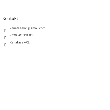
Kontakt
kanafasekcl
@
gmail.com
+420 703 331 839
Kanafásek-CL