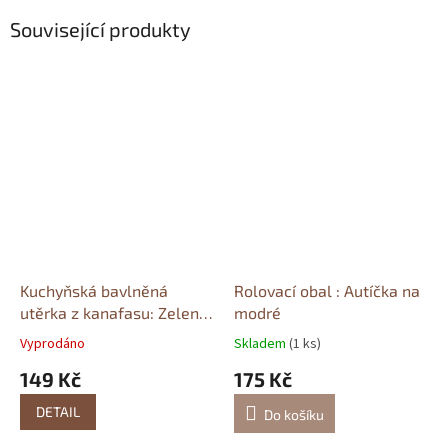
Související produkty
Kuchyňská bavlněná
Rolovací obal : Autíčka na
utěrka z kanafasu: Zelená
modré
kostka
Kanafas
Vyprodáno
Skladem
(1 ks)
149 Kč
175 Kč
DETAIL
Do košíku