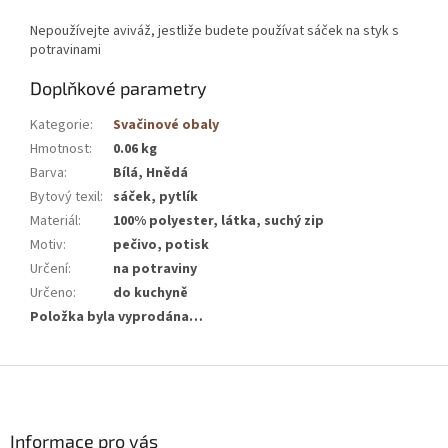
Nepoužívejte aviváž, jestliže budete používat sáček na styk s
potravinami
Doplňkové parametry
Kategorie
:
Svačinové obaly
Hmotnost
:
0.06 kg
Barva
:
Bílá, Hnědá
Bytový texil
:
sáček, pytlík
Materiál
:
100% polyester, látka, suchý zip
Motiv
:
pečivo, potisk
Určení
:
na potraviny
Určeno
:
do kuchyně
Položka byla vyprodána…
Z
á
p
a
Informace pro vás