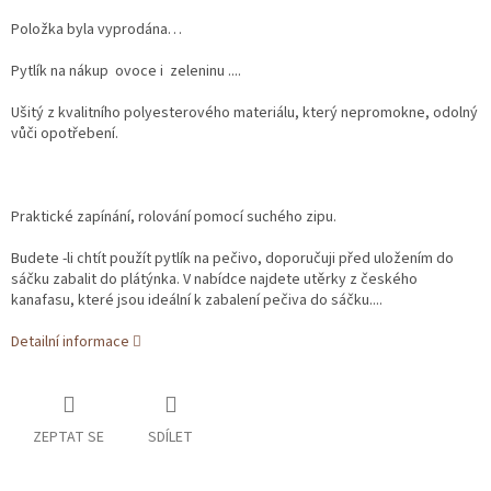
Položka byla vyprodána…
Pytlík na nákup ovoce i zeleninu ....
Ušitý z kvalitního polyesterového materiálu, který nepromokne, odolný
vůči opotřebení.
Praktické zapínání, rolování pomocí suchého zipu.
Budete -li chtít použít pytlík na pečivo, doporučuji před uložením do
sáčku zabalit do plátýnka. V nabídce najdete utěrky z českého
kanafasu, které jsou ideální k zabalení pečiva do sáčku....
Detailní informace
ZEPTAT SE
SDÍLET