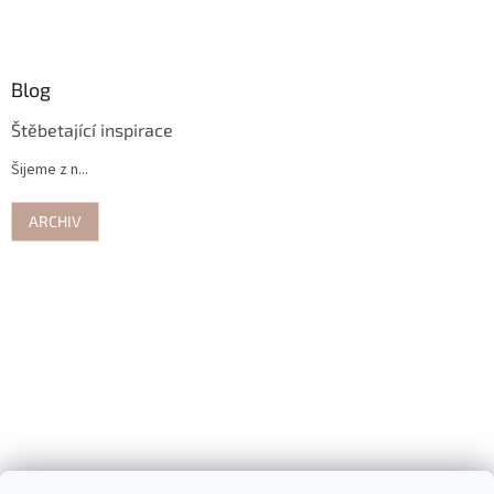
Blog
Štěbetající inspirace
Šijeme z n...
ARCHIV