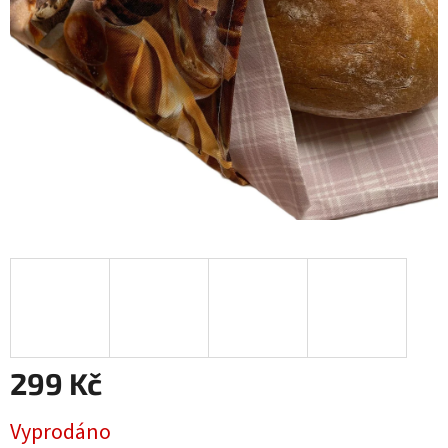
299 Kč
Měrná
Vyprodáno
cena: