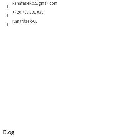
kanafasekcl
@
gmail.com
+420 703 331 839
Kanafásek-CL
Blog