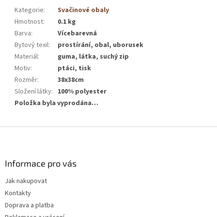
Kategorie
:
Svačinové obaly
Hmotnost
:
0.1 kg
Barva
:
Vícebarevná
Bytový texil
:
prostírání, obal, uborusek
Materiál
:
guma, látka, suchý zip
Motiv
:
ptáci, tisk
Rozměr
:
38x38cm
Složení látky
:
100% polyester
Položka byla vyprodána…
Z
á
p
a
Informace pro vás
t
Jak nakupovat
í
Kontakty
Doprava a platba