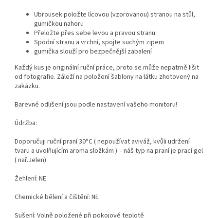
Ubrousek položte lícovou (vzorovanou) stranou na stůl,
gumičkou nahoru
Přeložte přes sebe levou a pravou stranu
Spodní stranu a vrchní, spojte suchým zipem
gumička slouží pro bezpečnější zabalení
Každý kus je originální ruční práce, proto se může nepatrně lišit
od fotografie. Záleží na položení šablony na látku zhotovený na
zakázku.
Barevné odlišení jsou podle nastavení vašeho monitoru!
Údržba:
Doporučuji ruční praní 30°C ( nepoužívat aviváž, kvůli udržení
tvaru a uvolňujícím aroma složkám ) - náš typ na praní je prací gel
( nař.Jelen)
Žehlení: NE
Chemické bělení a čištění: NE
Sušení: Volně položené při pokojové teplotě