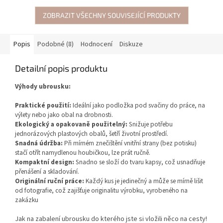
ZOBRAZIT VŠECHNY SOUVISEJÍCÍ PRODUKTY
Popis
Podobné (8)
Hodnocení
Diskuze
Detailní popis produktu
Výhody ubrousku:
Praktické použití:
Ideální jako podložka pod svačiny do práce, na
výlety nebo jako obal na drobnosti.
Ekologický a opakovaně použitelný:
Snižuje potřebu
jednorázových plastových obalů, šetří životní prostředí.
Snadná údržba:
Při mírném znečištění vnitřní strany (bez potisku)
stačí otřít namydlenou houbičkou, lze prát ručně.
Kompaktní design:
Snadno se složí do tvaru kapsy, což usnadňuje
přenášení a skladování.
Originální ruční práce:
Každý kus je jedinečný a může se mírně lišit
od fotografie, což zajišťuje originalitu výrobku, vyrobeného na
zakázku
Jak na zabalení ubrousku do kterého jste si vložili něco na cesty!