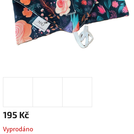
195 Kč
Měrná
Vyprodáno
cena: