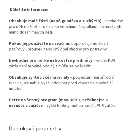
Důležité informace:
Obsahuje malé části (např. gumička a suchý zip)
– nevhodné
pro děti do 3 let, hrozí riziko vdechnutí či spolknutí. Uchovávejte
mimo dosah malých dětí.
Pokud jej používáte na svačinu
, doporučujeme vložit
papírový ubrousek nebo jiný obal vhodný pro potraviny.
Nevhodné pro horké nebo ostré předměty
– vnitřní PUR
zátěr není tepelně odolný a může se poškodit.
Obsahuje syntetické materiály
– polyester není přírodní
tkanina, ale nabízí vyšší odolnost proti vlhkosti a snadnější
údržbu.
Perte na šetrný program (max. 30°C), neždímejte a
nesušte v sušičce
– vyšší teploty mohou narušit PUR zátěr.
Doplňkové parametry