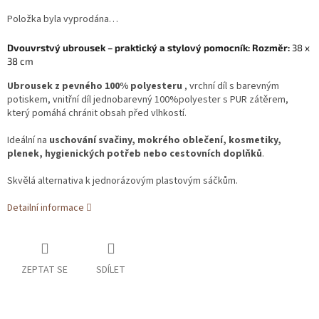
Položka byla vyprodána…
Dvouvrstvý ubrousek – praktický a stylový pomocník:
Rozměr:
38 x
38 cm
Ubrousek z pevného 100% polyesteru
, vrchní díl s barevným
potiskem, vnitřní díl jednobarevný 100%polyester s PUR zátěrem,
který pomáhá chránit obsah před vlhkostí.
Ideální na
uschování svačiny, mokrého oblečení, kosmetiky,
plenek, hygienických potřeb nebo cestovních doplňků
.
Skvělá alternativa k jednorázovým plastovým sáčkům.
Detailní informace
ZEPTAT SE
SDÍLET