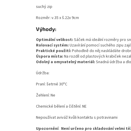
suchý zip
Rozměr: v.35 x š.22x 9cm
Výhody:
Optimální velikost:
Sáček má ideální rozměry pro sn
Rolovací systém:
Uzavírání pomocí suchého zipu zaji
Praktické použití:
Pohodlně do něj naskládáte drobno
Úspora místa:
Na rozdíl od plastových krabiček nezab
Odolný a omyvatelný materiál:
Snadná údržba a dlo
Údržba:
Praní: šetrné 30°C
Žehlení: Ne
Chemické bělení a čištění: NE
Nepoužívat aviváž kvůli kontaktu s potravinami
Upozornění
:
Není určeno pro skladování velmi t