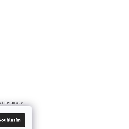
cí inspirace
.
Souhlasím