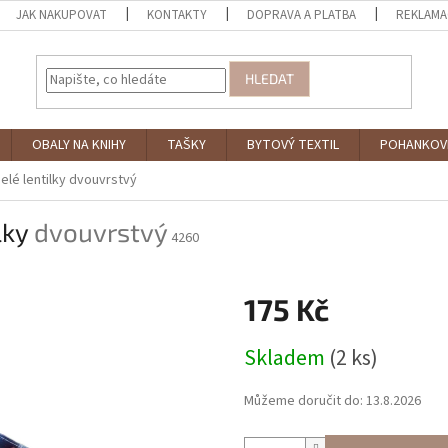
JAK NAKUPOVAT
KONTAKTY
DOPRAVA A PLATBA
REKLAMA
HLEDAT
OBALY NA KNIHY
TAŠKY
BYTOVÝ TEXTIL
POHANKOV
elé lentilky
dvouvrstvý
lky
dvouvrstvý
4260
175 Kč
Měrná
Skladem
(2 ks)
cena:
Můžeme doručit do:
13.8.2026