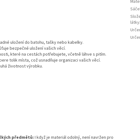
Mater
Sáče
Slož
látky
Urče
Urče
adné uložení do batohu, tašky nebo kabelky.
šťuje bezpečné uložení vašich věcí.
sti, které na cestách potřebujete, včetně láhve s pitím.
ere tolik místa, což usnadňuje organizaci vašich věcí.
uhá životnost výrobku.
ěžkých předmětů:
I když je materiál odolný, není navržen pro