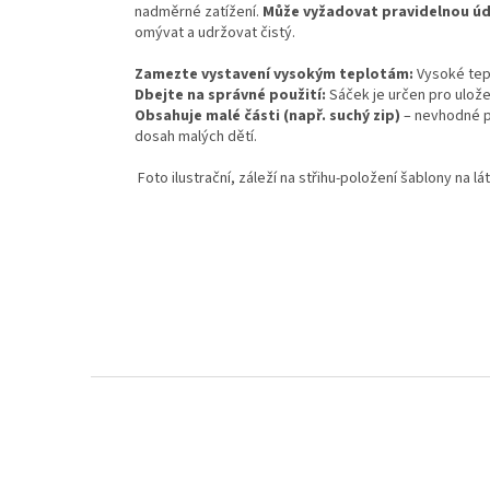
nadměrné zatížení.
Může vyžadovat pravidelnou úd
omývat a udržovat čistý.
Zamezte vystavení vysokým teplotám:
Vysoké tep
Dbejte na správné použití:
Sáček je určen pro ulože
Obsahuje malé části (např. suchý zip)
– nevhodné pr
dosah malých dětí.
F
oto ilustrační, záleží na střihu-položení šablony na lá
Z
á
p
a
t