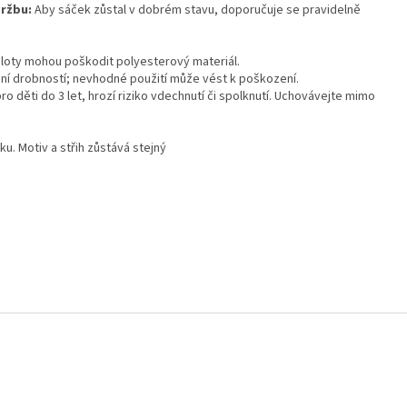
ržbu:
Aby sáček zůstal v dobrém stavu, doporučuje se pravidelně
loty mohou poškodit polyesterový materiál.
ní drobností; nevhodné použití může vést k poškození.
o děti do 3 let, hrozí riziko vdechnutí či spolknutí. Uchovávejte mimo
tku. Motiv a střih zůstává stejný