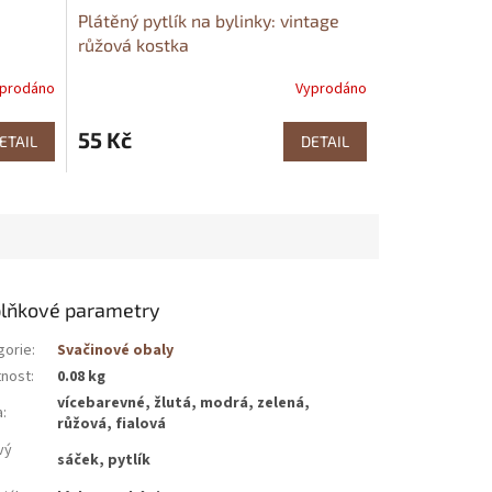
Plátěný pytlík na bylinky: vintage
růžová kostka
prodáno
Vyprodáno
55 Kč
ETAIL
DETAIL
lňkové parametry
gorie
:
Svačinové obaly
nost
:
0.08 kg
vícebarevné, žlutá, modrá, zelená,
a
:
růžová, fialová
vý
sáček, pytlík