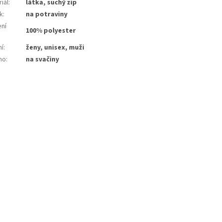
iál
:
látka, suchý zip
k
:
na potraviny
ení
100% polyester
:
ní
:
ženy, unisex, muži
no
:
na svačiny