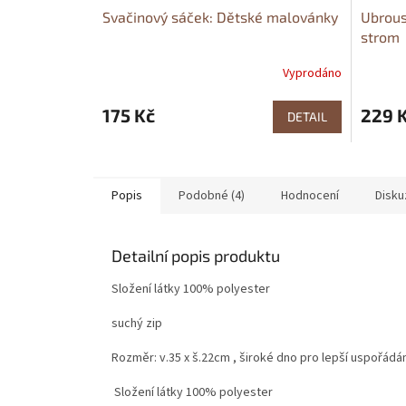
Svačinový sáček: Dětské malovánky
Ubrous
strom
Vyprodáno
175 Kč
229 
DETAIL
Popis
Podobné (4)
Hodnocení
Disku
Detailní popis produktu
Složení látky 100% polyester
suchý zip
Rozměr: v.35 x š.22cm , široké dno pro lepší uspořádán
Složení látky 100% polyester