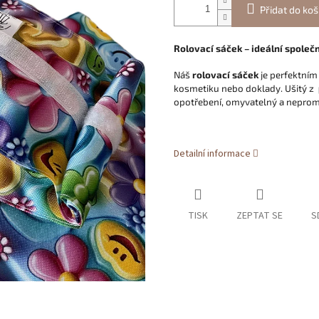
Přidat do koš
Rolovací sáček – ideální společn
Náš
rolovací sáček
je perfektním
kosmetiku nebo doklady. Ušitý z
opotřebení, omyvatelný a nepromo
Detailní informace
TISK
ZEPTAT SE
S