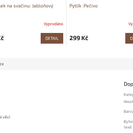
ek na svačinu: Jabloňový
Pytlík :Pečivo
Vyprodáno
Vy
Kč
299 Kč
DETAIL
D
ze
Dop
Kate
Hmot
Barv
í věcí
Byto
texil
: