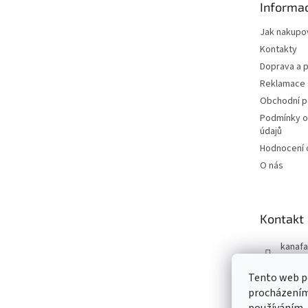
Informac
í
Jak nakupo
Kontakty
Doprava a p
Reklamace 
Obchodní 
Podmínky o
údajů
Hodnocení
O nás
Kontakt
kanafa
+420 7
Tento web po
Kanafá
procházením 