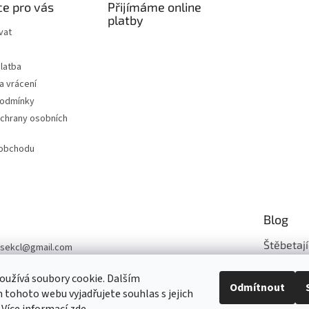
e pro vás
Přijímáme online
platby
vat
latba
a vrácení
podmínky
chrany osobních
 obchodu
Blog
Štěbetají
sekcl
@
gmail.com
03 331 839
Šijeme z n..
užívá soubory cookie. Dalším
Odmítnout
sek-CL
tohoto webu vyjadřujete souhlas s jejich
ARCHIV