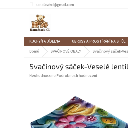
Přejít
kanafasekcl@gmail.com
na
obsah
KUCHYŇ A JÍDELNA
UBRUSY A PROSTÍRÁNÍ NA STŮL
Domů
SVAČINOVÉ OBALY
Svačinový sáček-Ves
Svačinový sáček-Veselé lenti
Průměrné
Neohodnoceno
Podrobnosti hodnocení
hodnocení
produktu
je
0,0
z
5
hvězdiček.