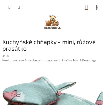
Přejít
NÁKUP
na
obsah
KOŠÍK
Kuchyňské chňapky - mini, růžové
prasátko
4506
Průměrné
Neohodnoceno
Podrobnosti hodnocení
Značka:
Mks & Porizbags
hodnocení
produktu
je
0,0
z
5
hvězdiček.