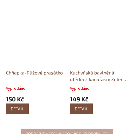
Chňapka-Růžové prasátko
Kuchyňská bavlněná
utěrka z kanafasu: Zelená
kostka
Kanafas
Vyprodáno
Vyprodáno
150 Kč
149 Kč
DETAIL
DETAIL
ZOBRAZIT VŠECHNY SOUVISEJÍCÍ PRODUKTY