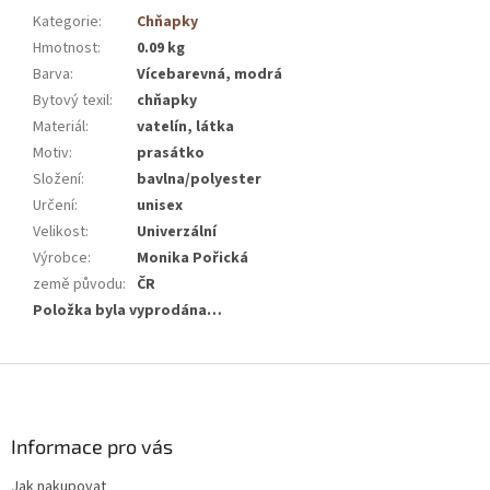
Kategorie
:
Chňapky
Hmotnost
:
0.09 kg
Barva
:
Vícebarevná, modrá
Bytový texil
:
chňapky
Materiál
:
vatelín, látka
Motiv
:
prasátko
Složení
:
bavlna/polyester
Určení
:
unisex
Velikost
:
Univerzální
Výrobce
:
Monika Pořická
země původu
:
ČR
Položka byla vyprodána…
Z
á
p
a
Informace pro vás
t
Jak nakupovat