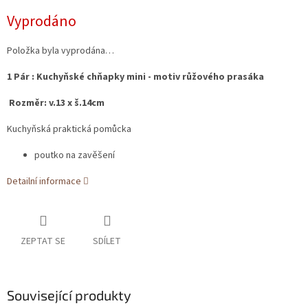
Měrná
Vyprodáno
cena:
Položka byla vyprodána…
1 Pár : Kuchyňské chňapky mini - motiv růžového prasáka
Rozměr: v.13 x š.14cm
Kuchyňská praktická pomůcka
poutko na zavěšení
Detailní informace
ZEPTAT SE
SDÍLET
Související produkty