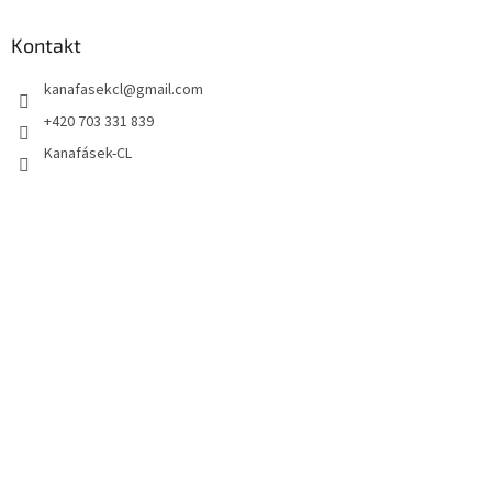
Kontakt
kanafasekcl
@
gmail.com
+420 703 331 839
Kanafásek-CL