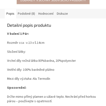
Popis
Podobné (8)
Hodnocení
Diskuze
Detailní popis produktu
V balení 1 Pár:
Rozměr cca : v.13 x š.14cm
Složení látky:
Vrchní díly režná látka 80%bavlna, 20%polyester
Vnitřní díly: 100% bavlněné plátno
Mezi díly výztuha: Alu Termolín
Upozornění:
Držte mimo přímý plamen a sálavé teplo. Nechrání před horkou
párou – používejte s opatrností.