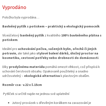
Měrná
Vyprodáno
cena:
Položka byla vyprodána…
Bavlněný pytlík s potiskem – praktický a ekologický pomocník
Víceúčelový
bavlněný pytlík
z kvalitního
100% bavlněného plátna s
potiskem
.
Ideální pro
uchovávání pečiva, sušených bylin, ořechů či jiných
potravin
, ale také jako
stylové balení dárků, úložný prostor na
kosmetiku, cestovní potřeby nebo drobnosti do domácnosti
.
Díky
prodyšnému materiálu
pomáhá omezit vlhkost, což přispívá k
uchování čerstvosti obsahu. Opakovaně použitelný a snadno
udržovatelný –
ekologická alternativa
k plastovým obalům.
Rozměr cca: v.22 x š.15cm
Pytlíček si určitě najde ne jednou své uplatnění
Jutový provázek s dřevěným korálkem na zavazování je