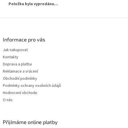
Položka byla vyprodána…
Z
á
p
a
Informace pro vás
t
Jak nakupovat
í
Kontakty
Doprava a platba
Reklamace a vrácení
Obchodní podmínky
Podmínky ochrany osobních údajů
Hodnocení obchodu
O nás
Přijímáme online platby