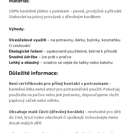
Materiál:
100% bavlněné plátno s potiskem – pevné, prodyšné a přírodní
Stahování na jutový provázek s dřevěným korálkem
Výhody:
Víceúčelové využití
– na potraviny, dárky, bylinky, kosmetiku
či cestování
Ekologické řešení
– opakovaně použitelné, šetrné k přírodě
Snadná údržba
– lze prát v pračce
Lehký a skladný
– snadno se vejde do tašky nebo batohu
Důležité informace:
Není certifikován pro přímý kontakt s potravinami
–
bavlněná látka nemá atest pro potravinářské použití. Pokud jej
používáte na pečivo nebo jiné potraviny, doporučujeme vložit
papírový sáček nebo utěrku.
Obsahuje malé části (dřevěný korálek)
– nevhodné pro děti
do 3 let, hrozí riziko vdechnutí či spolknutí. Uchovávejte mimo
dosah malých dětí.