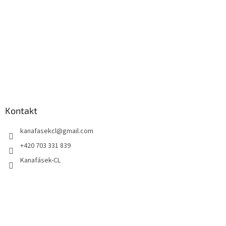
Kontakt
kanafasekcl
@
gmail.com
+420 703 331 839
Kanafásek-CL