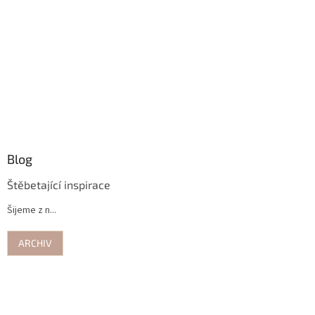
Blog
Štěbetající inspirace
Šijeme z n...
ARCHIV