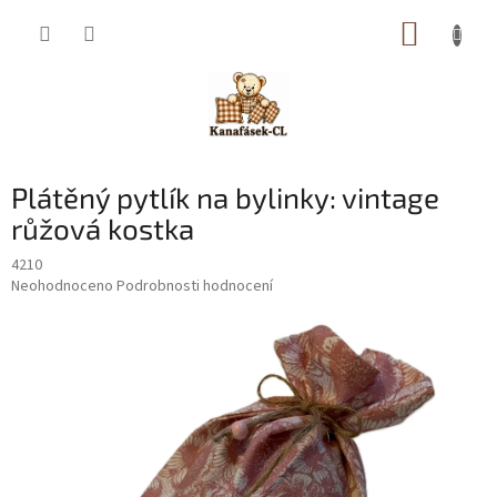
Přejít
NÁKUP
na
obsah
KOŠÍK
Plátěný pytlík na bylinky: vintage
růžová kostka
4210
Průměrné
Neohodnoceno
Podrobnosti hodnocení
hodnocení
produktu
je
0,0
z
5
hvězdiček.