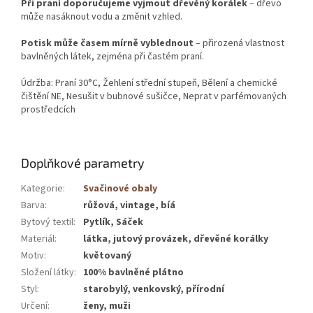
Při praní doporučujeme vyjmout dřevěný korálek
– dřevo
může nasáknout vodu a změnit vzhled.
Potisk může časem mírně vyblednout
– přirozená vlastnost
bavlněných látek, zejména při častém praní.
Údržba: Praní 30°C, Žehlení střední stupeň, Bělení a chemické
čištění NE, Nesušit v bubnové sušičce, Neprat v parfémovaných
prostředcích
Doplňkové parametry
Kategorie
:
Svačinové obaly
Barva
:
růžová, vintage, bíá
Bytový textil
:
Pytlík, Sáček
Materiál
:
látka, jutový provázek, dřevěné korálky
Motiv
:
květovaný
Složení látky
:
100% bavlněné plátno
Styl
:
starobylý, venkovský, přírodní
Určení
:
ženy, muži