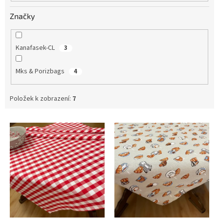
Značky
Kanafasek-CL
3
Mks & Porizbags
4
Položek k zobrazení:
7
V
ý
p
i
s
p
r
o
d