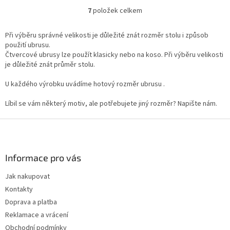
7
položek celkem
O
v
l
Při výběru správné velikosti je důležité znát rozměr stolu i způsob
á
použití ubrusu.
d
Čtvercové ubrusy lze použít klasicky nebo na koso. Při výběru velikosti
a
je důležité znát průměr stolu.
c
í
U každého výrobku uvádíme hotový rozměr ubrusu .
p
r
Líbil se vám některý motiv, ale potřebujete jiný rozměr? Napište nám.
v
k
Z
y
á
v
p
ý
a
Informace pro vás
p
t
i
Jak nakupovat
í
s
Kontakty
u
Doprava a platba
Reklamace a vrácení
Obchodní podmínky