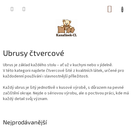
Přejít
NÁKUP
na
obsah
KOŠÍK
Ubrusy čtvercové
Ubrus je základ každého stolu – ať už v kuchyni nebo v jídelně.
V této kategorii najdete čtvercové šité z kvalitních látek, určené pro
každodenní používání i slavnostnější příležitosti.
Každý ubrus je šitý jednotlivě v kusové výrobě, s důrazem na pevné
začištění okraje. Nejde o sériovou výrobu, ale o poctivou práci, kde má
každý detail svůj význam.
Nejprodávanější