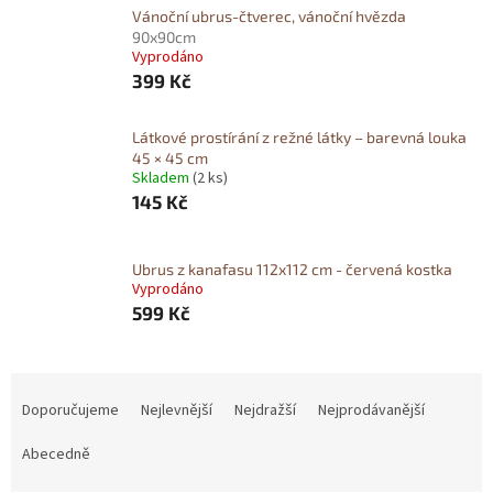
Vánoční ubrus-čtverec, vánoční hvězda
90x90cm
Vyprodáno
399 Kč
Látkové prostírání z režné látky – barevná louka
45 × 45 cm
Skladem
(2 ks)
145 Kč
Ubrus z kanafasu 112x112 cm - červená kostka
Vyprodáno
599 Kč
Ř
a
Doporučujeme
Nejlevnější
Nejdražší
Nejprodávanější
z
e
Abecedně
n