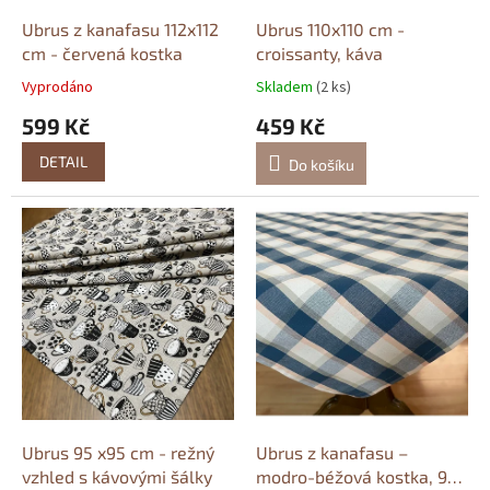
u
k
Ubrus z kanafasu 112x112
Ubrus 110x110 cm -
t
cm - červená kostka
croissanty, káva
ů
Vyprodáno
Skladem
(2 ks)
599 Kč
459 Kč
DETAIL
Do košíku
Ubrus 95 x95 cm - režný
Ubrus z kanafasu –
vzhled s kávovými šálky
modro-béžová kostka, 99