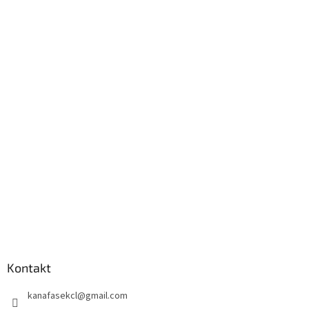
Kontakt
kanafasekcl
@
gmail.com