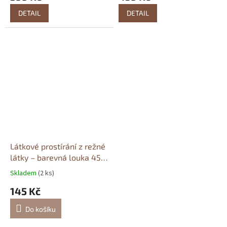
DETAIL
DETAIL
Látkové prostírání z režné
látky – barevná louka 45 ×
45 cm
Skladem
(2 ks)
145 Kč
Do košíku