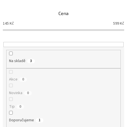
í
p
Cena
r
o
145
Kč
599
Kč
d
u
k
t
ů
Na skladě
3
Akce
0
Novinka
0
Tip
0
Doporučujeme
1