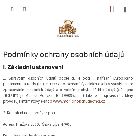
Přejít
NÁKUP
na
obsah
KOŠÍK
Podmínky ochrany osobních údajů
I.
Základní ustanovení
1. Správcem osobních údajů podle čl. 4 bod 7 nařízení Evropského
parlamentu a Rady (EU) 2016/679 o ochraně fyzických osob v souvislosti se
zpracováním osobních údajů a o volném pohybu těchto údajů (dále jen:
„
GDPR
”) je Monika Pořická, IČ 69909652 (dále jen: „
správce
“), který
provozuje internetový e-shop
www.monicinobchudekmks.cz
2. Kontaktní údaje správce jsou
Adresa: Pražská 3039, Česká Lípa 47001
Email: kanafasekcl@gmail.com