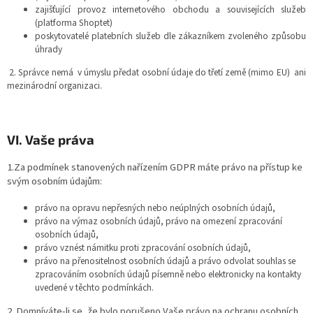
zajišťující provoz internetového obchodu a souvisejících služeb
(platforma Shoptet)
poskytovatelé platebních služeb dle zákazníkem zvoleného způsobu
úhrady
2. Správce nemá v úmyslu předat osobní údaje do třetí země (mimo EU) ani
mezinárodní organizaci.
VI.
Vaše práva
1.Za podmínek stanovených nařízením GDPR máte právo na přístup ke
svým osobním údajům:
právo na opravu nepřesných nebo neúplných osobních údajů,
právo na výmaz osobních údajů, právo na omezení zpracování
osobních údajů,
právo vznést námitku proti zpracování osobních údajů,
právo na přenositelnost osobních údajů a právo odvolat souhlas se
zpracováním osobních údajů písemně nebo elektronicky na kontakty
uvedené v těchto podmínkách.
2. Domníváte-li se, že bylo porušeno Vaše právo na ochranu osobních