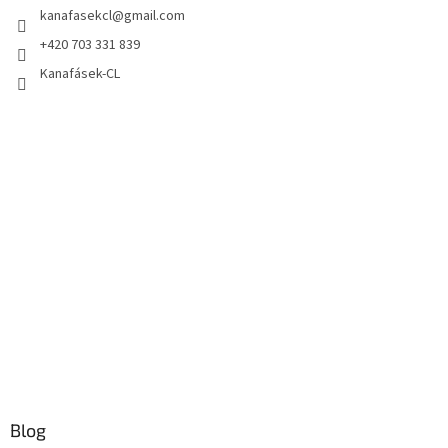
kanafasekcl
@
gmail.com
+420 703 331 839
Kanafásek-CL
Blog