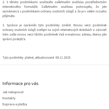
2. S těmito podmínkami souhlasíte zaškrtnutím souhlasu prostřednictvím
internetového formuláře. Zaškrtnutím souhlasu potvrzujete, že jste
seznámen/a s podmínkami ochrany osobních údajů a že je v celém rozsahu
přijímáte.
3. Správce je oprávněn tyto podmínky změnit. Novou verzi podmínek
ochrany osobních údajů zveřejní na svých internetových stránkách a zároveň
Vám zašle novou verzi těchto podmínek Vaši e-mailovou adresu, kterou jste
správci poskytl/a.
Tyto podmínky platné, aktualizované 08.11.2025
Z
á
p
a
Informace pro vás
t
Jak nakupovat
í
Kontakty
Doprava a platba