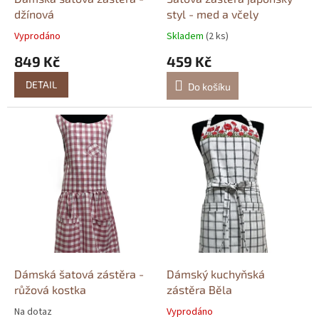
t
džínová
styl - med a včely
ů
Vyprodáno
Skladem
(2 ks)
849 Kč
459 Kč
DETAIL
Do košíku
Dámská šatová zástěra -
Dámský kuchyňská
růžová kostka
zástěra Běla
Na dotaz
Vyprodáno