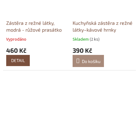
Zástěra z režné látky,
Kuchyňská zástěra z režné
modrá - růžové prasátko
látky–kávové hrnky
Vyprodáno
Skladem
(2 ks)
460 Kč
390 Kč
DETAIL
Do košíku