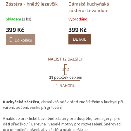
Zástěra - hnědý jezevčík
Dámská kuchyňská
zástěra-Levandule
Skladem
(2 ks)
Vyprodáno
399 Kč
399 Kč
DETAIL
Do košíku
NAČÍST 12 DALŠÍCH
S
1
2
t
O
r
28
položek celkem
v
á
l
NAHORU
n
á
k
d
o
v
Kuchyňská zástěra
, chrání váš oděv před znečištěním v kuchyni při
a
á
vaření, pečení, venku při grilování.
c
n
í
í
V nabídce praktické bavlněné zástěry pro dospělé, teenagery i pro
p
děti předškolní. Barevné i veselé motivy pro rozveselení. Šněrovací
r
pro pohodlné nošení, aby zástěra nikde neškrtila.
v