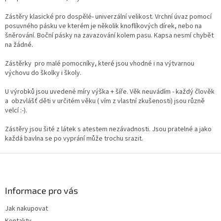
k
Zástěry klasické pro dospělé- univerzální velikost. Vrchní úvaz pomocí
y
posuvného pásku ve kterém je několik knoflíkových dírek, nebo na
v
šněrování. Boční pásky na zavazování kolem pasu. Kapsa nesmí chybět
ý
na žádné.
p
i
Zástěrky pro malé pomocníky, které jsou vhodné i na výtvarnou
s
výchovu do školky i školy.
u
U výrobků jsou uvedené míry výška + šíře. Věk neuvádím - každý člověk
a obzvlášť děti v určitém věku ( vím z vlastní zkušenosti) jsou různě
velcí :-).
Zástěry jsou šité z látek s atestem nezávadnosti. Jsou pratelné a jako
každá bavlna se po vyprání může trochu srazit.
Z
á
p
a
Informace pro vás
t
Jak nakupovat
í
Kontakty