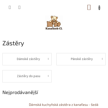
Přejít
NÁKUP
na
obsah
KOŠÍK
Zástěry
Dámské zástěry
Pánské zástěry
Zástěry do pasu
Nejprodávanější
Dámská kuchyňská zástěra z kanafasu - šedá