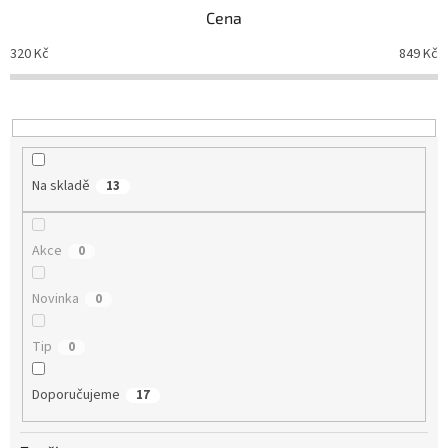
p
Cena
r
o
320
Kč
849
Kč
d
u
k
t
ů
Na skladě
13
Akce
0
Novinka
0
Tip
0
Doporučujeme
17