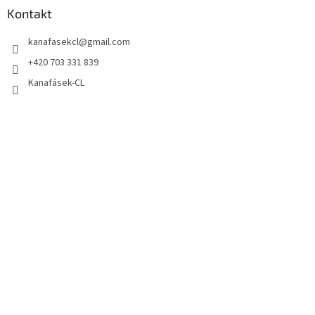
Kontakt
kanafasekcl
@
gmail.com
+420 703 331 839
Kanafásek-CL