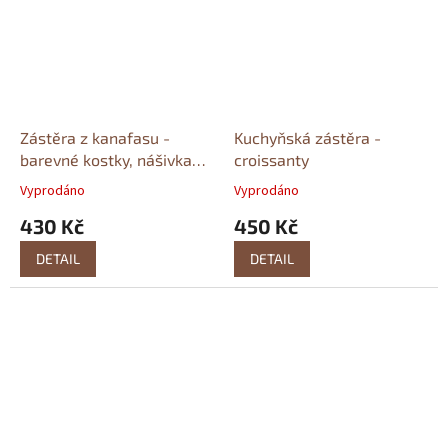
Zástěra z kanafasu -
Kuchyňská zástěra -
barevné kostky, nášivka
croissanty
ptáčka
Vyprodáno
Vyprodáno
430 Kč
450 Kč
DETAIL
DETAIL