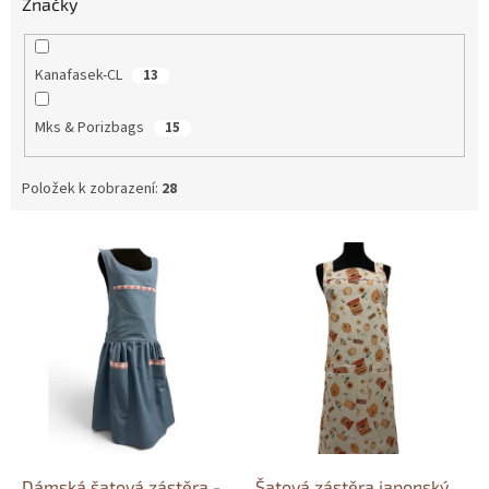
Značky
Kanafasek-CL
13
Mks & Porizbags
15
Položek k zobrazení:
28
V
ý
p
i
s
p
r
o
d
u
k
Dámská šatová zástěra -
Šatová zástěra japonský