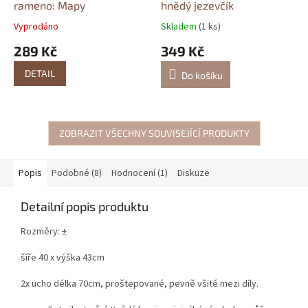
rameno: Mapy
hnědý jezevčík
Vyprodáno
Skladem
(1 ks)
289 Kč
349 Kč
DETAIL
Do košíku
ZOBRAZIT VŠECHNY SOUVISEJÍCÍ PRODUKTY
Popis
Podobné (8)
Hodnocení (1)
Diskuze
Detailní popis produktu
Rozměry: ±
šíře 40 x výška 43cm
2x ucho délka 70cm, proštepované, pevně všité mezi díly.