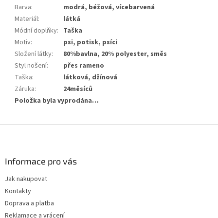
Barva
:
modrá, béžová, vícebarvená
Materiál
:
látká
Módní doplňky
:
Taška
Motiv
:
psi, potisk, psíci
Složení látky
:
80%bavlna, 20% polyester, směs
Styl nošení
:
přes rameno
Taška
:
látková, džínová
Záruka
:
24měsíců
Položka byla vyprodána…
Z
á
p
a
Informace pro vás
t
Jak nakupovat
í
Kontakty
Doprava a platba
Reklamace a vrácení