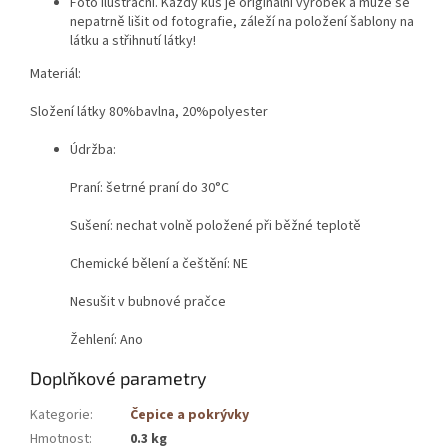
Foto ilustrační. Každý kus je originální výrobek a může se
nepatrně lišit od fotografie, záleží na položení šablony na
látku a střihnutí látky!
Materiál:
Složení látky 80%bavlna, 20%polyester
Údržba:
Praní: šetrné praní do 30°C
Sušení: nechat volně položené při běžné teplotě
Chemické bělení a češtění: NE
Nesušit v bubnové pračce
Žehlení: Ano
Doplňkové parametry
Kategorie
:
Čepice a pokrývky
Hmotnost
:
0.3 kg