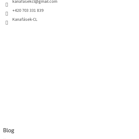
kanafasekcl
@
gmail.com
+420 703 331 839
Kanafásek-CL
Blog