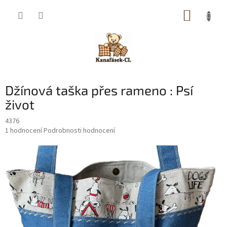
Přejít
NÁKUP
na
obsah
KOŠÍK
Džínová taška přes rameno : Psí
život
4376
Průměrné
1 hodnocení
Podrobnosti hodnocení
hodnocení
produktu
je
5,0
z
5
hvězdiček.