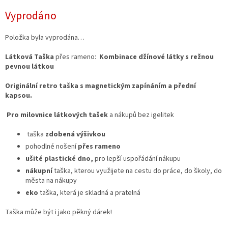
Měrná
Vyprodáno
cena:
Položka byla vyprodána…
Látková Taška
přes rameno:
Kombinace džínové látky s režnou
pevnou látkou
Originální retro taška s magnetickým zapínáním a přední
kapsou.
Pro milovnice látkových tašek
a nákupů bez igelitek
taška
zdobená výšivkou
pohodlné nošení
přes
rameno
ušité plastické dno,
pro lepší uspořádání nákupu
nákupní
taška, kterou využijete na cestu do práce, do školy, do
města na nákupy
eko
taška, která je skladná a pratelná
Taška může být i jako pěkný dárek!