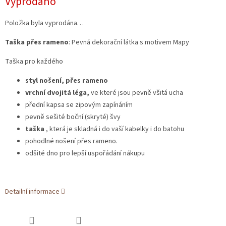
Vyprodáno
cena:
Položka byla vyprodána…
Taška přes rameno
: Pevná dekorační látka s motivem Mapy
Taška pro každého
styl nošení, přes rameno
vrchní dvojitá léga,
ve které jsou pevně všitá ucha
přední kapsa se zipovým zapínáním
pevně sešité boční (skryté) švy
taška
,
která je skladná i do vaší kabelky i do batohu
pohodlné nošení přes rameno.
odšité dno pro lepší uspořádání nákupu
Detailní informace