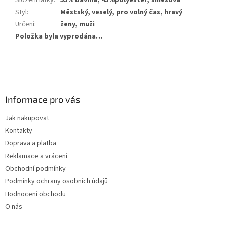
Styl
:
Městský, veselý, pro volný čas, hravý
Určení
:
ženy, muži
Položka byla vyprodána…
Z
á
p
a
Informace pro vás
t
Jak nakupovat
í
Kontakty
Doprava a platba
Reklamace a vrácení
Obchodní podmínky
Podmínky ochrany osobních údajů
Hodnocení obchodu
O nás