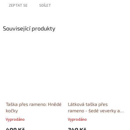
ZEPTAT SE
SDÍLET
Související produkty
Taška přes rameno: Hnědé
Látková taška přes
kočky
rameno - šedé veverky a
šišky
Vyprodáno
Vyprodáno
409 Kč
349 Kč