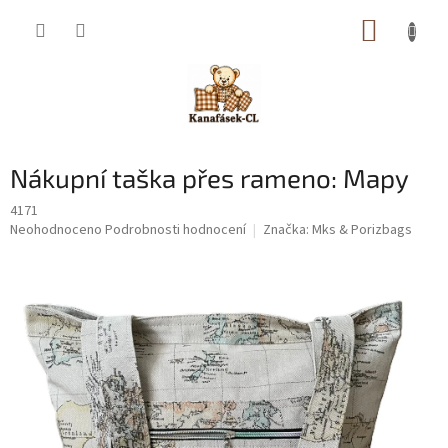
Přejít
NÁKUP
na
obsah
KOŠÍK
Nákupní taška přes rameno: Mapy
4171
Průměrné
Neohodnoceno
Podrobnosti hodnocení
Značka:
Mks & Porizbags
hodnocení
produktu
je
0,0
z
5
hvězdiček.