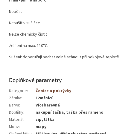
Praní - jemné na 30°C
Nebělit
Nesušit v sušičce
Nelze chemicky čistit
žehlení na max. 110°C.
Sušení: doporučuji nechat volně schnout při pokojové teplotě
Doplňkové parametry
Kategorie
:
Čepice a pokrývky
Záruka
:
12měsíců
Barva
:
Vícebarevná
Doplňky
:
nákupní taška, taška přes rameno
Materiál
:
zip, látka
Motiv
:
mapy
Složení látky
:
55% bavlna, 45%polyester, směsová