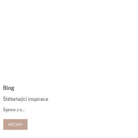
Blog
Štěbetající inspirace
Šijeme z n...
ARCHIV