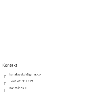
Kontakt
kanafasekcl
@
gmail.com
+420 703 331 839
Kanafásek-CL