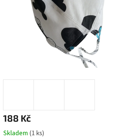
188 Kč
Měrná
Skladem
(1 ks)
cena: