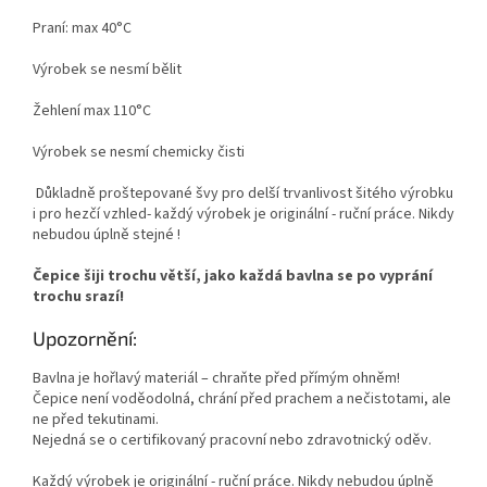
Praní: max 40°C
Výrobek se nesmí bělit
Žehlení max 110°C
Výrobek se nesmí chemicky čisti
Důkladně proštepované švy pro delší trvanlivost šitého výrobku
i pro hezčí vzhled- každý výrobek je originální - ruční práce. Nikdy
nebudou úplně stejné !
Čepice šiji trochu větší, jako každá bavlna se po vyprání
trochu srazí!
Upozornění:
Bavlna je hořlavý materiál – chraňte před přímým ohněm!
Čepice není voděodolná, chrání před prachem a nečistotami, ale
ne před tekutinami.
Nejedná se o certifikovaný pracovní nebo zdravotnický oděv.
Každý výrobek je originální - ruční práce. Nikdy nebudou úplně