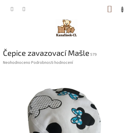
Přejít
NÁKUP
na
obsah
KOŠÍK
Čepice zavazovací Mašle
579
Průměrné
Neohodnoceno
Podrobnosti hodnocení
hodnocení
produktu
je
0,0
z
5
hvězdiček.