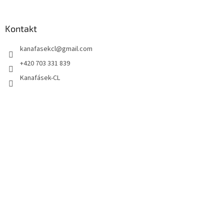
Kontakt
kanafasekcl
@
gmail.com
+420 703 331 839
Kanafásek-CL