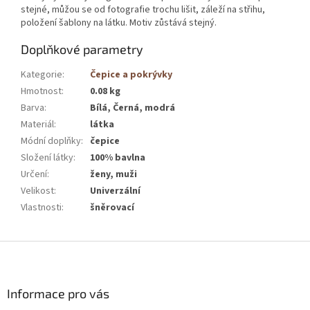
stejné, můžou se od fotografie trochu lišit, záleží na střihu,
položení šablony na látku. Motiv zůstává stejný.
Doplňkové parametry
Kategorie
:
Čepice a pokrývky
Hmotnost
:
0.08 kg
Barva
:
Bílá, Černá, modrá
Materiál
:
látka
Módní doplňky
:
čepice
Složení látky
:
100% bavlna
Určení
:
ženy, muži
Velikost
:
Univerzální
Vlastnosti
:
šněrovací
Z
á
p
a
Informace pro vás
t