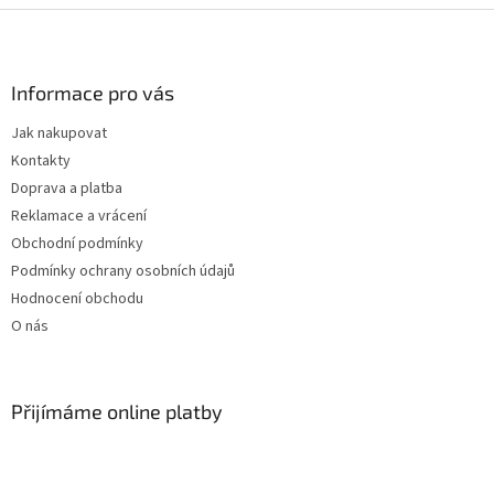
Z
á
p
a
Informace pro vás
t
Jak nakupovat
í
Kontakty
Doprava a platba
Reklamace a vrácení
Obchodní podmínky
Podmínky ochrany osobních údajů
Hodnocení obchodu
O nás
Přijímáme online platby