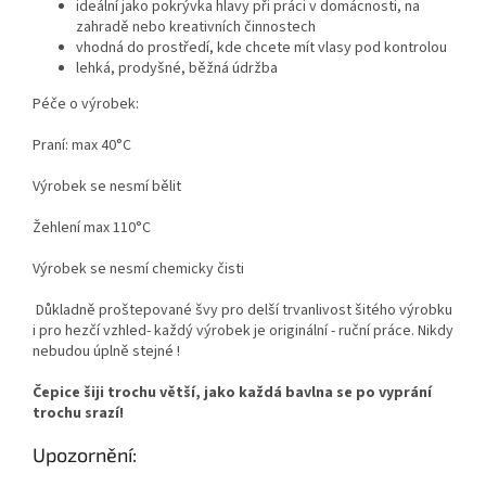
ideální jako pokrývka hlavy při práci v domácnosti, na
zahradě nebo kreativních činnostech
vhodná do prostředí, kde chcete mít vlasy pod kontrolou
lehká, prodyšné, běžná údržba
Péče o výrobek:
Praní: max 40°C
Výrobek se nesmí bělit
Žehlení max 110°C
Výrobek se nesmí chemicky čisti
Důkladně proštepované švy pro delší trvanlivost šitého výrobku
i pro hezčí vzhled- každý výrobek je originální - ruční práce. Nikdy
nebudou úplně stejné !
Čepice šiji trochu větší, jako každá bavlna se po vyprání
trochu srazí!
Upozornění: