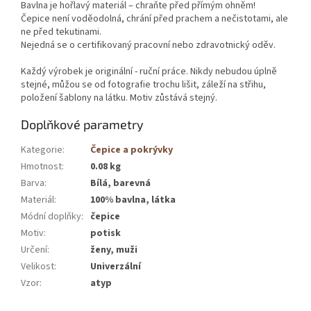
Bavlna je hořlavý materiál – chraňte před přímým ohněm!
Čepice není voděodolná, chrání před prachem a nečistotami, ale
ne před tekutinami.
Nejedná se o certifikovaný pracovní nebo zdravotnický oděv.
Každý výrobek je originální - ruční práce. Nikdy nebudou úplně
stejné, můžou se od fotografie trochu lišit, záleží na střihu,
položení šablony na látku. Motiv zůstává stejný.
Doplňkové parametry
Kategorie
:
Čepice a pokrývky
Hmotnost
:
0.08 kg
Barva
:
Bílá, barevná
Materiál
:
100% bavlna, látka
Módní doplňky
:
čepice
Motiv
:
potisk
Určení
:
ženy, muži
Velikost
:
Univerzální
Vzor
:
atyp