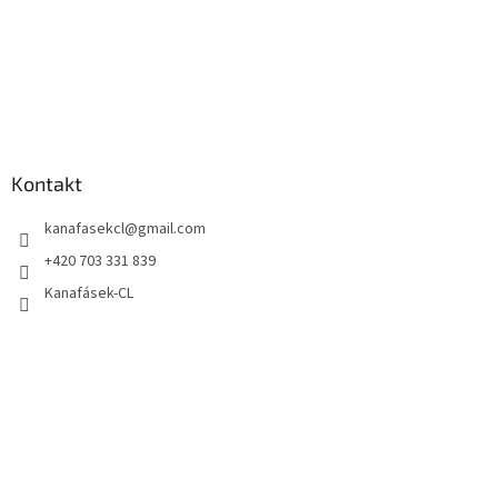
Kontakt
kanafasekcl
@
gmail.com
+420 703 331 839
Kanafásek-CL