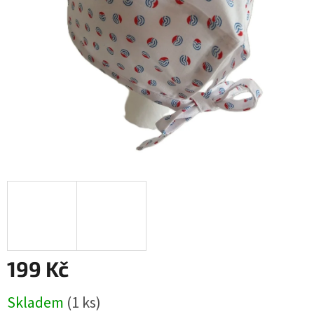
199 Kč
Měrná
Skladem
(1 ks)
cena: