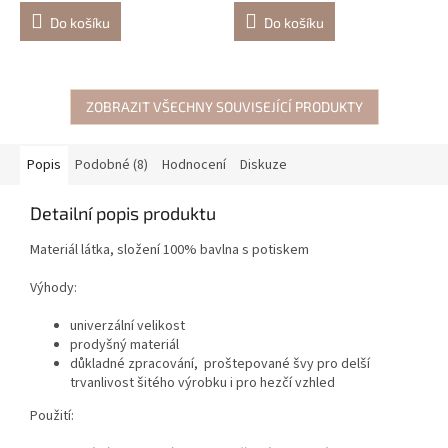
Do košíku
Do košíku
ZOBRAZIT VŠECHNY SOUVISEJÍCÍ PRODUKTY
Popis
Podobné (8)
Hodnocení
Diskuze
Detailní popis produktu
Materiál látka, složení 100% bavlna s potiskem
Výhody:
univerzální velikost
prodyšný materiál
důkladné zpracování, proštepované švy pro delší
trvanlivost šitého výrobku i pro hezčí vzhled
Použití: