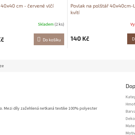
 40x40 cm - červené vlčí
Povlak na polštář 40x40cm-L
kvítí
Skladem
(2 ks)
Vy
140 Kč
Kč
D
Do košíku
ze
Dop
Kate
Hmot
no. Mezi díly zažehlená netkaná textilie 100% polyester
Barv
Deko
Mater
Moti