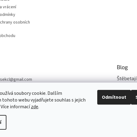
a vrácení
podmínky
chrany osobních
 obchodu
Blog
Štěbetají
sekcl
@
gmail.com
03 331 839
Šijeme z n..
užívá soubory cookie. Dalším
Odmítnout
sek-CL
tohoto webu vyjadřujete souhlas s jejich
ARCHIV
 Více informací
zde
.
í