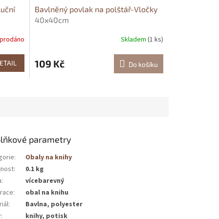
uční
Bavlněný povlak na polštář-Vločky
40x40cm
prodáno
Skladem
(1 ks)
109 Kč
ETAIL
Do košíku
lňkové parametry
gorie
:
Obaly na knihy
nost
:
0.1 kg
a
:
vícebarevný
race
:
obal na knihu
iál
:
Bavlna, polyester
v
:
knihy, potisk