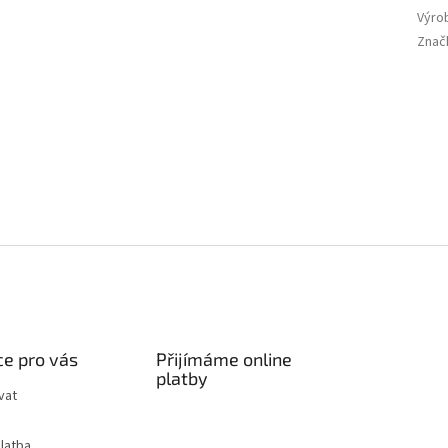
Výro
Znač
e pro vás
Přijímáme online
platby
vat
latba