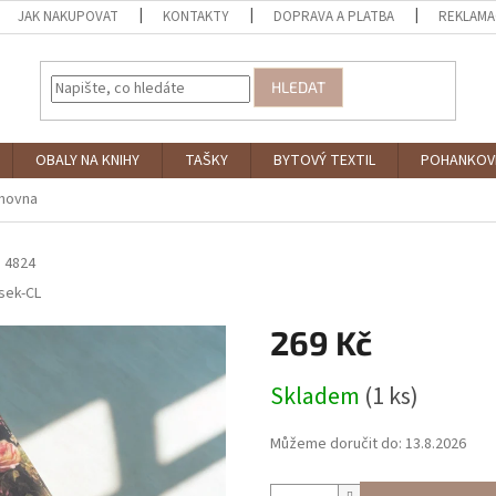
JAK NAKUPOVAT
KONTAKTY
DOPRAVA A PLATBA
REKLAMA
HLEDAT
OBALY NA KNIHY
TAŠKY
BYTOVÝ TEXTIL
POHANKOV
ihovna
a
4824
sek-CL
269 Kč
Měrná
Skladem
(1 ks)
cena:
Můžeme doručit do:
13.8.2026