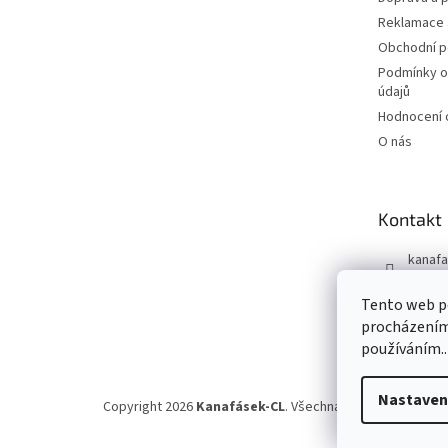
Reklamace 
Obchodní 
Podmínky o
údajů
Hodnocení
O nás
Kontakt
kanafa
+420 7
Tento web po
Kanafá
procházením 
používáním..
Nastaven
Copyright 2026
Kanafásek-CL
. Všechna práva vyhrazena.