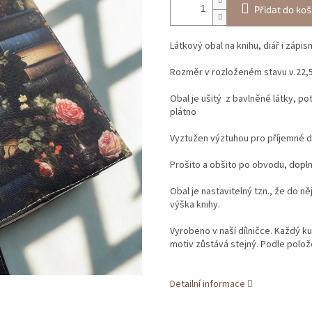
Přidat do koš
Látkový obal na knihu, diář i zápis
Rozměr v rozloženém stavu v.22,5
Obal je ušitý z bavlněné látky, po
plátno
Vyztužen výztuhou pro příjemné drž
Prošito a obšito po obvodu, dopl
Obal je nastavitelný tzn., že do něj
výška knihy.
Vyrobeno v naší dílničce. Každý kus
motiv zůstává stejný. Podle polože
Detailní informace