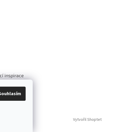
cí inspirace
.
Souhlasím
Vytvořil Shoptet