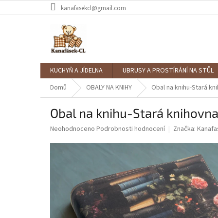
Přejít
kanafasekcl@gmail.com
na
obsah
KUCHYŇ A JÍDELNA
UBRUSY A PROSTÍRÁNÍ NA STŮL
Domů
OBALY NA KNIHY
Obal na knihu-Stará kn
Obal na knihu-Stará knihovn
Průměrné
Neohodnoceno
Podrobnosti hodnocení
Značka:
Kanafa
hodnocení
produktu
je
0,0
z
5
hvězdiček.