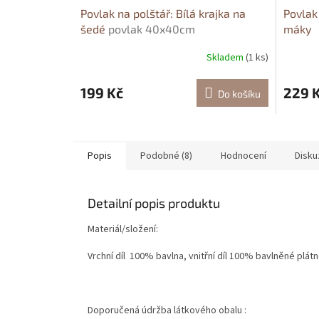
Povlak na polštář: Bílá krajka na
Povlak
šedé
povlak 40x40cm
máky
Skladem
(1 ks)
199 Kč
229 
Do košíku
Popis
Podobné (8)
Hodnocení
Disku
Detailní popis produktu
Materiál/složení:
Vrchní díl 100% bavlna, vnitřní díl 100% bavlněné plát
Doporučená údržba látkového obalu :