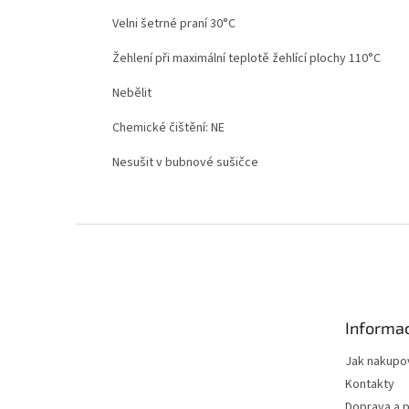
Velni šetrné praní 30°C
Žehlení při maximální teplotě žehlící plochy 110°C
Nebělit
Chemické čištění: NE
Nesušit v bubnové sušičce
Z
á
p
a
t
Informac
í
Jak nakupo
Kontakty
Doprava a p