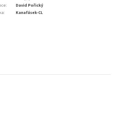
bce
:
David Pořický
ka
:
Kanafásek-CL