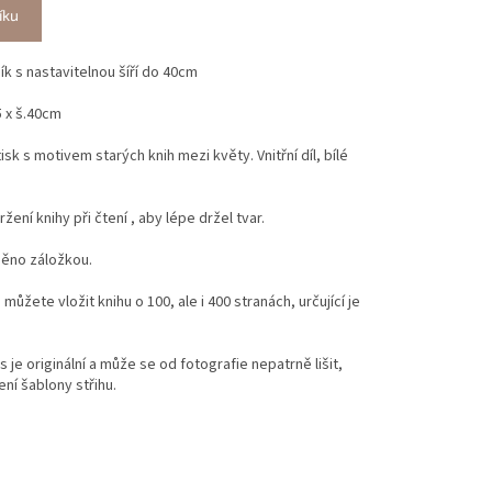
íku
ník s nastavitelnou šíří do 40cm
 x š.40cm
tisk
s motivem starých knih mezi květy.
Vnitřní díl, bílé
ení knihy při čtení , aby lépe držel tvar.
něno záložkou.
 můžete vložit knihu o 100, ale i 400 stranách, určující je
 je originální a může se od fotografie nepatrně lišit,
ní šablony střihu.