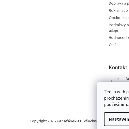
Doprava a p
Reklamace 
Obchodní 
Podmínky o
údajů
Hodnocení
O nás
Kontakt
kanafa
+420 7
Tento web po
Kanafá
procházením 
používáním..
Nastaven
Copyright 2026
Kanafásek-CL
. Všechna práva vyhrazena.