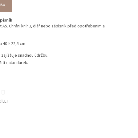
íku
ápisník
t A5. Chrání knihu, diář nebo zápisník před opotřebením a
a 40 × 22,5 cm
 zajišťuje snadnou údržbu.
tí i jako dárek.
DÍLET