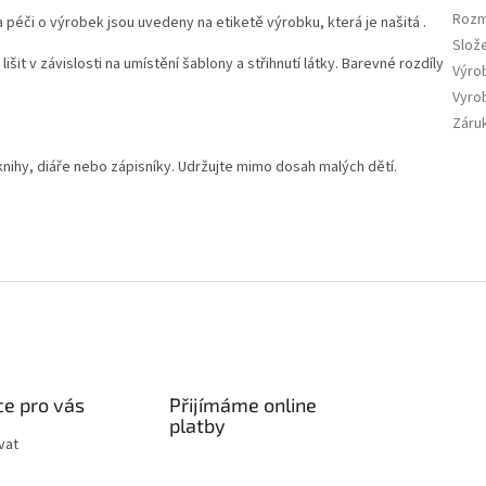
Roz
a péči o výrobek jsou uvedeny na etiketě výrobku, která je našitá .
Slože
šit v závislosti na umístění šablony a střihnutí látky. Barevné rozdíly
Výro
Vyro
Záru
knihy, diáře nebo zápisníky. Udržujte mimo dosah malých dětí.
e pro vás
Přijímáme online
platby
vat