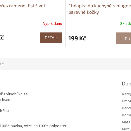
přes rameno: Psí život
Chňapka do kuchyně s magne
barevné kočky
Vyprodáno
Skla
Kč
199 Kč
DETAIL
Do 
ze
Dop
přizpůsobí knize.
Kate
m lisem
Hmot
Barv
držbu.
Domá
Mater
íl 100% bavlna, Výztuha 100% polyester
Moti