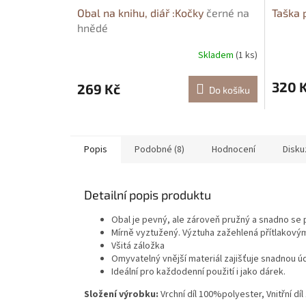
Obal na knihu, diář :Kočky
černé na
Taška 
hnědé
Skladem
(1 ks)
320 
269 Kč
Do košíku
Popis
Podobné (8)
Hodnocení
Disku
Detailní popis produktu
Obal je pevný, ale zároveň pružný a snadno se 
Mírně vyztužený. Výztuha zažehlená přítlakový
Všitá záložka
Omyvatelný vnější materiál zajišťuje snadnou ú
Ideální pro každodenní použití i jako dárek.
Složení výrobku:
Vrchní díl 100%polyester, Vnitřní d