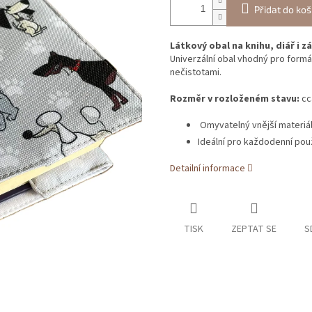
Přidat do koš
Látkový obal na knihu, diář i z
Univerzální obal vhodný pro formá
nečistotami.
Rozměr v rozloženém stavu:
cc
Omyvatelný vnější materiál
Ideální pro každodenní použi
Detailní informace
TISK
ZEPTAT SE
S