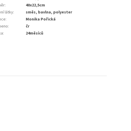
měr
:
40x22,5cm
ní látky
:
směs, bavlna, polyester
bce
:
Monika Pořická
beno
:
čr
ka
:
24měsíců