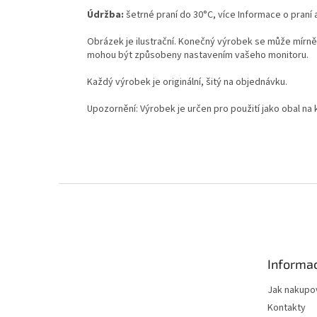
Údržba:
šetrné praní do 30°C, více Informace o praní 
Obrázek je ilustrační. Konečný výrobek se může mírně li
mohou být způsobeny nastavením vašeho monitoru.
Každý výrobek je originální, šitý na objednávku.
Upozornění: Výrobek je určen pro použití jako obal na 
Z
á
p
a
t
Informac
í
Jak nakupo
Kontakty