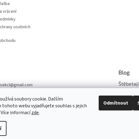
latba
a vrácení
podmínky
chrany osobních
 obchodu
Blog
Štěbetají
sekcl
@
gmail.com
03 331 839
Šijeme z n..
užívá soubory cookie. Dalším
Odmítnout
sek-CL
tohoto webu vyjadřujete souhlas s jejich
ARCHIV
 Více informací
zde
.
í