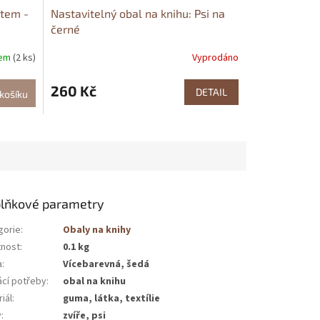
tem -
Nastavitelný obal na knihu: Psi na
černé
dem
(2 ks)
Vyprodáno
260 Kč
DETAIL
košíku
lňkové parametry
gorie
:
Obaly na knihy
nost
:
0.1 kg
a
:
Vícebarevná, šedá
cí potřeby
:
obal na knihu
iál
:
guma, látka, textílie
v
:
zvíře, psi