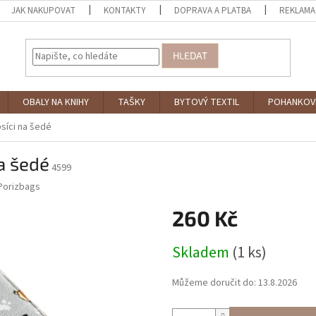
JAK NAKUPOVAT
KONTAKTY
DOPRAVA A PLATBA
REKLAMA
HLEDAT
OBALY NA KNIHY
TAŠKY
BYTOVÝ TEXTIL
POHANKOV
psíci na šedé
a šedé
4599
Porizbags
260 Kč
Měrná
Skladem
(1 ks)
cena:
Můžeme doručit do:
13.8.2026