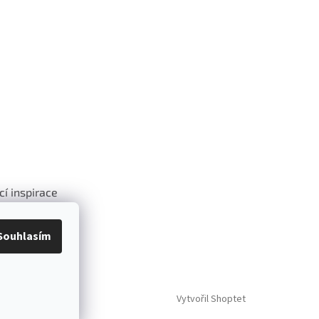
cí inspirace
.
Souhlasím
Vytvořil Shoptet