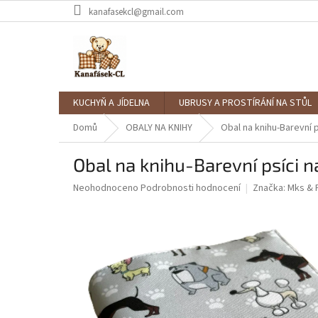
Přejít
kanafasekcl@gmail.com
na
obsah
KUCHYŇ A JÍDELNA
UBRUSY A PROSTÍRÁNÍ NA STŮL
Domů
OBALY NA KNIHY
Obal na knihu-Barevní 
Obal na knihu-Barevní psíci n
Průměrné
Neohodnoceno
Podrobnosti hodnocení
Značka:
Mks & 
hodnocení
produktu
je
0,0
z
5
hvězdiček.