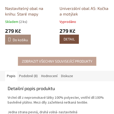
Nastavitelný obal na
Univerzální obal A5: Kočka
knihu: Staré mapy
a motýlek
Skladem
(2 ks)
Vyprodáno
279 Kč
279 Kč
DETAIL
Do košíku
ZOBRAZIT VŠECHNY SOUVISEJÍCÍ PRODUKTY
Popis
Podobné (8)
Hodnocení
Diskuze
Detailní popis produktu
Vrchní díl z nepromokavé látky 100% polyester, vnitřní díl 100%
bavlněné plátno. Mezi díly zažehlená netkaná textilie.
Jedna strana pevná, druhá volná- nastavitelná