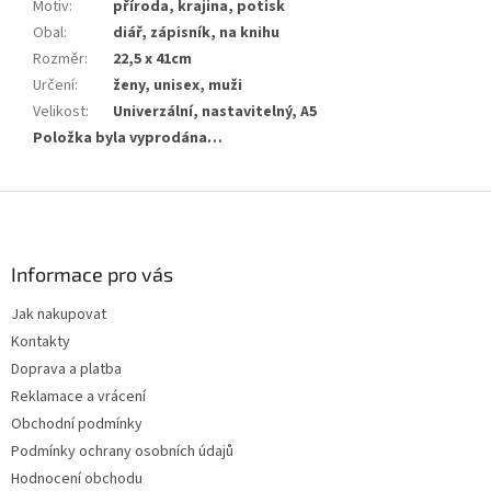
Motiv
:
příroda, krajina, potisk
Obal
:
diář, zápisník, na knihu
Rozměr
:
22,5 x 41cm
Určení
:
ženy, unisex, muži
Velikost
:
Univerzální, nastavitelný, A5
Položka byla vyprodána…
Z
á
p
a
Informace pro vás
t
Jak nakupovat
í
Kontakty
Doprava a platba
Reklamace a vrácení
Obchodní podmínky
Podmínky ochrany osobních údajů
Hodnocení obchodu