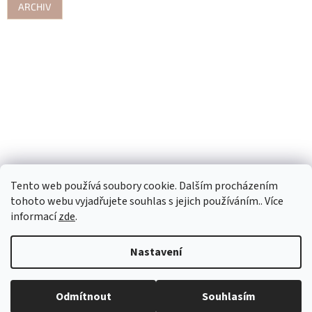
ARCHIV
Tento web používá soubory cookie. Dalším procházením
tohoto webu vyjadřujete souhlas s jejich používáním.. Více
informací
zde
.
Nastavení
Vytvořil Shoptet
Odmítnout
Souhlasím
Copyright 2026
Kanafásek-CL
. Všechna práva vyhrazena.