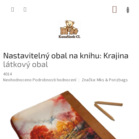
Přejít
NÁKUP
na
obsah
KOŠÍK
Nastavitelný obal na knihu: Krajina
látkový obal
4014
Průměrné
Neohodnoceno
Podrobnosti hodnocení
Značka:
Mks & Porizbags
hodnocení
produktu
je
0,0
z
5
hvězdiček.