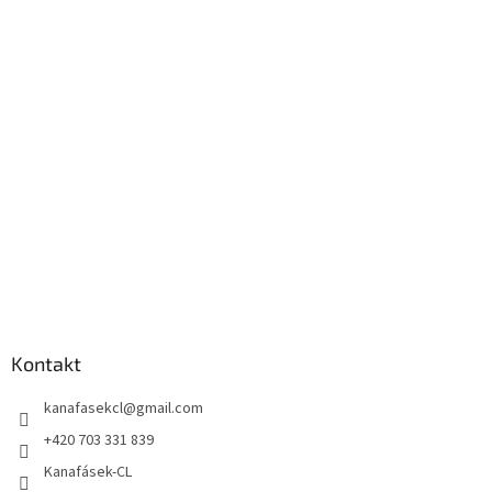
Kontakt
kanafasekcl
@
gmail.com
+420 703 331 839
Kanafásek-CL