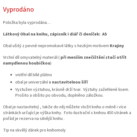
Měrná
Vyprodáno
cena:
Položka byla vyprodána…
Látkový Obal na knihu, zápisník i diář či deníček: A5
Obal ušitý z pevné nepromokavé látky s hezkým motivem
Krajiny
Vrchní díl omyvatelný materiál (
při menším znečištění stačí otřít
namydlenou houbičkou
)
vnitřní díl bílé plátno
obal je univerzální
s nastavitelnou šíří
Vyztužen výztuhou, krásně drží tvar. Výztuhy zažehlené lisem.
Prošito a obšito po obvodu, doplněno záložkou.
Obal je nastavitelný , takže do něj můžete vložit knihu o méně i více
stránkách určující je výška knihy. Foto ilustrační s knihou 450 stránek a
pořád je rezerva na silnější knihu .
Tip na skvělý dárek pro knihomoly