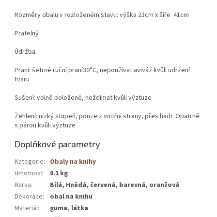
Rozměry obalu v rozloženém stavu: výška 23cm x šíře 41cm
Pratelný
Údržba.
Praní: šetrné ruční praní30°C, nepoužívat aviváž kvůli udržení
tvaru
Sušení: volně položené, neždímat kvůli výztuze
Žehlení: nízký stupeň, pouze z vnitřní strany, přes hadr. Opatrně
s párou kvůli výztuze
Doplňkové parametry
Kategorie
:
Obaly na knihy
Hmotnost
:
0.1 kg
Barva
:
Bílá, Hnědá, červená, barevná, oranžová
Dekorace
:
obal na knihu
Materiál
:
guma, látka