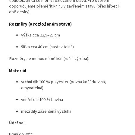
tlouštěk. Šířka se měří v rozloženém stavu. Pro ověření
doporučujeme přeměřit knihu v zavřeném stavu (přes hřbet i
obě desky).
Rozměry (v rozloženém stavu)
výška cca 22,5–23 cm
šířka cca 40 cm (nastavitelná)
Rozměry se mohou mírně lišit (ruční výroba).
Materiál
vrchní díl: 100 % polyester (pevná kočárkovina,
omyvatelná)
vnitřní díl: 100 % bavlna
mezi díly zažehlená výztuha
Údržba :
Praní do 30°C