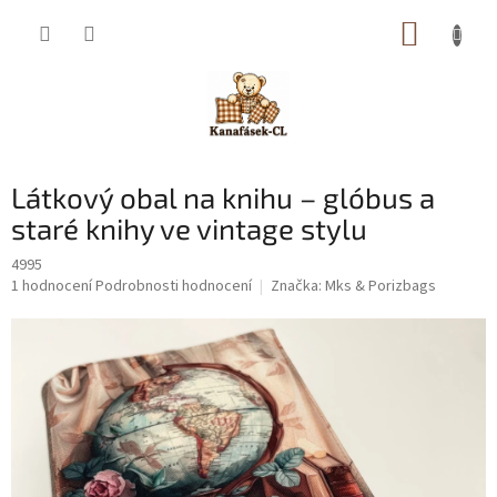
Přejít
NÁKUP
na
obsah
KOŠÍK
Látkový obal na knihu – glóbus a
staré knihy ve vintage stylu
4995
Průměrné
1 hodnocení
Podrobnosti hodnocení
Značka:
Mks & Porizbags
hodnocení
produktu
je
5,0
z
5
hvězdiček.