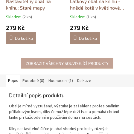
Nastavitelný obal na
Látkový obal na knihu -
knihu: Staré mapy
hnědé kotě v květinovém
rámu
Skladem
(2 ks)
Skladem
(1 ks)
279 Kč
279 Kč
Do košíku
Do košíku
ZOBRAZIT VŠECHNY SOUVISEJÍCÍ PRODUKTY
Popis
Podobné (8)
Hodnocení (1)
Diskuze
Detailní popis produktu
Obal je mírně vyztužený, výztuha je zažehlena profesionálním
přítlakovým lisem, díky čemuž lépe drží tvar a pomáhá chránit
knihu při každodenním používání doma i na cestách.
Díky nastavitelné šířce je obal vhodný pro knihy různých