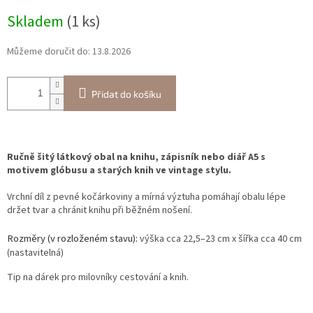
Měrná
Skladem
(1 ks)
cena:
Můžeme doručit do:
13.8.2026
Přidat do košíku
Ručně šitý látkový obal na knihu, zápisník nebo diář A5 s
motivem glóbusu a starých knih ve vintage stylu.
Vrchní díl z pevné kočárkoviny a mírná výztuha pomáhají obalu lépe
držet tvar a chránit knihu při běžném nošení.
Rozměry (v rozloženém stavu)
:
výška cca 22,5–23 cm x
šířka cca 40 cm
(nastavitelná)
Tip na dárek pro milovníky cestování a knih.