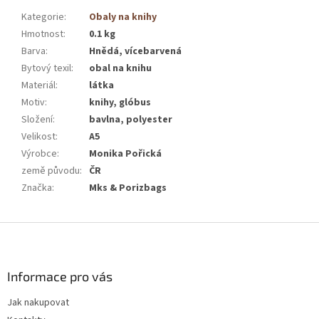
Kategorie
:
Obaly na knihy
Hmotnost
:
0.1 kg
Barva
:
Hnědá, vícebarvená
Bytový texil
:
obal na knihu
Materiál
:
látka
Motiv
:
knihy, glóbus
Složení
:
bavlna, polyester
Velikost
:
A5
Výrobce
:
Monika Pořická
země původu
:
ČR
Značka
:
Mks & Porizbags
Z
á
p
a
Informace pro vás
t
Jak nakupovat
í