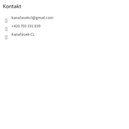
Kontakt
kanafasekcl
@
gmail.com
+420 703 331 839
Kanafásek-CL