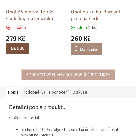
Obal A5 nastavitelný:
Obal na knihu-Barevní
školička, matematika
psíci na šedé
Vyprodáno
Skladem
(1 ks)
279 Kč
260 Kč
DETAIL
Do košíku
ZOBRAZIT VŠECHNY SOUVISEJÍCÍ PRODUKTY
Popis
Podobné (8)
Hodnocení
Diskuze
Detailní popis produktu
Složení: Materiál:
vrchní díl : 100% polyester, snadná údržba - stačí otřít
vlhkou houbičkou