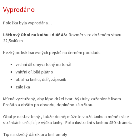
Měrná
Vyprodáno
cena:
Položka byla vyprodána…
Látkový Obal na knihu i diář A5:
Rozměr v rozloženém stavu
22,5x40cm
Hezký potisk barevných pejsků na černém podkladu.
vrchní díl omyvatelný materiál
vnitřní díl bílé plátno
obal na knihu, diář, zápisník
záložka
M9rně vyztužený, aby lépe držel tvar. Výztuhy zažehlené lisem.
Prošito a obšito po obvodu, doplněno záložkou.
Obal je nastavitelný , takže do něj můžete vložit knihu o méně i více
stránkách určující je výška knihy. Foto ilustrační s knihou 450 stránek.
Tip na skvělý dárek pro knihomoly