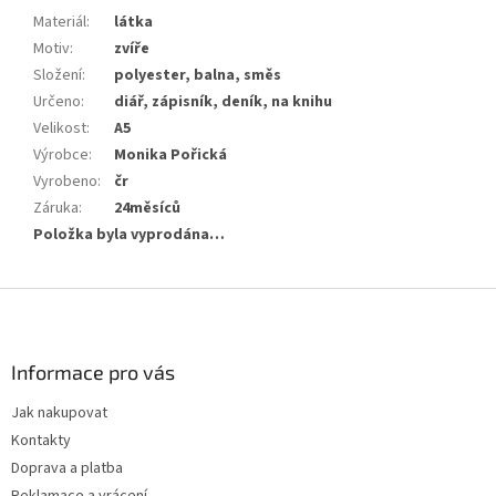
Materiál
:
látka
Motiv
:
zvíře
Složení
:
polyester, balna, směs
Určeno
:
diář, zápisník, deník, na knihu
Velikost
:
A5
Výrobce
:
Monika Pořická
Vyrobeno
:
čr
Záruka
:
24měsíců
Položka byla vyprodána…
Z
á
p
a
Informace pro vás
t
Jak nakupovat
í
Kontakty
Doprava a platba
Reklamace a vrácení