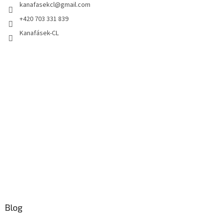
kanafasekcl
@
gmail.com
+420 703 331 839
Kanafásek-CL
Blog