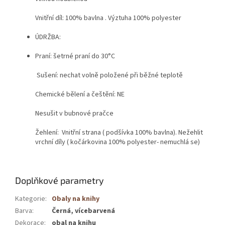
Vnitřní díl: 100% bavlna . Výztuha 100% polyester
ÚDRŽBA:
Praní: šetrné praní do 30°C
Sušení: nechat volně položené při běžné teplotě
Chemické bělení a češtění: NE
Nesušit v bubnové pračce
Žehlení: Vnitřní strana ( podšívka 100% bavlna). Nežehlit
vrchní díly ( kočárkovina 100% polyester- nemuchlá se)
Doplňkové parametry
Kategorie
:
Obaly na knihy
Barva
:
Černá, vícebarvená
Dekorace
:
obal na knihu