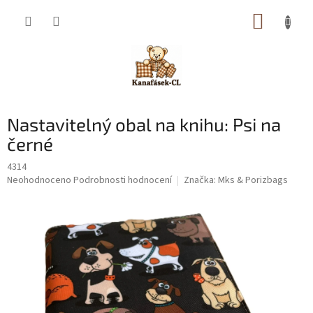
Přejít
NÁKUP
na
obsah
KOŠÍK
Nastavitelný obal na knihu: Psi na
černé
4314
Průměrné
Neohodnoceno
Podrobnosti hodnocení
Značka:
Mks & Porizbags
hodnocení
produktu
je
0,0
z
5
hvězdiček.