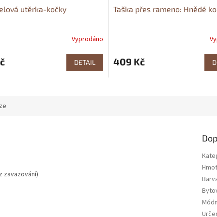
elová utěrka-kočky
Taška přes rameno: Hnědé ko
Vyprodáno
Vy
č
409 Kč
DETAIL
D
ze
Dop
Kate
Hmot
z zavazování)
Barv
Bytov
Módn
Urče