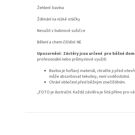
Žehlení: bavlna
Ždímání na nízké otáčky
Nesušit v bubnové sušičce
Bělení a chem.čištění: NE
Upozornění:
Zástěry jsou určené pro běžné domá
profesionální nebo průmyslové využití.
Bavlna je hořlavý materiál, chraňte ji před ote
může absorbovat tekutiny, není voděodolná.
Chrání oblečení před běžným znečištěním.
„FOTO je ilustrační. Každá zástěra je šitá přímo pro vá
Z
á
p