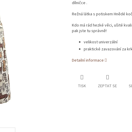
dílničce .
Režná látka s potiskem Hnědé ko
Kdo má rád hezké věci, ušité kval
pak jste tu správně!
velikost univerzální
praktické zavazování za kr
Detailní informace
TISK
ZEPTAT SE
S