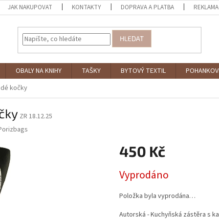
JAK NAKUPOVAT
KONTAKTY
DOPRAVA A PLATBA
REKLAMA
HLEDAT
OBALY NA KNIHY
TAŠKY
BYTOVÝ TEXTIL
POHANKOV
ědé kočky
čky
ZR 18.12.25
Porizbags
450 Kč
Měrná
Vyprodáno
cena:
Položka byla vyprodána…
Autorská - Kuchyňská zástěra s k