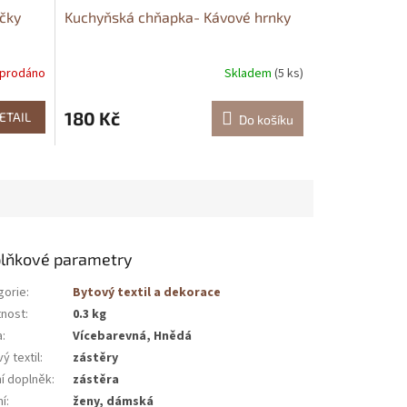
čky
Kuchyňská chňapka- Kávové hrnky
prodáno
Skladem
(5 ks)
180 Kč
ETAIL
Do košíku
lňkové parametry
gorie
:
Bytový textil a dekorace
nost
:
0.3 kg
a
:
Vícebarevná, Hnědá
ý textil
:
zástěry
í doplněk
:
zástěra
ní
:
ženy, dámská