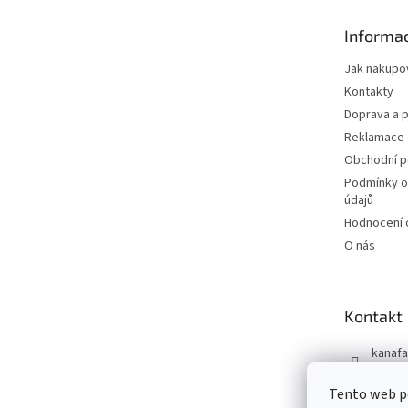
a
t
Informac
í
Jak nakupo
Kontakty
Doprava a p
Reklamace 
Obchodní 
Podmínky o
údajů
Hodnocení
O nás
Kontakt
kanafa
+420 7
Tento web po
Kanafá