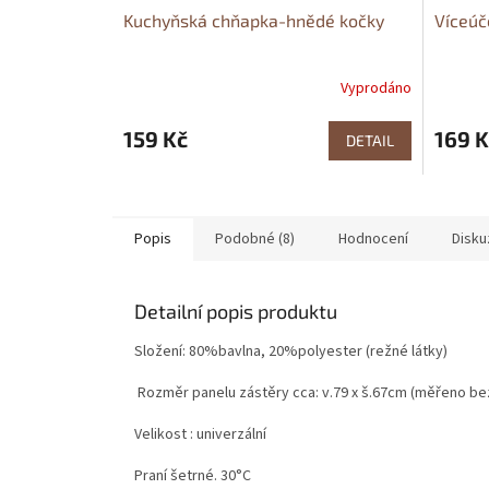
Kuchyňská chňapka-hnědé kočky
Víceúč
Vyprodáno
159 Kč
169 K
DETAIL
Popis
Podobné (8)
Hodnocení
Disku
Detailní popis produktu
Složení: 80%bavlna, 20%polyester (režné látky)
Rozměr panelu zástěry cca: v.79 x š.67cm (měřeno be
Velikost : univerzální
Praní šetrné. 30°C