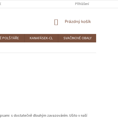
CE A VRÁCENÍ
OBCHODNÍ PODMÍNKY
PODMÍNKY OCHRANY OSOBNÍC
Přihlášení
NÁKUPNÍ
Prázdný košík
KOŠÍK
É POLŠTÁŘE
KANAFÁSEK-CL
SVAČINOVÉ OBALY
ČEPICE A
apsami s dostatečně dlouhým zavazováním. Ušito v naší