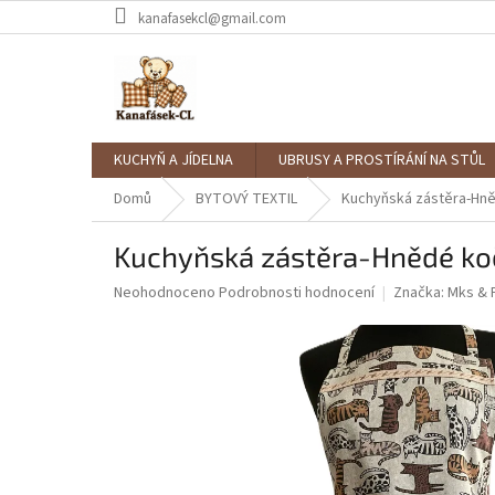
Přejít
kanafasekcl@gmail.com
na
obsah
KUCHYŇ A JÍDELNA
UBRUSY A PROSTÍRÁNÍ NA STŮL
Domů
BYTOVÝ TEXTIL
Kuchyňská zástěra-Hn
Kuchyňská zástěra-Hnědé ko
Průměrné
Neohodnoceno
Podrobnosti hodnocení
Značka:
Mks & 
hodnocení
produktu
je
0,0
z
5
hvězdiček.