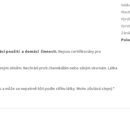
Velik
Vlast
Výro
Vyro
Záru
Polo
cí použití a domácí činnosti.
Nejsou certifikovány pro
vřeným ohněm. Nechrání proti chemikáliím nebo silným skvrnám. Látka
s a může se nepatrně lišit podle střihu látky. Motiv zůstává stejný.“