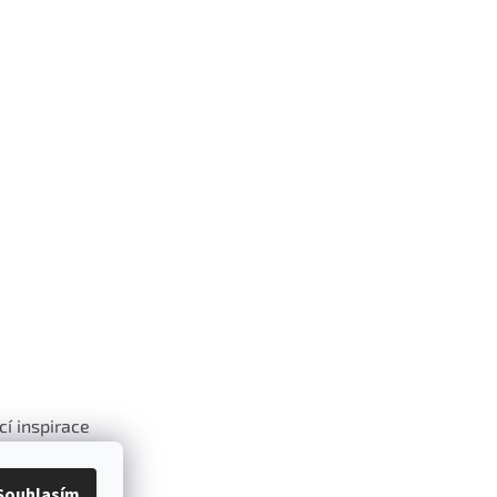
cí inspirace
.
Souhlasím