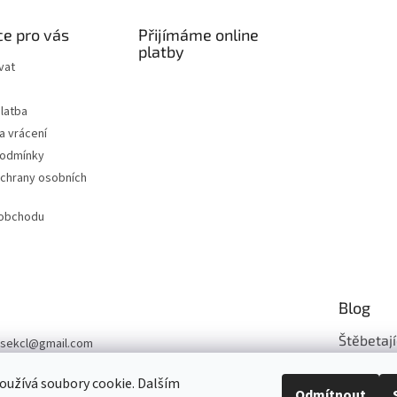
e pro vás
Přijímáme online
platby
vat
latba
a vrácení
podmínky
chrany osobních
 obchodu
Blog
Štěbetají
sekcl
@
gmail.com
03 331 839
Šijeme z n..
užívá soubory cookie. Dalším
Odmítnout
sek-CL