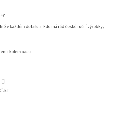
čky
itně v každém detailu a kdo má rád české ruční výrobky,
kem i kolem pasu
DÍLET