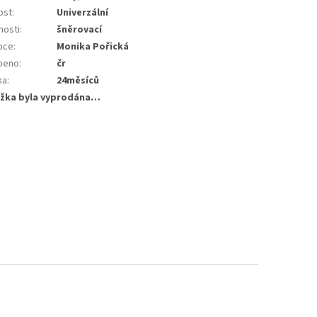
ost
:
Univerzální
nosti
:
šněrovací
bce
:
Monika Pořická
beno
:
čr
ka
:
24měsíců
žka byla vyprodána…