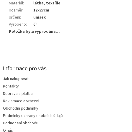
Materiál
:
látka, textílie
Rozměr
:
17x27cm
Určení
:
unisex
Vyrobeno
:
čr
Položka byla vyprodána…
Z
á
p
a
Informace pro vás
t
Jak nakupovat
í
Kontakty
Doprava a platba
Reklamace a vrácení
Obchodní podmínky
Podmínky ochrany osobních údajů
Hodnocení obchodu
O nás