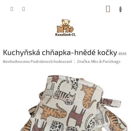
Přejít
NÁKUP
na
obsah
KOŠÍK
Kuchyňská chňapka-hnědé kočky
4644
Průměrné
Neohodnoceno
Podrobnosti hodnocení
Značka:
Mks & Porizbags
hodnocení
produktu
je
0,0
z
5
hvězdiček.