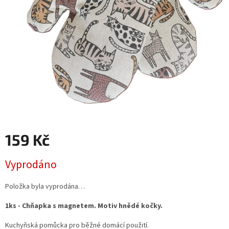
159 Kč
Měrná
Vyprodáno
cena:
Položka byla vyprodána…
1ks - Chňapka s magnetem. Motiv hnědé kočky.
Kuchyňská pomůcka pro běžné domácí použití.