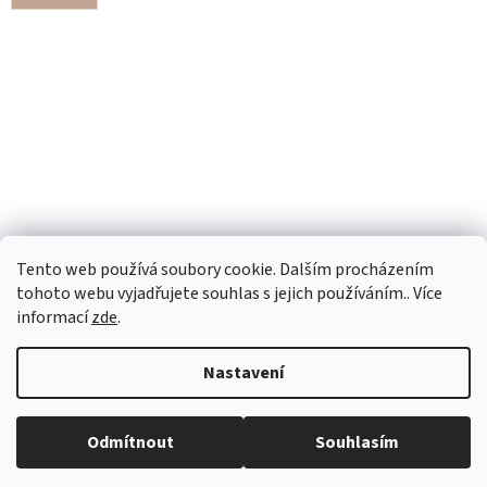
Tento web používá soubory cookie. Dalším procházením
tohoto webu vyjadřujete souhlas s jejich používáním.. Více
informací
zde
.
Nastavení
Vytvořil Shoptet
Odmítnout
Souhlasím
Copyright 2026
Kanafásek-CL
. Všechna práva vyhrazena.