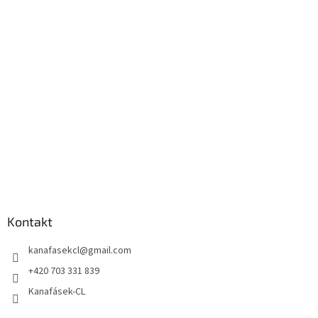
Kontakt
kanafasekcl
@
gmail.com
+420 703 331 839
Kanafásek-CL