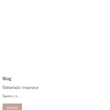
Blog
Štěbetající inspirace
Šijeme z n...
ARCHIV