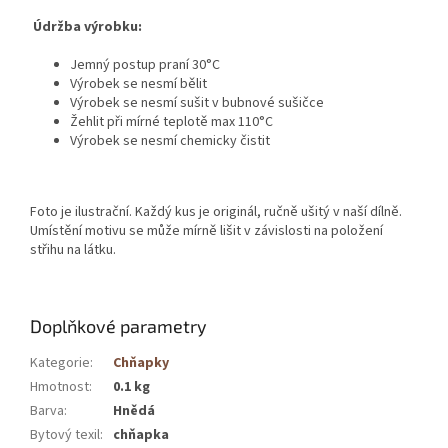
Údržba výrobku:
Jemný postup praní 30°C
Výrobek se nesmí bělit
Výrobek se nesmí sušit v bubnové sušičce
Žehlit při mírné teplotě max 110°C
Výrobek se nesmí chemicky čistit
Foto je ilustrační. Každý kus je originál, ručně ušitý v naší dílně.
Umístění motivu se může mírně lišit v závislosti na položení
střihu na látku.
Doplňkové parametry
Kategorie
:
Chňapky
Hmotnost
:
0.1 kg
Barva
:
Hnědá
Bytový texil
:
chňapka