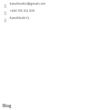
kanafasekcl
@
gmail.com
+420 703 331 839
Kanafásek-CL
Blog