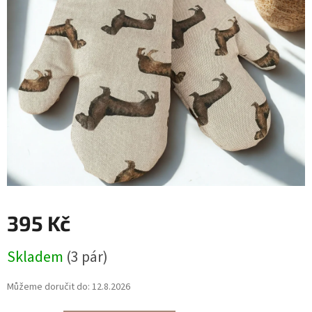
395 Kč
Měrná
Skladem
(3 pár)
cena:
Můžeme doručit do:
12.8.2026