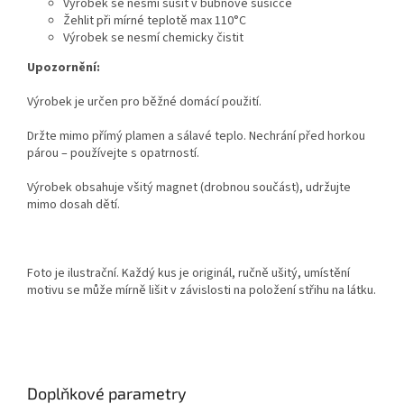
Výrobek se nesmí sušit v bubnové sušičce
Žehlit při mírné teplotě max 110°C
Výrobek se nesmí chemicky čistit
Upozornění:
Výrobek je určen pro běžné domácí použití.
Držte mimo přímý plamen a sálavé teplo. Nechrání před horkou
párou – používejte s opatrností.
Výrobek obsahuje všitý magnet (drobnou součást), udržujte
mimo dosah dětí.
Foto je ilustrační. Každý kus je originál, ručně ušitý, umístění
motivu se může mírně lišit v závislosti na položení střihu na látku.
Doplňkové parametry