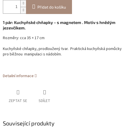
Přidat do košíku
1 pár: Kuchyňské chňapky – s magnetem . Motiv s hnědým
jezevčíkem.
Rozměry: cca 35 × 17 cm
Kuchyňské chňapky, prodloužený tvar. Praktická kuchyňská pomůcky
pro běžnou manipulaci s nádobím.
Detailní informace
ZEPTAT SE
SDÍLET
Související produkty