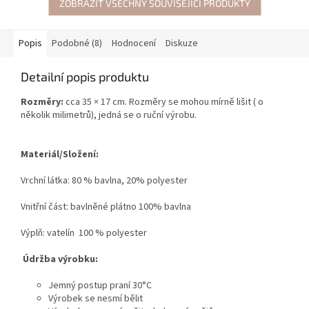
ZOBRAZIT VŠECHNY SOUVISEJÍCÍ PRODUKTY
Popis
Podobné (8)
Hodnocení
Diskuze
Detailní popis produktu
Rozměry:
cca 35 × 17 cm. Rozměry se mohou mírně lišit ( o
několik milimetrů), jedná se o ruční výrobu.
Materiál/Složení:
Vrchní látka: 80 % bavlna, 20% polyester
Vnitřní část: bavlněné plátno 100% bavlna
Výplň: vatelín 100 % polyester
Údržba výrobku:
Jemný postup praní 30°C
Výrobek se nesmí bělit