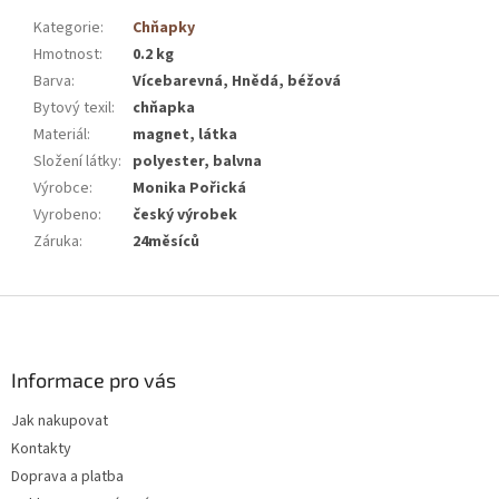
Kategorie
:
Chňapky
Hmotnost
:
0.2 kg
Barva
:
Vícebarevná, Hnědá, béžová
Bytový texil
:
chňapka
Materiál
:
magnet, látka
Složení látky
:
polyester, balvna
Výrobce
:
Monika Pořická
Vyrobeno
:
český výrobek
Záruka
:
24měsíců
Z
á
p
a
Informace pro vás
t
Jak nakupovat
í
Kontakty
Doprava a platba