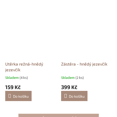
Utěrka režná-hnědý
Zástěra - hnědý jezevčík
jezevčík
Skladem
(4 ks)
Skladem
(2 ks)
159 Kč
399 Kč
Do košíku
Do košíku