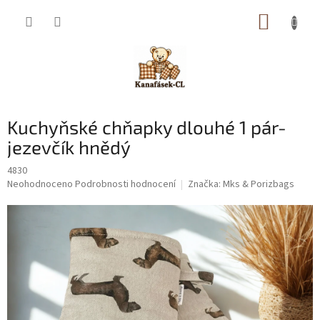
Přejít
NÁKUP
na
obsah
KOŠÍK
Kuchyňské chňapky dlouhé 1 pár-
jezevčík hnědý
4830
Průměrné
Neohodnoceno
Podrobnosti hodnocení
Značka:
Mks & Porizbags
hodnocení
produktu
je
0,0
z
5
hvězdiček.