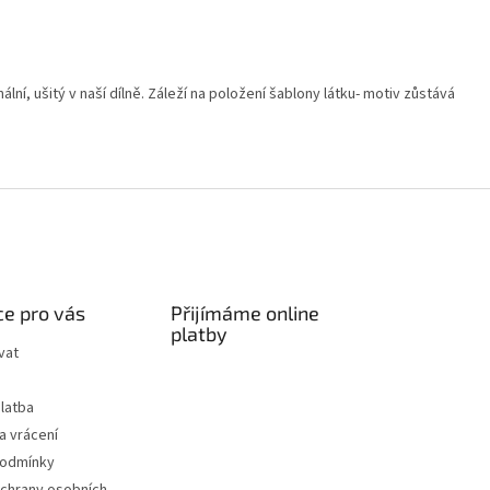
ální, ušitý v naší dílně. Záleží na položení šablony látku- motiv zůstává
e pro vás
Přijímáme online
platby
vat
latba
a vrácení
podmínky
chrany osobních