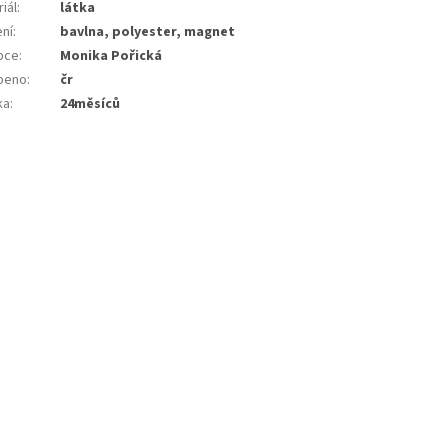
iál
:
látka
ení
:
bavlna, polyester, magnet
bce
:
Monika Pořická
beno
:
čr
ka
:
24měsíců