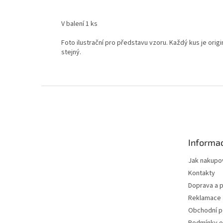
V balení 1 ks
Foto ilustrační pro představu vzoru. Každý kus je origin
stejný.
Z
á
p
a
t
Informac
í
Jak nakupo
Kontakty
Doprava a p
Reklamace 
Obchodní 
Podmínky o