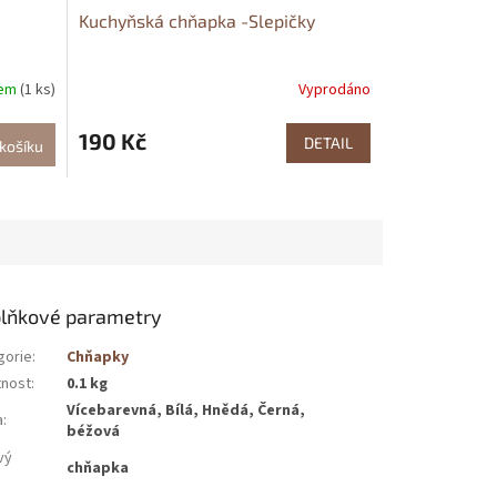
Kuchyňská chňapka -Slepičky
dem
(1 ks)
Vyprodáno
190 Kč
DETAIL
košíku
lňkové parametry
gorie
:
Chňapky
nost
:
0.1 kg
Vícebarevná, Bílá, Hnědá, Černá,
a
:
béžová
vý
chňapka