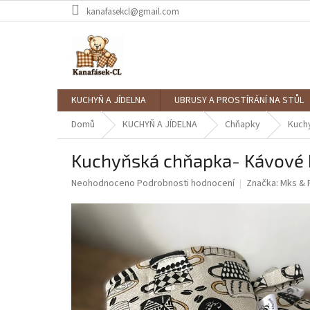
Přejít
kanafasekcl@gmail.com
na
obsah
KUCHYŇ A JÍDELNA
UBRUSY A PROSTÍRÁNÍ NA STŮL
Domů
KUCHYŇ A JÍDELNA
Chňapky
Kuch
Kuchyňská chňapka- Kávové 
Průměrné
Neohodnoceno
Podrobnosti hodnocení
Značka:
Mks & 
hodnocení
produktu
je
0,0
z
5
hvězdiček.