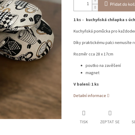
Přidat do koš
1 ks
–
kuchyňská chňapka s úc
Kuchyňská pomůcka pro každodenn
Díky praktickému palci nemusíte ro
Rozměr cca 28 x 17cm
poutko na zavěšení
magnet
V balení: 1 ks
Detailní informace
TISK
ZEPTAT SE
S