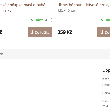
ská chňapka maxi dlouhá-
Ubrus běhoun - kávové hrnky
 hrnky
135x45 cm
Skladem
(5 ks)
Skla
č
359 Kč
Do košíku
Do 
ze
Dop
Kate
Hmot
Barv
Byto
texil
: