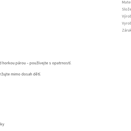
Mater
Slož
Výro
Vyro
Záru
 horkou párou – používejte s opatrností.
ržujte mimo dosah dětí.
dky