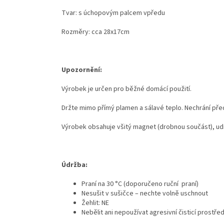
Tvar: s úchopovým palcem vpředu
Rozměry: cca 28x17cm
Upozornění:
Výrobek je určen pro běžné domácí použití.
Držte mimo přímý plamen a sálavé teplo. Nechrání před
Výrobek obsahuje všitý magnet (drobnou součást), ud
Údržba:
Praní na 30 °C (doporučeno ruční praní)
Nesušit v sušičce – nechte volně uschnout
Žehlit: NE
Nebělit ani nepoužívat agresivní čisticí prostře