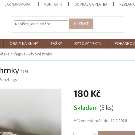
JAK NAKUPOVAT
KONTAKTY
DOPRAVA A PLATBA
REKLAMA
HLEDAT
OBALY NA KNIHY
TAŠKY
BYTOVÝ TEXTIL
POHANKOV
yňská chňapka- Kávové hrnky
hrnky
4791
Porizbags
180 Kč
Měrná
Skladem
(5 ks)
cena:
Můžeme doručit do:
12.8.2026