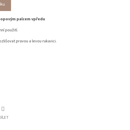
íku
hopovým palcem vpředu
í použití.
zlišovat pravou a levou rukavici.
DÍLET