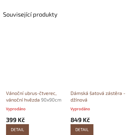
Související produkty
Vánoční ubrus-čtverec,
Dámská šatová zástěra -
vánoční hvězda
90x90cm
džínová
Vyprodáno
Vyprodáno
399 Kč
849 Kč
DETAIL
DETAIL