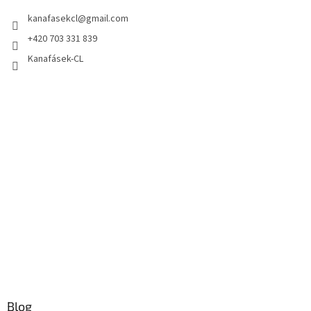
kanafasekcl
@
gmail.com
+420 703 331 839
Kanafásek-CL
Blog