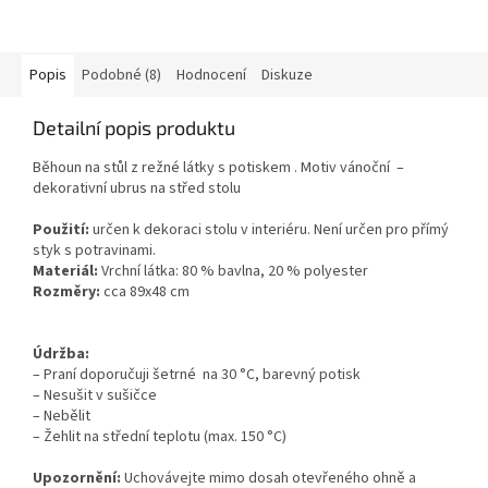
Popis
Podobné (8)
Hodnocení
Diskuze
Detailní popis produktu
Běhoun na stůl z režné látky s potiskem . Motiv vánoční –
dekorativní ubrus na střed stolu
Použití:
určen k dekoraci stolu v interiéru. Není určen pro přímý
styk s potravinami.
Materiál:
Vrchní látka: 80 % bavlna, 20 % polyester
Rozměry:
cca 89x48 cm
Údržba:
– Praní doporučuji šetrné na 30 °C, barevný potisk
– Nesušit v sušičce
– Nebělit
– Žehlit na střední teplotu (max. 150 °C)
Upozornění:
Uchovávejte mimo dosah otevřeného ohně a