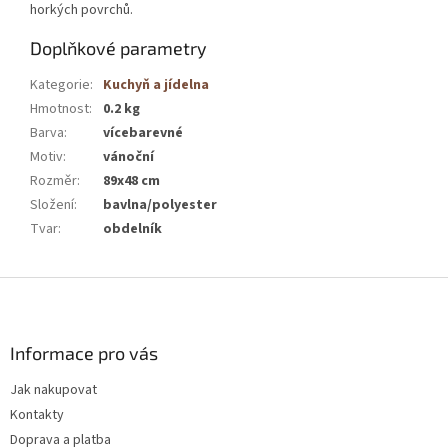
horkých povrchů.
Doplňkové parametry
Kategorie
:
Kuchyň a jídelna
Hmotnost
:
0.2 kg
Barva
:
vícebarevné
Motiv
:
vánoční
Rozměr
:
89x48 cm
Složení
:
bavlna/polyester
Tvar
:
obdelník
Z
á
p
a
Informace pro vás
t
Jak nakupovat
í
Kontakty
Doprava a platba