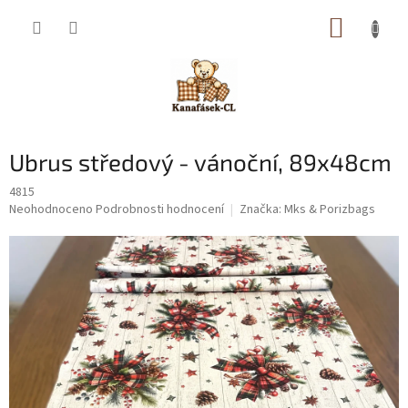
Přejít
NÁKUP
na
obsah
KOŠÍK
Ubrus středový - vánoční, 89x48cm
4815
Průměrné
Neohodnoceno
Podrobnosti hodnocení
Značka:
Mks & Porizbags
hodnocení
produktu
je
0,0
z
5
hvězdiček.