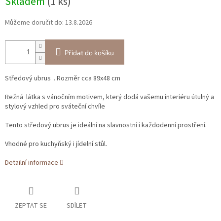
Skladem
(1 ks)
cena:
Můžeme doručit do:
13.8.2026
Přidat do košíku
Středový ubrus . Rozměr cca 89x48 cm
Režná látka s vánočním motivem, který dodá vašemu interiéru útulný a
stylový vzhled pro sváteční chvíle
Tento středový ubrus je ideální na slavnostní i každodenní prostření.
Vhodné pro kuchyňský i jídelní stůl.
Detailní informace
ZEPTAT SE
SDÍLET