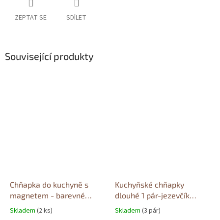
ZEPTAT SE
SDÍLET
Související produkty
Chňapka do kuchyně s
Kuchyňské chňapky
magnetem - barevné
dlouhé 1 pár-jezevčík
kočky
hnědý
Skladem
(2 ks)
Skladem
(3 pár)