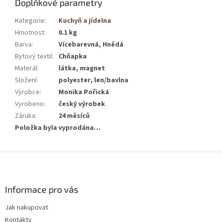
Doplňkové parametry
Kategorie
:
Kuchyň a jídelna
Hmotnost
:
0.1 kg
Barva
:
Vícebarevná, Hnědá
Bytový textil
:
Chňapka
Materál
:
látka, magnet
Složení
:
polyester, len/bavlna
Výrobce
:
Monika Pořická
Vyrobeno
:
český výrobek
Záruka
:
24 měsíců
Položka byla vyprodána…
Z
á
p
a
Informace pro vás
t
Jak nakupovat
í
Kontakty