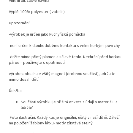
Vnitřní díl: 100% Bavlna
Výplň: 100% polyester ( vatelín)
Upozornění:
-výrobek je určen jako kuchyňská pomůcka
-není určen k dlouhodobému kontaktu s velmi horkými povrchy
-držte mimo přímý plamen a sálavé teplo. Nechrání před horkou
párou – používejte s opatrností.
výrobek obsahuje všitý magnet (drobnou součást), udržujte
mimo dosah dětí.
Údržba:
Součástí výrobku je přišitá etiketa s údaji o materiálu a
údržbě
Foto ilustrační. Každý kus je originální, ušitý v naší dílně. Záleží
na položení šablony látku- motiv zůstává stejný.