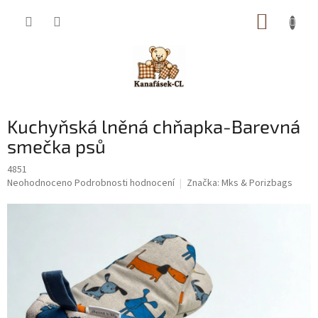
Přejít
NÁKUP
na
obsah
KOŠÍK
Kuchyňská lněná chňapka-Barevná
smečka psů
4851
Průměrné
Neohodnoceno
Podrobnosti hodnocení
Značka:
Mks & Porizbags
hodnocení
produktu
je
0,0
z
5
hvězdiček.