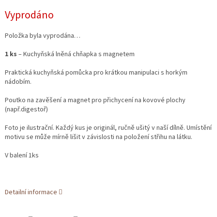
Měrná
Vyprodáno
cena:
Položka byla vyprodána…
1 ks
– Kuchyňská lněná chňapka s magnetem
Praktická kuchyňská pomůcka pro krátkou manipulaci s horkým
nádobím.
Poutko na zavěšení a magnet pro přichycení na kovové plochy
(např.digestoř)
Foto je ilustrační. Každý kus je originál, ručně ušitý v naší dílně. Umístění
motivu se může mírně lišit v závislosti na položení střihu na látku.
V balení 1ks
Detailní informace