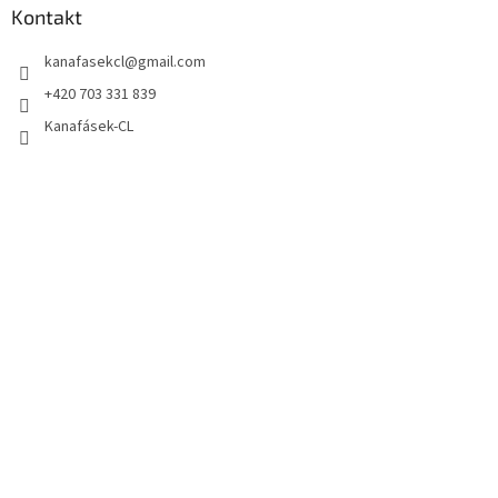
Kontakt
kanafasekcl
@
gmail.com
+420 703 331 839
Kanafásek-CL