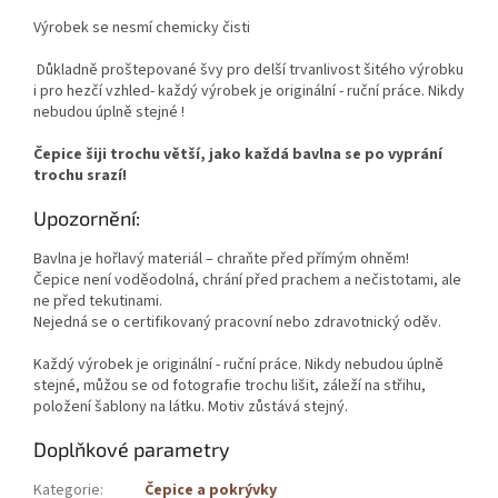
Výrobek se nesmí chemicky čisti
Důkladně proštepované švy pro delší trvanlivost šitého výrobku
i pro hezčí vzhled- každý výrobek je originální - ruční práce. Nikdy
nebudou úplně stejné !
Čepice šiji trochu větší, jako každá bavlna se po vyprání
trochu srazí!
Upozornění:
Bavlna je hořlavý materiál – chraňte před přímým ohněm!
Čepice není voděodolná, chrání před prachem a nečistotami, ale
ne před tekutinami.
Nejedná se o certifikovaný pracovní nebo zdravotnický oděv.
Každý výrobek je originální - ruční práce. Nikdy nebudou úplně
stejné, můžou se od fotografie trochu lišit, záleží na střihu,
položení šablony na látku. Motiv zůstává stejný.
Doplňkové parametry
Kategorie
:
Čepice a pokrývky