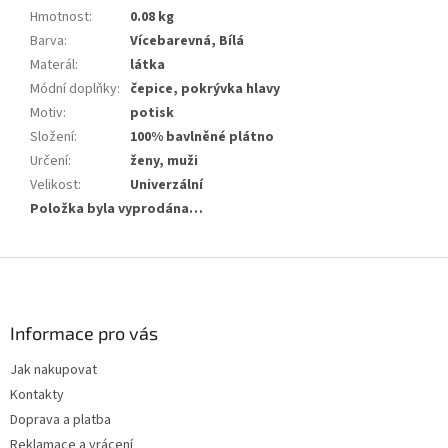
Hmotnost
:
0.08 kg
Barva
:
Vícebarevná, Bílá
Materál
:
látka
Módní doplňky
:
čepice, pokrývka hlavy
Motiv
:
potisk
Složení
:
100% bavlněné plátno
Určení
:
ženy, muži
Velikost
:
Univerzální
Položka byla vyprodána…
Z
á
p
a
Informace pro vás
t
Jak nakupovat
í
Kontakty
Doprava a platba
Reklamace a vrácení