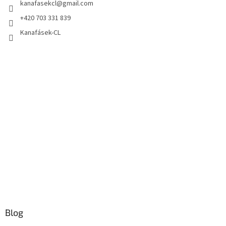
kanafasekcl
@
gmail.com
+420 703 331 839
Kanafásek-CL
Blog