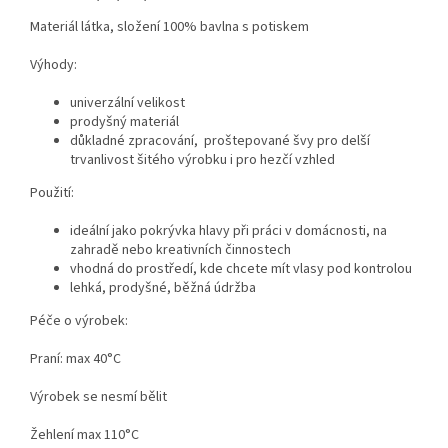
Materiál látka, složení 100% bavlna s potiskem
Výhody:
univerzální velikost
prodyšný materiál
důkladné zpracování, proštepované švy pro delší
trvanlivost šitého výrobku i pro hezčí vzhled
Použití:
ideální jako pokrývka hlavy při práci v domácnosti, na
zahradě nebo kreativních činnostech
vhodná do prostředí, kde chcete mít vlasy pod kontrolou
lehká, prodyšné, běžná údržba
Péče o výrobek:
Praní: max 40°C
Výrobek se nesmí bělit
Žehlení max 110°C