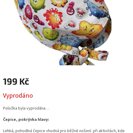
199 Kč
Měrná
Vyprodáno
cena:
Položka byla vyprodána…
Čepice, pokrývka hlavy:
Lehká, pohodlná čepice vhodná pro běžné nošení při aktivitách, kde