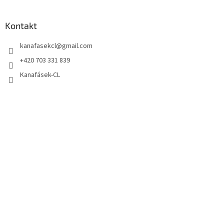
Kontakt
kanafasekcl
@
gmail.com
+420 703 331 839
Kanafásek-CL