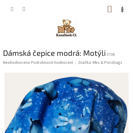
Přejít
NÁKUP
na
obsah
KOŠÍK
Dámská čepice modrá: Motýli
3738
Průměrné
Neohodnoceno
Podrobnosti hodnocení
Značka:
Mks & Porizbags
hodnocení
produktu
je
0,0
z
5
hvězdiček.