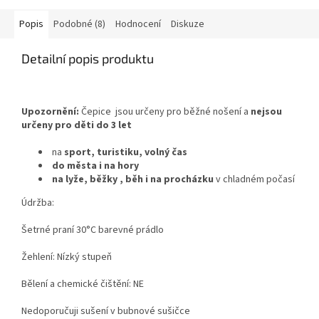
Popis
Podobné (8)
Hodnocení
Diskuze
Detailní popis produktu
Upozornění:
Čepice jsou určeny pro běžné nošení a
nejs
ou
určeny pro děti do 3 let
na
sport, turistiku, volný čas
do města i na hory
na lyže, běžky , běh i na procházku
v chladném počasí
Údržba:
Šetrné praní 30°C barevné prádlo
Žehlení: Nízký stupeň
Bělení a chemické čištění: NE
Nedoporučuji sušení v bubnové sušičce