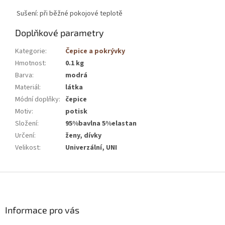
Sušení: při běžné pokojové teplotě
Doplňkové parametry
Kategorie
:
Čepice a pokrývky
Hmotnost
:
0.1 kg
Barva
:
modrá
Materiál
:
látka
Módní doplňky
:
čepice
Motiv
:
potisk
Složení
:
95%bavlna 5%elastan
Určení
:
ženy, dívky
Velikost
:
Univerzální, UNI
Z
á
p
a
Informace pro vás
t