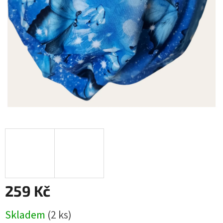
259 Kč
Měrná
Skladem
(2 ks)
cena: