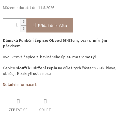
Můžeme doručit do:
11.8.2026
Přidat do košíku
Dámská Funkční čepice: Obvod 53-58cm, tvar s mírným
převisem
.
Dvouvrstvá čepice z bavlněného úplet-
motiv motýl
Čepice
slouží k udržení tepla
na důležitých částech - Krk. hlava,
obličej . K zakrytí úst a nosu
Detailní informace
ZEPTAT SE
SDÍLET