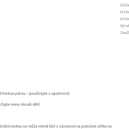
Slože
Urče
Urče
Výro
Znač
 horkou párou – používejte s opatrností.
ržujte mimo dosah dětí.
ístění motivu se může mírně lišit v závislosti na položení střihu na