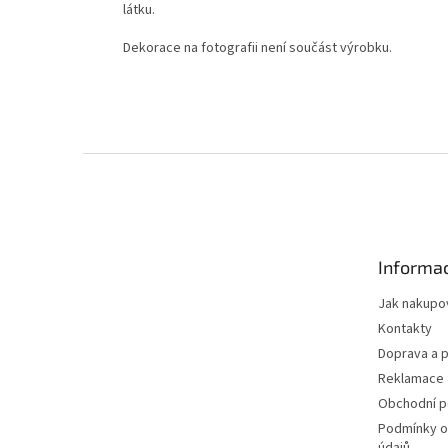
látku.
Dekorace na fotografii není součást výrobku.
Z
á
p
a
t
Informac
í
Jak nakupo
Kontakty
Doprava a p
Reklamace 
Obchodní 
Podmínky o
údajů