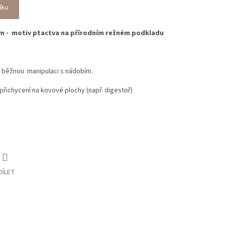
íku
 - motiv ptactva na přírodním režném podkladu
 běžnou manipulaci s nádobím.
přichycení na kovové plochy (např. digestoř)
DÍLET