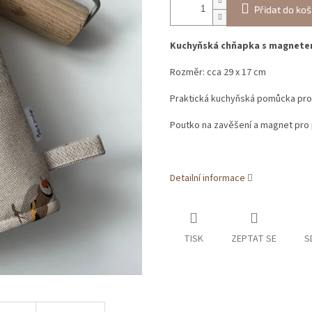
Přidat do koš
Kuchyňská chňapka s magnetem
Rozměr: cca 29 x 17 cm
Praktická kuchyňská pomůcka pro
Poutko na zavěšení a magnet pro 
Detailní informace
TISK
ZEPTAT SE
S