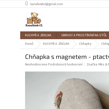
Přejít
kanafasekcl@gmail.com
na
obsah
KUCHYŇ A JÍDELNA
UBRUSY A PROSTÍRÁNÍ NA STŮL
Domů
KUCHYŇ A JÍDELNA
Chňapky
Chňa
Chňapka s magnetem - ptact
Průměrné
Neohodnoceno
Podrobnosti hodnocení
Značka:
Mks & 
hodnocení
produktu
je
0,0
z
5
hvězdiček.