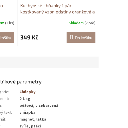
vo
Kuchyňské chňapky 1 pár -
kostkovaný vzor, odstíny oranžové a
hnědé, s aplikací ptáčka
dem
(1 ks)
Skladem
(2 pár)
349 Kč
košíku
Do košíku
lňkové parametry
gorie
:
Chňapky
nost
:
0.1 kg
a
:
béžová, vícebarvená
ý texil
:
chňapka
iál
:
magnet, látka
v
:
zvíře, ptáci