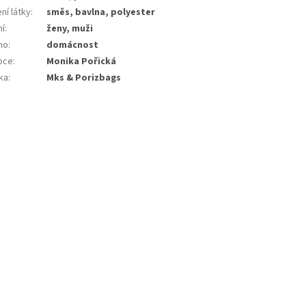
ní látky
:
směs, bavlna, polyester
ní
:
ženy, muži
no
:
domácnost
bce
:
Monika Pořická
ka
:
Mks & Porizbags