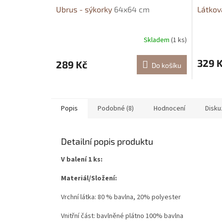
Ubrus - sýkorky
64x64 cm
Látkov
Skladem
(1 ks)
329 
289 Kč
Do košíku
Popis
Podobné (8)
Hodnocení
Disku
Detailní popis produktu
V balení 1 ks:
Materiál/Složení:
Vrchní látka: 80 % bavlna, 20% polyester
Vnitřní část: bavlněné plátno 100% bavlna