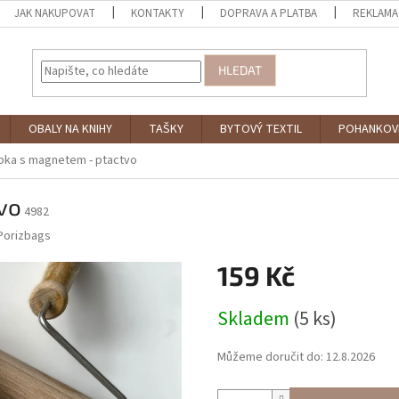
JAK NAKUPOVAT
KONTAKTY
DOPRAVA A PLATBA
REKLAMA
HLEDAT
OBALY NA KNIHY
TAŠKY
BYTOVÝ TEXTIL
POHANKOV
pka s magnetem - ptactvo
vo
4982
Porizbags
159 Kč
Měrná
Skladem
(5 ks)
cena:
Můžeme doručit do:
12.8.2026