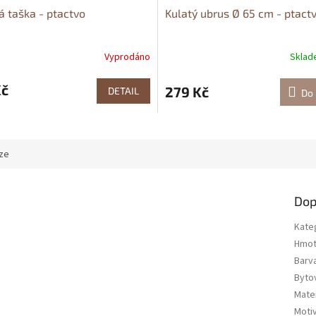
á taška - ptactvo
Kulatý ubrus Ø 65 cm - ptact
Vyprodáno
Skla
Kč
279 Kč
DETAIL
Do 
ze
Dop
Kate
Hmot
Barv
Bytov
Mater
Moti