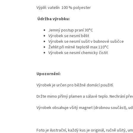
Výplň: vatelín 100 % polyester
Údržba výrobku:
Jemný postup praní 30°C
Výrobek se nesmí bělit
Výrobek se nesmí sušit v bubnové sušičce
Žehlit při mírné teplotě max 110°C
Výrobek se nesmí chemicky čistit
Upozornění:
Výrobek je určen pro běžné domácí použití.
Držte mimo přímý plamen a sálavé teplo. Nechrání před
Výrobek obsahuje všitý magnet (drobnou součást), ud
Foto je ilustrační, k
aždý kus je originál, ručně ušitý, um