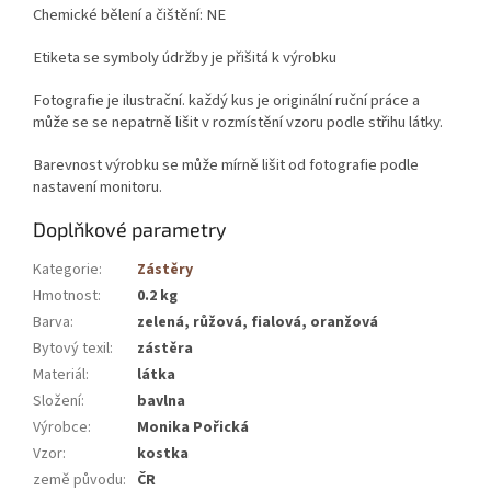
Chemické bělení a čištění: NE
Etiketa se symboly údržby je přišitá k výrobku
Fotografie je ilustrační. každý kus je originální ruční práce a
může se se nepatrně lišit v rozmístění vzoru podle střihu látky.
Barevnost výrobku se může mírně lišit od fotografie podle
nastavení monitoru.
Doplňkové parametry
Kategorie
:
Zástěry
Hmotnost
:
0.2 kg
Barva
:
zelená, růžová, fialová, oranžová
Bytový texil
:
zástěra
Materiál
:
látka
Složení
:
bavlna
Výrobce
:
Monika Pořická
Vzor
:
kostka
země původu
:
ČR