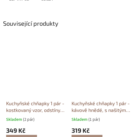
Související produkty
Kuchyňské chňapky 1 pár -
Kuchyňské chňapky 1 pár -
kostkovaný vzor, odstíny
kávově hnědé, s našitým
oranžové a hnědé, s
čtyřlístkem
Skladem
(2 pár)
Skladem
(1 pár)
aplikací ptáčka
349 Kč
319 Kč