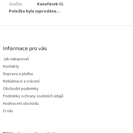
Značka
:
Kanafásek-CL
Položka byla vyprodána…
Z
á
p
a
Informace pro vás
t
Jak nakupovat
í
Kontakty
Doprava a platba
Reklamace a vrácení
Obchodní podmínky
Podmínky ochrany osobních údajů
Hodnocení obchodu
O nás