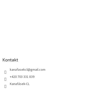
Kontakt
kanafasekcl
@
gmail.com
+420 703 331 839
Kanafásek-CL