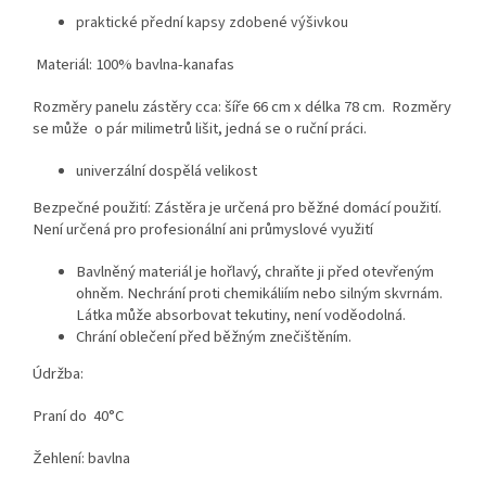
praktické přední kapsy zdobené výšivkou
Materiál: 100% bavlna-kanafas
Rozměry panelu zástěry cca: šíře 66 cm x délka 78 cm. Rozměry
se může o pár milimetrů lišit, jedná se o ruční práci.
univerzální dospělá velikost
Bezpečné použití: Zástěra je určená pro běžné domácí použití.
Není určená pro profesionální ani průmyslové využití
Bavlněný materiál je hořlavý, chraňte ji před otevřeným
ohněm. Nechrání proti chemikáliím nebo silným skvrnám.
Látka může absorbovat tekutiny, není voděodolná.
Chrání oblečení před běžným znečištěním.
Údržba:
Praní do 40°C
Žehlení: bavlna