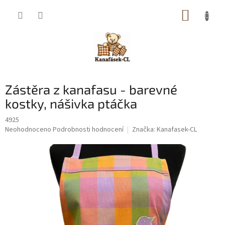
Přejít
NÁKUP
na
obsah
KOŠÍK
Zástěra z kanafasu - barevné
kostky, nášivka ptáčka
4925
Průměrné
Neohodnoceno
Podrobnosti hodnocení
Značka:
Kanafasek-CL
hodnocení
produktu
je
0,0
z
5
hvězdiček.