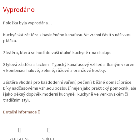
Měrná
Vyprodáno
cena:
Položka byla vyprodána…
Kuchyňská zástěra z bavlněného kanafasu. Ve vrchní části s nášivkou
ptáčka.
Zástěra, která se hodí do vaší útulné kuchyně i na chalupu
Stylová zástěra s laclem . Typický kanafasový vzhled s tkaným vzorem
v kombinaci fialové, zelené, růžové a oranžové kostky.
Zástěra vhodná pro každodenní vaření, pečení i běžné domácí práce.
Díky nadčasovému vzhledu poslouží nejen jako praktický pomocník, ale
i jako pěkný doplněk moderní kuchyně i kuchyně ve venkovském či
tradičním stylu.
Detailní informace
ZEPTAT SE
SDÍLET