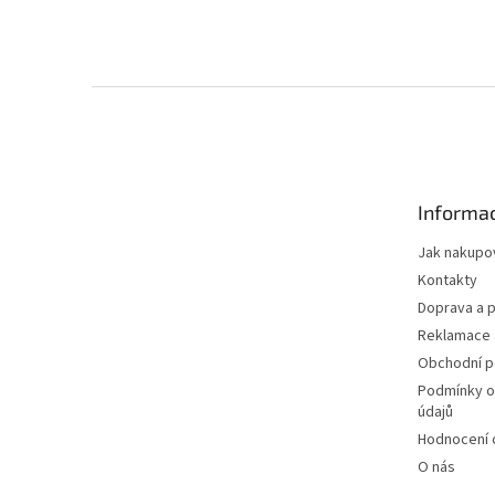
Z
á
p
a
t
Informac
í
Jak nakupo
Kontakty
Doprava a p
Reklamace 
Obchodní 
Podmínky o
údajů
Hodnocení
O nás