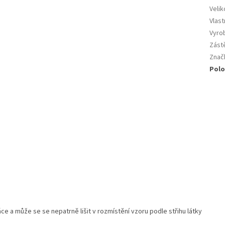
Velik
Vlast
Vyro
Zást
Znač
Polo
práce a může se se nepatrně lišit v rozmístění vzoru podle střihu látky