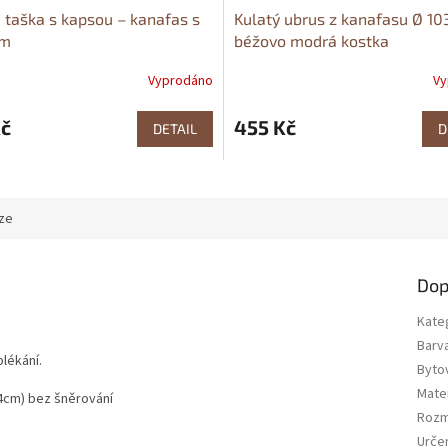
á taška s kapsou – kanafas s
Kulatý ubrus z kanafasu Ø 10
em
béžovo modrá kostka
Vyprodáno
Vy
Kč
455 Kč
DETAIL
D
ze
Dop
Kate
Barv
blékání.
Bytov
Mater
34cm) bez šněrování
Rozm
Urče