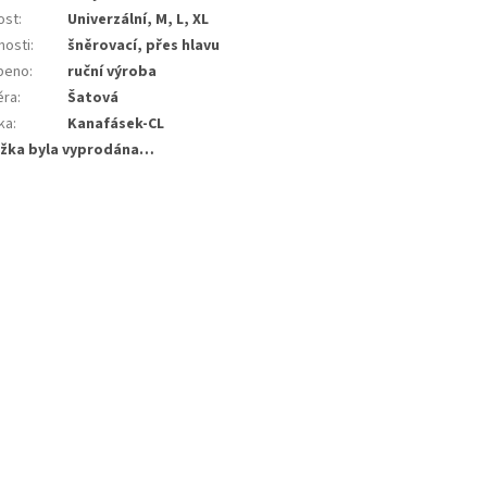
ost
:
Univerzální, M, L, XL
nosti
:
šněrovací, přes hlavu
beno
:
ruční výroba
ěra
:
Šatová
ka
:
Kanafásek-CL
žka byla vyprodána…