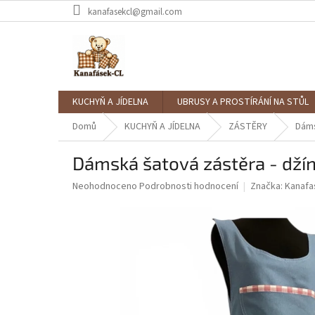
Přejít
kanafasekcl@gmail.com
na
obsah
KUCHYŇ A JÍDELNA
UBRUSY A PROSTÍRÁNÍ NA STŮL
Domů
KUCHYŇ A JÍDELNA
ZÁSTĚRY
Dáms
Dámská šatová zástěra - dží
Průměrné
Neohodnoceno
Podrobnosti hodnocení
Značka:
Kanafa
hodnocení
produktu
je
0,0
z
5
hvězdiček.