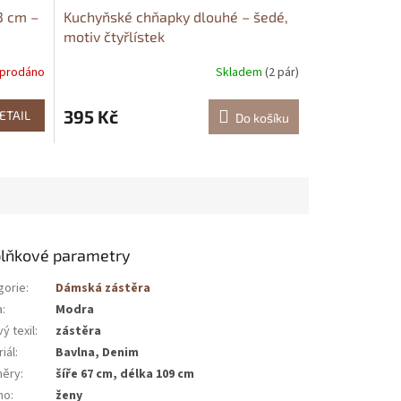
3 cm –
Kuchyňské chňapky dlouhé – šedé,
motiv čtyřlístek
prodáno
Skladem
(2 pár)
395 Kč
ETAIL
Do košíku
lňkové parametry
gorie
:
Dámská zástěra
a
:
Modra
ý texil
:
zástěra
iál
:
Bavlna, Denim
ěry
:
šíře 67 cm, délka 109 cm
no
:
ženy