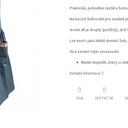
Praktická, pohodlná zástěra šatov
Na bocích šněrování pro snadné 
Vrchní díl je dvojitý (podšitý), dr
Lze nosit i jako lehké domácí šaty.
Více variant stylu zavazování.
Módní doplněk, který si obl
Detailní informace
TISK
ZEPTAT SE
S