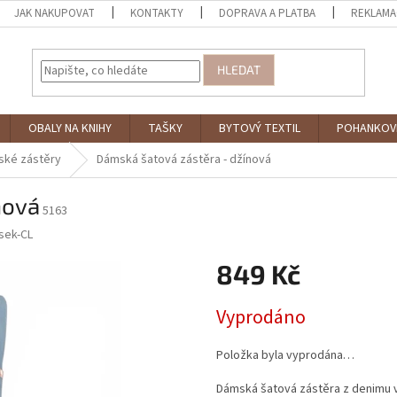
JAK NAKUPOVAT
KONTAKTY
DOPRAVA A PLATBA
REKLAMA
HLEDAT
OBALY NA KNIHY
TAŠKY
BYTOVÝ TEXTIL
POHANKOV
ké zástěry
Dámská šatová zástěra - džínová
nová
5163
sek-CL
849 Kč
Měrná
Vyprodáno
cena:
Položka byla vyprodána…
Dámská šatová zástěra z denimu v 