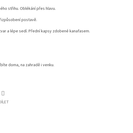
ého střihu. Oblékání přes hlavu.
přizpůsobení postavě.
ží tvar a lépe sedí. Přední kapsy zdobené kanafasem.
íbíte doma, na zahradě i venku.
DÍLET