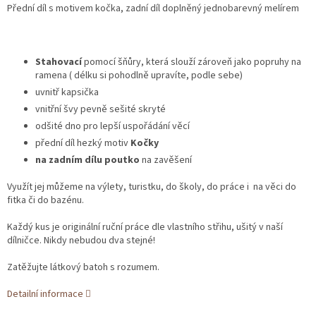
Přední díl s motivem kočka, zadní díl doplněný jednobarevný melírem
Stahovací
pomocí šňůry, která slouží zároveň jako popruhy na
ramena ( délku si pohodlně upravíte, podle sebe)
uvnitř kapsička
vnitřní švy pevně sešité skryté
odšité dno pro lepší uspořádání věcí
přední díl hezký motiv
Kočky
na zadním dílu poutko
na zavěšení
Využít jej můžeme na výlety, turistku, do školy, do práce i na věci do
fitka či do bazénu.
Každý kus je originální ruční práce dle vlastního střihu, ušitý v naší
dílničce. Nikdy nebudou dva stejné!
Zatěžujte látkový batoh s rozumem.
Detailní informace