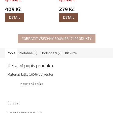
Vyprodáno
Vyprodáno
409 Kč
279 Kč
DETAIL
DETAIL
ZOBRAZIT VŠECHNY SOUVISEJÍCÍ PRODUKTY
Popis
Podobné (8)
Hodnocení (2)
Diskuze
Detailní popis produktu
Materiál: látka 100% polyester
bavlněná šňůra
Údržba:
Praní: šetrné praní 30°C