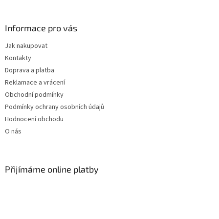
á
p
a
Informace pro vás
t
Jak nakupovat
í
Kontakty
Doprava a platba
Reklamace a vrácení
Obchodní podmínky
Podmínky ochrany osobních údajů
Hodnocení obchodu
O nás
Přijímáme online platby