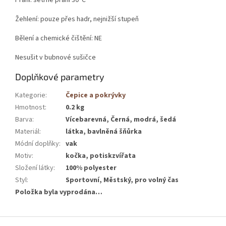
Žehlení: pouze přes hadr, nejnižší stupeň
Bělení a chemické čištění: NE
Nesušit v bubnové sušičce
Doplňkové parametry
Kategorie
:
Čepice a pokrývky
Hmotnost
:
0.2 kg
Barva
:
Vícebarevná, Černá, modrá, šedá
Materiál
:
látka, bavlněná šňůrka
Módní doplňky
:
vak
Motiv
:
kočka, potiskzvířata
Složení látky
:
100% polyester
Styl
:
Sportovní, Městský, pro volný čas
Položka byla vyprodána…
Z