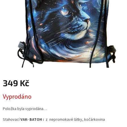
349 Kč
Měrná
Vyprodáno
cena:
Položka byla vyprodána…
Stahovací
VAK- BATOH :
z nepromokavé látky, kočárkovina