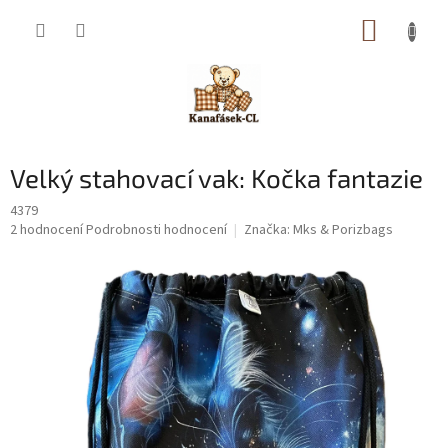
Přejít
NÁKUP
na
obsah
KOŠÍK
Velký stahovací vak: Kočka fantazie
4379
Průměrné
2 hodnocení
Podrobnosti hodnocení
Značka:
Mks & Porizbags
hodnocení
produktu
je
5,0
z
5
hvězdiček.