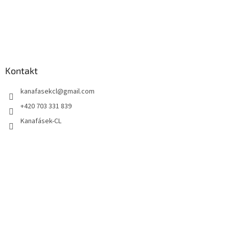
Kontakt
kanafasekcl
@
gmail.com
+420 703 331 839
Kanafásek-CL