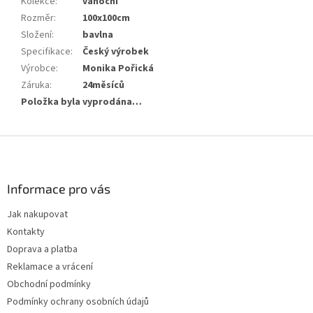
Kolekce
:
vánoční
Rozměr
:
100x100cm
Složení
:
bavlna
Specifikace
:
Český výrobek
Výrobce
:
Monika Pořická
Záruka
:
24měsíců
Položka byla vyprodána…
Z
á
p
a
Informace pro vás
t
Jak nakupovat
í
Kontakty
Doprava a platba
Reklamace a vrácení
Obchodní podmínky
Podmínky ochrany osobních údajů