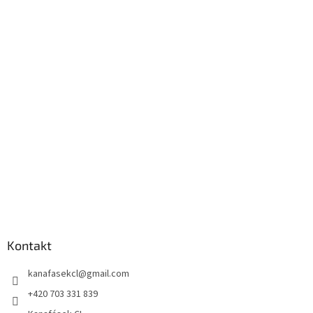
Kontakt
kanafasekcl
@
gmail.com
+420 703 331 839