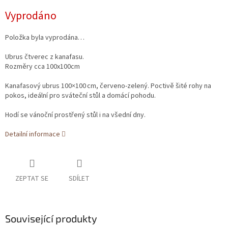
Měrná
Vyprodáno
cena:
Položka byla vyprodána…
Ubrus čtverec z kanafasu.
Rozměry cca 100x100cm
Kanafasový ubrus 100×100 cm, červeno-zelený. Poctivě šité rohy na
pokos, ideální pro sváteční stůl a domácí pohodu.
Hodí se vánoční prostřený stůl i na všední dny.
Detailní informace
ZEPTAT SE
SDÍLET
Související produkty