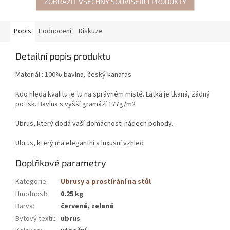
ZOBRAZIT VŠECHNY SOUVISEJÍCÍ PRODUKTY
Popis
Hodnocení
Diskuze
Detailní popis produktu
Materiál : 100% bavlna, český kanafas
Kdo hledá kvalitu je tu na správném místě. Látka je tkaná, žádný
potisk. Bavlna s vyšší gramáží 177g/m2
Ubrus, který dodá vaší domácnosti nádech pohody.
Ubrus, který má elegantní a luxusní vzhled
Doplňkové parametry
Kategorie
:
Ubrusy a prostírání na stůl
Hmotnost
:
0.25 kg
Barva
:
červená, zelaná
Bytový textil
:
ubrus