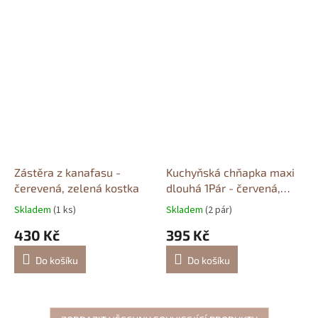
Zástěra z kanafasu -
Kuchyňská chňapka maxi
čerevená, zelená kostka
dlouhá 1Pár - červená,
zelená kostka
Skladem
(1 ks)
Skladem
(2 pár)
430 Kč
395 Kč
Do košíku
Do košíku