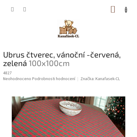
Přejít
NÁKUP
na
obsah
KOŠÍK
Ubrus čtverec, vánoční -červená,
zelená
100x100cm
4827
Průměrné
Neohodnoceno
Podrobnosti hodnocení
Značka:
Kanafasek-CL
hodnocení
produktu
je
0,0
z
5
hvězdiček.