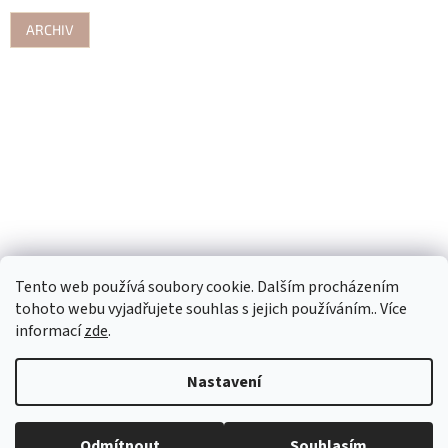
ARCHIV
Tento web používá soubory cookie. Dalším procházením
tohoto webu vyjadřujete souhlas s jejich používáním.. Více
informací
zde
.
Nastavení
Vytvořil Shoptet
Odmítnout
Souhlasím
Copyright 2026
Kanafásek-CL
. Všechna práva vyhrazena.