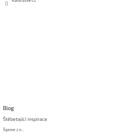
Kanafásek-CL
Blog
Štěbetající inspirace
Šijeme z n...