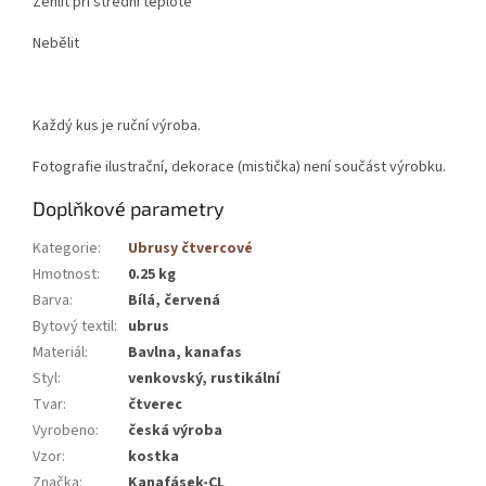
Žehlit při střední teplotě
Nebělit
Každý kus je ruční výroba.
Fotografie ilustrační, dekorace (mistička) není součást výrobku.
Doplňkové parametry
Kategorie
:
Ubrusy čtvercové
Hmotnost
:
0.25 kg
Barva
:
Bílá, červená
Bytový textil
:
ubrus
Materiál
:
Bavlna, kanafas
Styl
:
venkovský, rustikální
Tvar
:
čtverec
Vyrobeno
:
česká výroba
Vzor
:
kostka
Značka
:
Kanafásek-CL