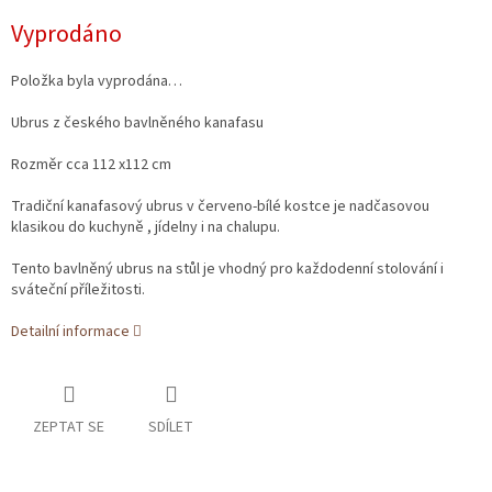
Měrná
Vyprodáno
cena:
Položka byla vyprodána…
Ubrus z českého bavlněného kanafasu
Rozměr cca 112 x112 cm
Tradiční kanafasový ubrus v červeno-bílé kostce je nadčasovou
klasikou do kuchyně , jídelny i na chalupu.
Tento bavlněný ubrus na stůl je vhodný pro každodenní stolování i
sváteční příležitosti.
Detailní informace
ZEPTAT SE
SDÍLET