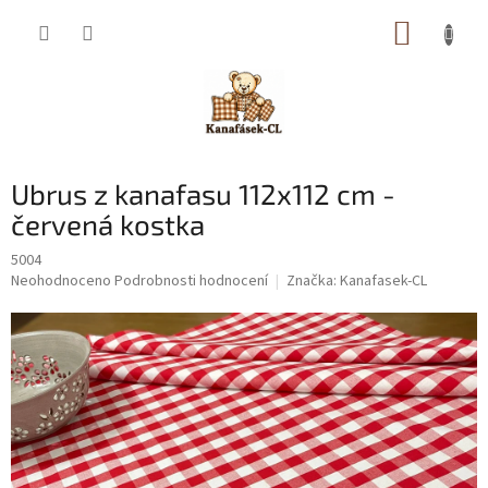
Přejít
NÁKUP
na
obsah
KOŠÍK
Ubrus z kanafasu 112x112 cm -
červená kostka
5004
Průměrné
Neohodnoceno
Podrobnosti hodnocení
Značka:
Kanafasek-CL
hodnocení
produktu
je
0,0
z
5
hvězdiček.