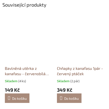
Související produkty
Bavlněná utěrka z
Chňapky z kanafasu 1pár -
kanafasu - červenobílá
červený ptáček
kostka
Skladem
(4 ks)
Skladem
(2 pár)
149 Kč
349 Kč
Do košíku
Do košíku