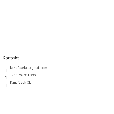
Kontakt
kanafasekcl
@
gmail.com
+420 703 331 839
Kanafásek-CL