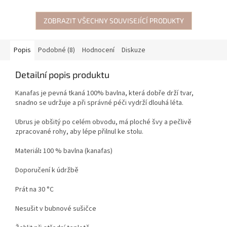
ZOBRAZIT VŠECHNY SOUVISEJÍCÍ PRODUKTY
Popis
Podobné (8)
Hodnocení
Diskuze
Detailní popis produktu
Kanafas je pevná tkaná 100% bavlna, která dobře drží tvar,
snadno se udržuje a při správné péči vydrží dlouhá léta.
Ubrus je obšitý po celém obvodu, má ploché švy a pečlivě
zpracované rohy, aby lépe přilnul ke stolu.
Materiál
:
100 % bavlna (kanafas)
Doporučení k údržbě
Prát na 30 °C
Nesušit v bubnové sušičce