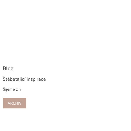
Blog
Štěbetající inspirace
Šijeme z n...
ARCHIV