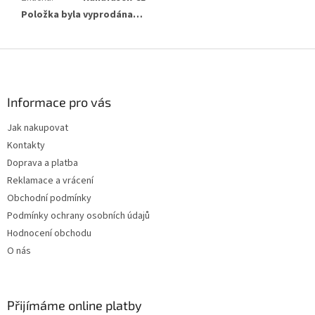
Položka byla vyprodána…
Z
á
p
a
Informace pro vás
t
Jak nakupovat
í
Kontakty
Doprava a platba
Reklamace a vrácení
Obchodní podmínky
Podmínky ochrany osobních údajů
Hodnocení obchodu
O nás
Přijímáme online platby