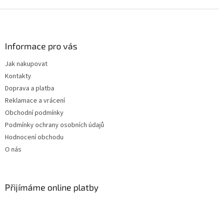
Z
á
p
a
Informace pro vás
t
Jak nakupovat
í
Kontakty
Doprava a platba
Reklamace a vrácení
Obchodní podmínky
Podmínky ochrany osobních údajů
Hodnocení obchodu
O nás
Přijímáme online platby