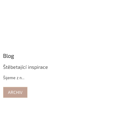
Blog
Štěbetající inspirace
Šijeme z n...
ARCHIV