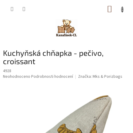
Přejít
NÁKUP
na
obsah
KOŠÍK
Kuchyňská chňapka - pečivo,
croissant
4928
Průměrné
Neohodnoceno
Podrobnosti hodnocení
Značka:
Mks & Porizbags
hodnocení
produktu
je
0,0
z
5
hvězdiček.