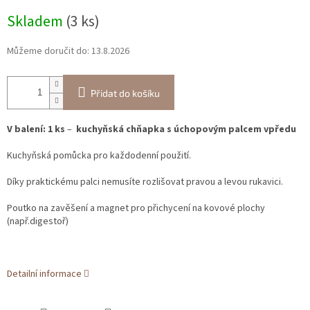
Měrná
Skladem
(3 ks)
cena:
Můžeme doručit do:
13.8.2026
Přidat do košíku
V balení: 1 ks
–
kuchyňská chňapka s úchopovým palcem vpředu
Kuchyňská pomůcka pro každodenní použití.
Díky praktickému palci nemusíte rozlišovat pravou a levou rukavici.
Poutko na zavěšení a magnet pro přichycení na kovové plochy
(např.digestoř)
Detailní informace