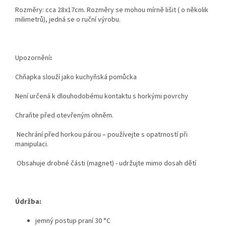
Rozměry: cca 28x17cm. Rozměry se mohou mírně lišit ( o několik
milimetrů), jedná se o ruční výrobu.
Upozornění
:
Chňapka slouží jako kuchyňská pomůcka
Není určená k dlouhodobému kontaktu s horkými povrchy
Chraňte před otevřeným ohněm.
Nechrání před horkou párou – používejte s opatrností při
manipulaci.
Obsahuje drobné části (magnet) - udržujte mimo dosah dětí
Údržba:
jemný postup praní 30 °C