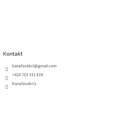
Kontakt
kanafasekcl
@
gmail.com
+420 703 331 839
Kanafásek-CL