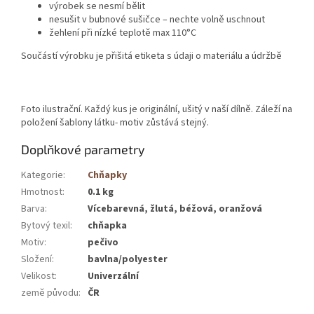
výrobek se nesmí bělit
nesušit v bubnové sušičce – nechte volně uschnout
žehlení při nízké teplotě max 110°C
Součástí výrobku je přišitá etiketa s údaji o materiálu a údržbě
Foto ilustrační. Každý kus je originální, ušitý v naší dílně. Záleží na
položení šablony látku- motiv zůstává stejný.
Doplňkové parametry
Kategorie
:
Chňapky
Hmotnost
:
0.1 kg
Barva
:
Vícebarevná, žlutá, béžová, oranžová
Bytový texil
:
chňapka
Motiv
:
pečivo
Složení
:
bavlna/polyester
Velikost
:
Univerzální
země původu
:
ČR