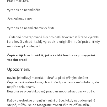
Praní: max 40°C
Výrobek se nesmí bělit
Žehlení max 110°C
Výrobek se nesmí chemicky čisti
Důkladně proštepované švy pro delší trvanlivost šitého výrobku
i pro hezčí vzhled- každý výrobek je originální - ruční práce. Nikdy
nebudou úplně stejné !
Čepice šiji trochu větší, jako každá bavlna se po vyprání
trochu srazí!
Upozornění:
Bavlna je hořlavý materiál – chraňte před přímým ohněm!
Čepice není voděodolná, chrání před prachem a nečistotami, ale
ne před tekutinami.
Nejedná se o certifikovaný pracovní nebo zdravotnický oděv.
Každý výrobek je originální - ruční práce. Nikdy nebudou úplně
stejné, můžou se od fotografie trochu lišit, záleží na střihu,