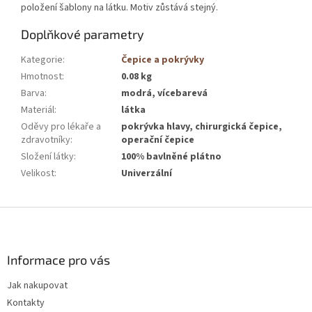
položení šablony na látku. Motiv zůstává stejný.
Doplňkové parametry
Kategorie
:
Čepice a pokrývky
Hmotnost
:
0.08 kg
Barva
:
modrá, vícebarevá
Materiál
:
látka
Oděvy pro lékaře a
pokrývka hlavy, chirurgická čepice,
zdravotníky
:
operační čepice
Složení látky
:
100% bavlněné plátno
Velikost
:
Univerzální
Z
á
p
a
Informace pro vás
t
Jak nakupovat
í
Kontakty