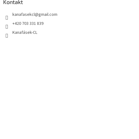
Kontakt
kanafasekcl
@
gmail.com
+420 703 331 839
Kanafásek-CL