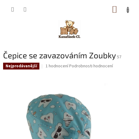
Přejít
NÁKUP
na
obsah
KOŠÍK
Čepice se zavazováním Zoubky
57
Průměrné
1 hodnocení
Podrobnosti hodnocení
Nejprodávanější
hodnocení
produktu
je
5,0
z
5
hvězdiček.