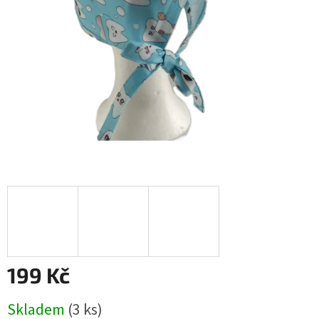
199 Kč
Měrná
Skladem
(3 ks)
cena: