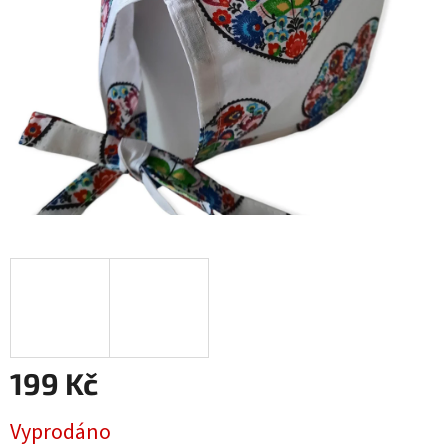
199 Kč
Měrná
Vyprodáno
cena: