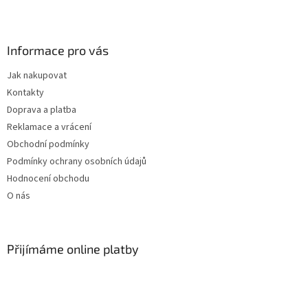
Z
á
p
a
Informace pro vás
t
Jak nakupovat
í
Kontakty
Doprava a platba
Reklamace a vrácení
Obchodní podmínky
Podmínky ochrany osobních údajů
Hodnocení obchodu
O nás
Přijímáme online platby