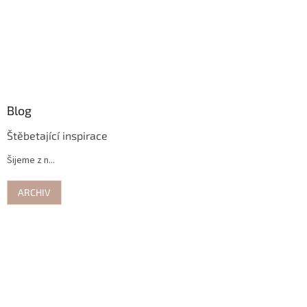
Blog
Štěbetající inspirace
Šijeme z n...
ARCHIV