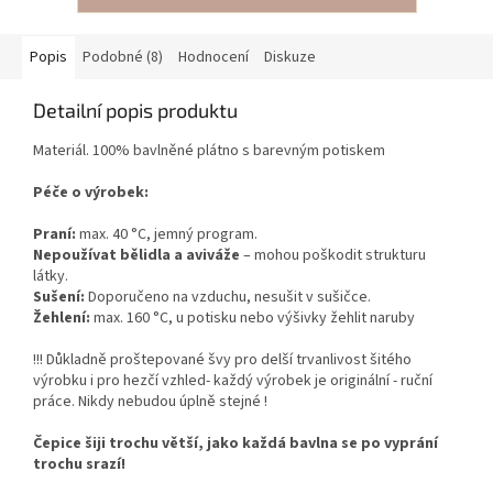
Popis
Podobné (8)
Hodnocení
Diskuze
Detailní popis produktu
Materiál. 100% bavlněné plátno s barevným potiskem
Péče o výrobek:
Praní:
max. 40 °C, jemný program.
Nepoužívat bělidla a aviváže
– mohou poškodit strukturu
látky.
Sušení:
Doporučeno na vzduchu, nesušit v sušičce.
Žehlení:
max. 160 °C, u potisku nebo výšivky žehlit naruby
!!! Důkladně proštepované švy pro delší trvanlivost šitého
výrobku i pro hezčí vzhled- každý výrobek je originální - ruční
práce. Nikdy nebudou úplně stejné !
Čepice šiji trochu větší, jako každá bavlna se po vyprání
trochu srazí!