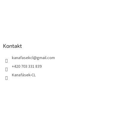
Kontakt
kanafasekcl
@
gmail.com
+420 703 331 839
Kanafásek-CL