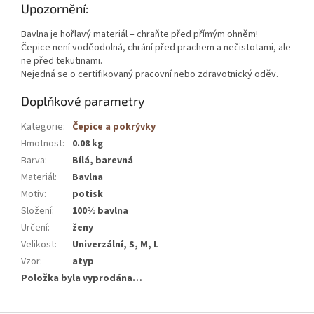
Upozornění:
Bavlna je hořlavý materiál – chraňte před přímým ohněm!
Čepice není voděodolná, chrání před prachem a nečistotami, ale
ne před tekutinami.
Nejedná se o certifikovaný pracovní nebo zdravotnický oděv.
Doplňkové parametry
Kategorie
:
Čepice a pokrývky
Hmotnost
:
0.08 kg
Barva
:
Bílá, barevná
Materiál
:
Bavlna
Motiv
:
potisk
Složení
:
100% bavlna
Určení
:
ženy
Velikost
:
Univerzální, S, M, L
Vzor
:
atyp
Položka byla vyprodána…