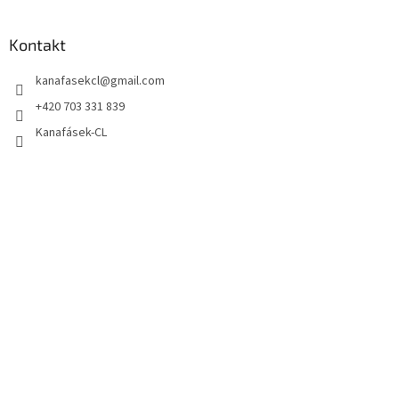
Kontakt
kanafasekcl
@
gmail.com
+420 703 331 839
Kanafásek-CL