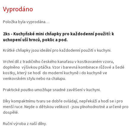
Měrná
Vyprodáno
cena:
Položka byla vyprodána…
2ks - Kuchyňské mini chňapky pro každodenní použití: k
uchopení uší hrnců, poklic a pod.
Krátké chňapky jsou ideální pro každodenní použití v kuchyni.
Vrchní díl z tradičního českého kanafasu v kostkovaném vzoru,
doplněno výšivkou ptáčka. Vzor i barevná kombinace růžové a šedé
kostky, který se hodí do moderní kuchyně i do kuchyně ve
venkovském stylu nebo na chalupu.
Praktické poutko umožňuje snadné zavěšení v kuchyni.
Díky kompaktnímu tvaru se dobře ovládají, nepřekáží a hodí se i pro
menší ruce. Nejde o dětskou velikost - jsou plnohodnotné a určené pro
dospělé.
Ruční výroba z naší dílny.