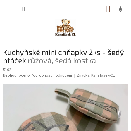
Přejít
NÁKUP
na
obsah
KOŠÍK
Kuchyňské mini chňapky 2ks - šedý
ptáček
růžová, šedá kostka
5102
Průměrné
Neohodnoceno
Podrobnosti hodnocení
Značka:
Kanafasek-CL
hodnocení
produktu
je
0,0
z
5
hvězdiček.