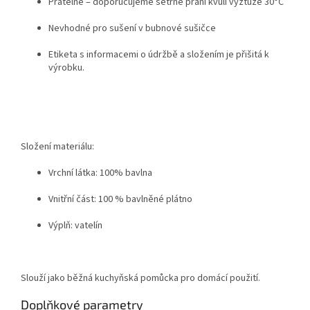
Pratelné – doporučujeme šetrné praní kvůli výztuze 30°C
Nevhodné pro sušení v bubnové sušičce
Etiketa s informacemi o údržbě a složením je přišitá k
výrobku.
Složení materiálu:
Vrchní látka: 100% bavlna
Vnitřní část: 100 % bavlněné plátno
Výplň: vatelín
Slouží jako běžná kuchyňská pomůcka pro domácí použití.
Doplňkové parametry