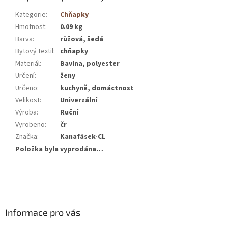
Kategorie
:
Chňapky
Hmotnost
:
0.09 kg
Barva
:
růžová, šedá
Bytový textil
:
chňapky
Materiál
:
Bavlna, polyester
Určení
:
ženy
Určeno
:
kuchyně, domáctnost
Velikost
:
Univerzální
Výroba
:
Ruční
Vyrobeno
:
čr
Značka
:
Kanafásek-CL
Položka byla vyprodána…
Z
á
p
a
Informace pro vás
t