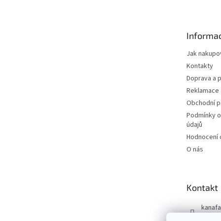
p
a
t
Informac
í
Jak nakupo
Kontakty
Doprava a p
Reklamace 
Obchodní 
Podmínky o
údajů
Hodnocení
O nás
Kontakt
kanafa