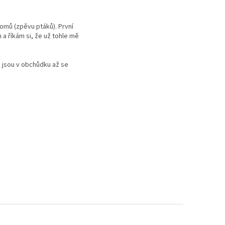
romů (zpěvu ptáků). První
a říkám si, že už tohle mě
ť jsou v obchůdku až se