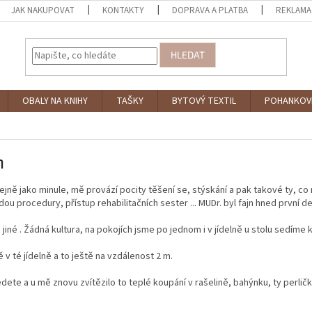
JAK NAKUPOVAT
KONTAKTY
DOPRAVA A PLATBA
REKLAMA
HLEDAT
OBALY NA KNIHY
TAŠKY
BYTOVÝ TEXTIL
POHANKOV
h
ejně jako minule, mě provází pocity těšení se, stýskání a pak takové ty, co
dou procedury, přístup rehabilitačních sester ... MUDr. byl fajn hned první den
 jiné . Žádná kultura, na pokojích jsme po jednom i v jídelně u stolu sedíme
ě v té jídelně a to ještě na vzdálenost 2 m.
ete a u mě znovu zvítězilo to teplé koupání v rašelině, bahýnku, ty perli