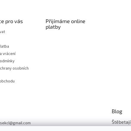
e pro vás
Přijímáme online
platby
vat
latba
a vrácení
podmínky
chrany osobních
 obchodu
Blog
Štěbetají
sekcl
@
gmail.com