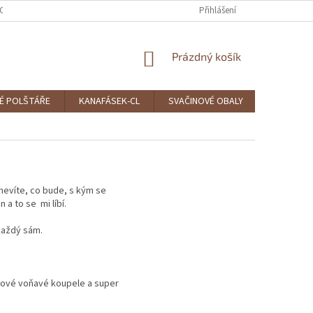
CE A VRÁCENÍ
OBCHODNÍ PODMÍNKY
PODMÍNKY OCHRANY OSOBNÍC
Přihlášení
NÁKUPNÍ
Prázdný košík
KOŠÍK
É POLŠTÁŘE
KANAFÁSEK-CL
SVAČINOVÉ OBALY
ČEPICE A
 nevíte, co bude, s kým se
 a to se mi líbí.
 každý sám.
čkové voňavé koupele a super