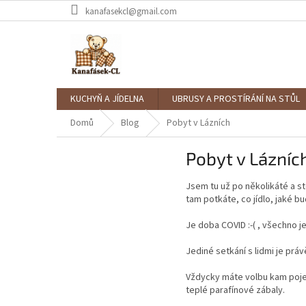
Přejít
kanafasekcl@gmail.com
na
obsah
KUCHYŇ A JÍDELNA
UBRUSY A PROSTÍRÁNÍ NA STŮL
Domů
Blog
Pobyt v Lázních
Pobyt v Lázníc
Jsem tu už po několikáté a st
tam potkáte, co jídlo, jaké bu
Je doba COVID :-( , všechno je
Jediné setkání s lidmi je práv
Vždycky máte volbu kam pojed
teplé parafínové zábaly.