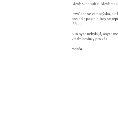
Lázně Kundratice , lázně mezi
První den se vám stýská, ale 
pohled z postele, kdy se tep
léčí ....
A to bych nebyla já, abych me
vrátím novinky pro vás
Monča
Z
á