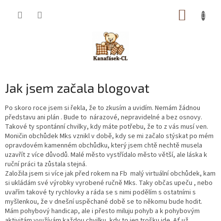
Přejít
NÁKUP
na
obsah
KOŠÍK
Jak jsem začala blogovat
Po skoro roce jsem si řekla, že to zkusím a uvidím. Nemám žádnou
představu ani plán . Bude to nárazové, nepravidelné a bez osnovy.
Takové ty spontánní chvilky, kdy máte potřebu, že to z vás musí ven.
Moničin obchůdek Mks vznikl v době, kdy se mi začalo stýskat po mém
opravdovém kamenném obchůdku, který jsem chtě nechtě musela
uzavřít z více důvodů. Malé město vystřídalo město větší, ale láska k
ruční práci ta zůstala stejná.
Založila jsem si více jak před rokem na Fb malý virtuální obchůdek, kam
si ukládám své výrobky vyrobené ručně Mks. Taky občas upeču , nebo
uvařím takové ty rychlovky a ráda se s nimi podělím s ostatními s
myšlenkou, že v dnešní uspěchané době se to někomu bude hodit.
Mám pohybový handicap, ale i přesto miluju pohyb a k pohybovým
aktivitám využívám každou chvilku, kdy to jen trošku jde .Ať už