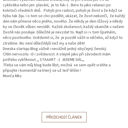
cyklistika nebo jen plavání, je to fuk:-) . Beru to jako relaxaci po
kolotoči všedních dnů.. Pohyb pro radost, pohyb je život a že když se
hýbu tak žiju. I o tom se chci podělit, ukázat, že život nekončí, že každý
den nám přinese něco jiného, nového. Že někdy je den růžový a někdy
by se člověk vůbec neviděl. Každá zkušenost, každý okamžik v našem
životě nás posiluje. Důležité je nevzdat to. Najít si i v tom špatném,
něco pozitivního. Uvědomit si, že je pozdě vážit si něčeho, až když to
ztratíme
Nic není důležitější než my a naše děti!
.
Dneska startuju Blog vážně i nevážně jedný obyčejný ženský.
Cítím nervozitu :-D i zvědavost. A stejně jako při závodech mám
potřebu vykřiknout ,, STAAART :-) JEDEME DÁL,,
Třeba se vám můj blog bude líbit, možná se sem opět vrátíte a
připojíte i komentář na který se už teď těším !
Monča Mks
PŘEDCHOZÍ ČLÁNEK