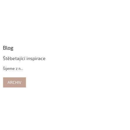
Blog
Štěbetající inspirace
Šijeme z n...
ARCHIV