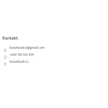
Kontakt
kanafasekcl
@
gmail.com
+420 703 331 839
Kanafásek-CL