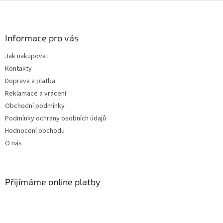
Z
á
p
a
Informace pro vás
t
Jak nakupovat
í
Kontakty
Doprava a platba
Reklamace a vrácení
Obchodní podmínky
Podmínky ochrany osobních údajů
Hodnocení obchodu
O nás
Přijímáme online platby