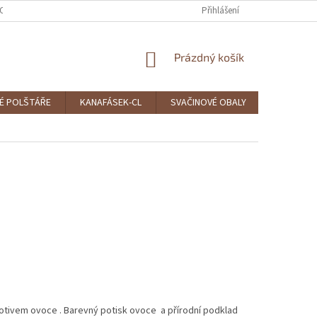
CE A VRÁCENÍ
OBCHODNÍ PODMÍNKY
PODMÍNKY OCHRANY OSOBNÍC
Přihlášení
NÁKUPNÍ
Prázdný košík
KOŠÍK
É POLŠTÁŘE
KANAFÁSEK-CL
SVAČINOVÉ OBALY
ČEPICE A
otivem ovoce . Barevný potisk ovoce a přírodní podklad