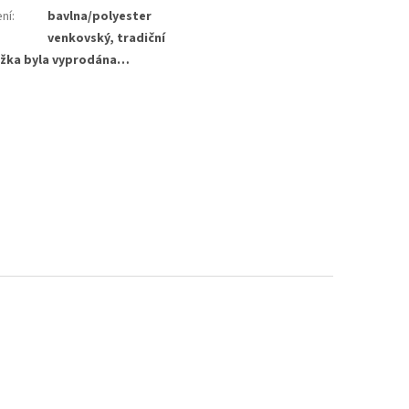
ení
:
bavlna/polyester
venkovský, tradiční
žka byla vyprodána…