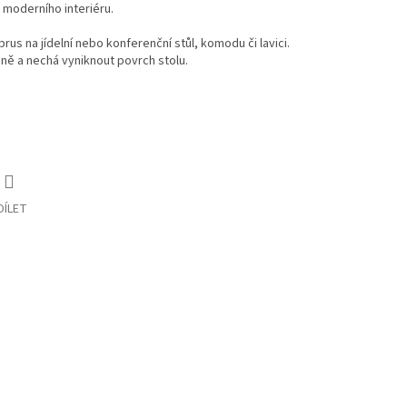
 moderního interiéru.
us na jídelní nebo konferenční stůl, komodu či lavici.
ě a nechá vyniknout povrch stolu.
DÍLET