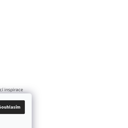
cí inspirace
.
Souhlasím