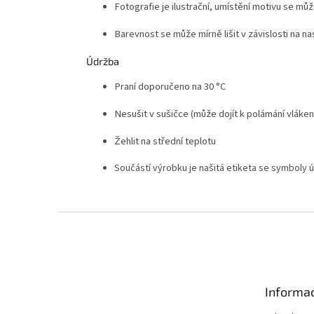
Fotografie je ilustrační, umístění motivu se může
Barevnost se může mírně lišit v závislosti na n
Údržba
Praní doporučeno na 30 °C
Nesušit v sušičce (může dojít k polámání vláken
Žehlit na střední teplotu
Součástí výrobku je našitá etiketa se symboly 
Z
á
p
a
t
Informac
í