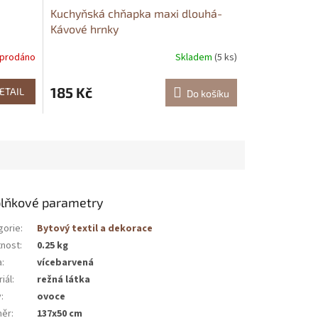
Kuchyňská chňapka maxi dlouhá-
Kávové hrnky
prodáno
Skladem
(5 ks)
185 Kč
ETAIL
Do košíku
lňkové parametry
gorie
:
Bytový textil a dekorace
nost
:
0.25 kg
a
:
vícebarvená
iál
:
režná látka
v
:
ovoce
měr
:
137x50 cm