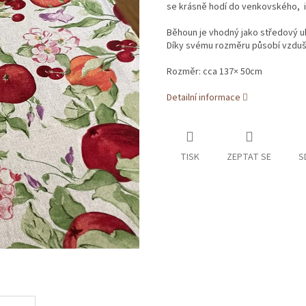
se krásně hodí do venkovského, i
Běhoun je vhodný jako středový ubr
Díky svému rozměru působí vzdušn
Rozměr:
cca 137× 50cm
Detailní informace
TISK
ZEPTAT SE
S