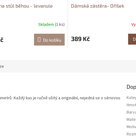
na stůl běhou - levanule
Dámská zástěra- Oříšek
Skladem
(1 ks)
Vy
389 Kč
Kč
D
Do košíku
ze
Dop
limetrů.
Každý kus je ručně ušitý a originální, nejedná se o sériovou
Kate
Hmot
Barv
Mater
Moti
Roz