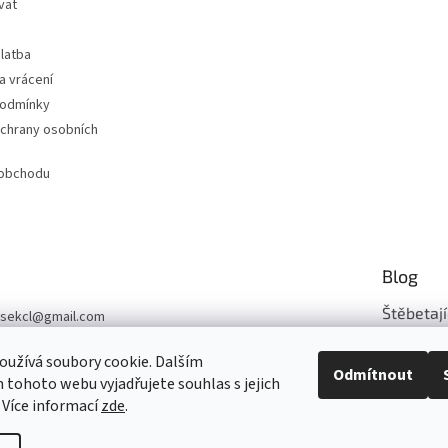
vat
latba
a vrácení
podmínky
chrany osobních
 obchodu
Blog
Štěbetají
sekcl
@
gmail.com
03 331 839
Šijeme z n..
užívá soubory cookie. Dalším
Odmítnout
sek-CL
tohoto webu vyjadřujete souhlas s jejich
ARCHIV
 Více informací
zde
.