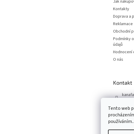
Jak nakupo
Kontakty
Doprava a p
Reklamace 
Obchodní 
Podmínky o
údajů
Hodnocení
O nás
Kontakt
kanafa
+420 7
Tento web po
Kanafá
procházením 
používáním..