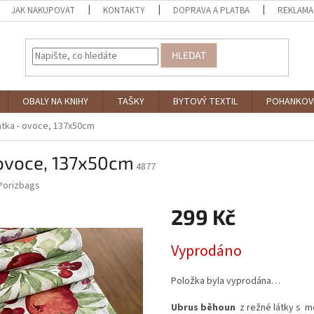
JAK NAKUPOVAT
KONTAKTY
DOPRAVA A PLATBA
REKLAMA
HLEDAT
OBALY NA KNIHY
TAŠKY
BYTOVÝ TEXTIL
POHANKOV
átka - ovoce, 137x50cm
 ovoce, 137x50cm
4877
Porizbags
299 Kč
Měrná
Vyprodáno
cena:
Položka byla vyprodána…
Ubrus běhoun
z režné látky s m