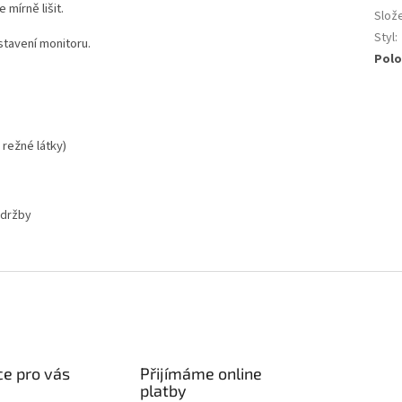
 mírně lišit.
Slož
Styl
:
astavení monitoru.
Polo
 režné látky)
údržby
e pro vás
Přijímáme online
platby