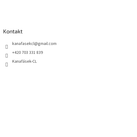
Kontakt
kanafasekcl
@
gmail.com
+420 703 331 839
Kanafásek-CL