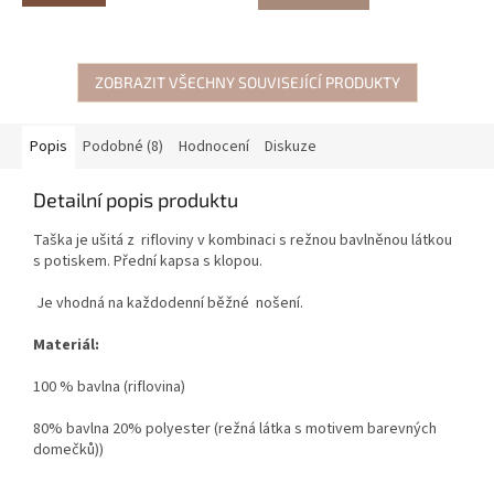
ZOBRAZIT VŠECHNY SOUVISEJÍCÍ PRODUKTY
Popis
Podobné (8)
Hodnocení
Diskuze
Detailní popis produktu
Taška je ušitá z rifloviny v kombinaci s režnou bavlněnou látkou
s potiskem. Přední kapsa s klopou.
Je vhodná na každodenní běžné nošení.
Materiál:
100 % bavlna (riflovina)
80% bavlna 20% polyester (režná látka s motivem barevných
domečků))