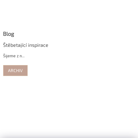
Blog
Štěbetající inspirace
Šijeme z n...
ARCHIV