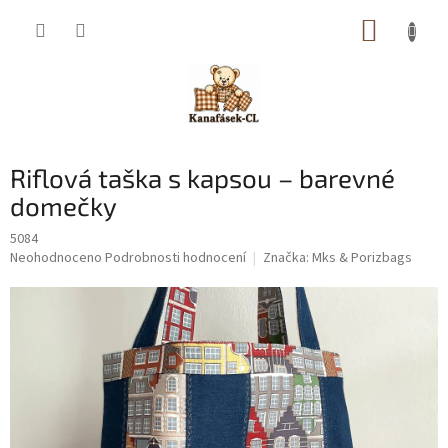
Přejít
NÁKUP
na
obsah
KOŠÍK
Riflová taška s kapsou – barevné
domečky
5084
Průměrné
Neohodnoceno
Podrobnosti hodnocení
Značka:
Mks & Porizbags
hodnocení
produktu
je
0,0
z
5
hvězdiček.