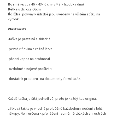
Rozměry:
cca 46 × 43× 6 cm (v × š × hloubka dna)
Délka uch:
cca 66cm
Údržba:
pokyny k údržbě jsou uvedeny na všitém štítku na
výrobku.
Vlastnosti
-taška je pratelná a skladná
-pevná riflovina a režná látka
-přední kapsa na drobnosti
-ozdobné strojové prošívání
-dostatek prostoru i na dokumenty formátu A4
Každá taška je šitá jednotlivě, proto je každý kus originál.
Látková taška je vhodná pro běžné každodenní nošení a lehčí
nákupy. Není určená k přenášení nadměrně těžkých ani ostrých