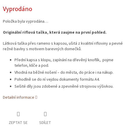
Měrná
Vyprodáno
cena:
Položka byla vyprodána…
Originální riflová taška, která zaujme na první pohled.
Látková taška přes rameno s kapsou, ušitá z kvalitní rifloviny a pevné
režné bavlny s motivem barevných domečků.
Přední kapsa s klopu, zapínání na dřevěný knoflík, pojme
telefon, klíče a pod.
Vhodná na běžné nošení – do města, do práce i na nákup.
Pohodlně se do ní vejdou dokumenty formátu A4.
Sešité díly jsou zdobené a zpevněné strojovou výšivkou.
Detailní informace
ZEPTAT SE
SDÍLET