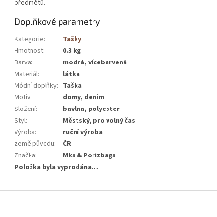
předmětů.
Doplňkové parametry
Kategorie
:
Tašky
Hmotnost
:
0.3 kg
Barva
:
modrá, vícebarvená
Materiál
:
látka
Módní doplňky
:
Taška
Motiv
:
domy, denim
Složení
:
bavlna, polyester
Styl
:
Městský, pro volný čas
Výroba
:
ruční výroba
země původu
:
ČR
Značka
:
Mks & Porizbags
Položka byla vyprodána…
Z
á
p