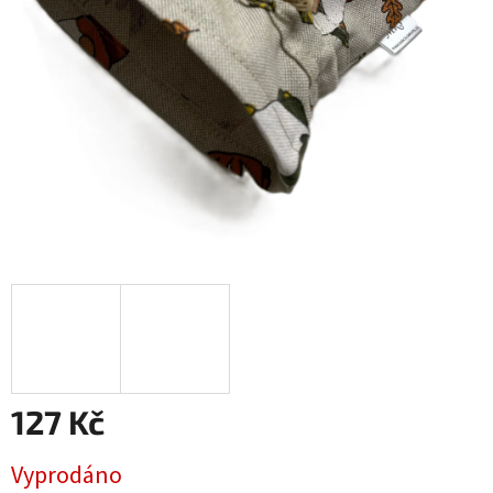
127 Kč
Měrná
Vyprodáno
cena: