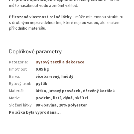
může nasáknout vodu a změnit vzhled.
Přirozená vlastnost režné látky
– může mít jemnou strukturu
s drobnými nepravidelnostmi, které nejsou vadou, ale znakem
přírodního materiálu.
Doplňkové parametry
Kategorie
:
Bytový textil a dekorace
Hmotnost
:
0.05 kg
Barva
:
vícebarevný, hnědý
Bytový texil
:
pytlík
Materiál
:
látka, jutový provázek, dřevěný korálek
Motiv
:
podzim, listí, dýně, skřítci
Složení látky
:
80%bavlna, 20% polyester
Položka byla vyprodána…
Z