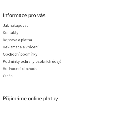
á
p
a
Informace pro vás
t
Jak nakupovat
í
Kontakty
Doprava a platba
Reklamace a vrácení
Obchodní podmínky
Podmínky ochrany osobních údajů
Hodnocení obchodu
O nás
Přijímáme online platby