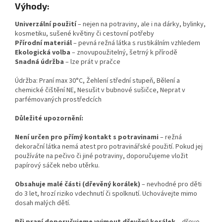
Výhody:
Univerzální použití
– nejen na potraviny, ale i na dárky, bylinky,
kosmetiku, sušené květiny či cestovní potřeby
Přírodní materiál
– pevná režná látka s rustikálním vzhledem
Ekologická volba
– znovupoužitelný, šetrný k přírodě
Snadná údržba
– lze prát v pračce
Údržba: Praní max 30°C, Žehlení střední stupeň, Bělení a
chemické čištění NE, Nesušit v bubnové sušičce, Neprat v
parfémovaných prostředcích
Důležité upozornění:
Není určen pro přímý kontakt s potravinami
– režná
dekorační látka nemá atest pro potravinářské použití. Pokud jej
používáte na pečivo či jiné potraviny, doporučujeme vložit
papírový sáček nebo utěrku.
Obsahuje malé části (dřevěný korálek)
– nevhodné pro děti
do 3 let, hrozí riziko vdechnutí či spolknutí. Uchovávejte mimo
dosah malých dětí.
Při praní doporučujeme vyjmout dřevěný korálek
– dřevo