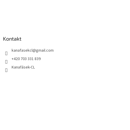
Kontakt
kanafasekcl
@
gmail.com
+420 703 331 839
Kanafásek-CL