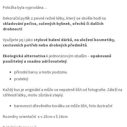
Položka byla vyprodána…
Dekorační pytlík z pevné režné látky, který se skvěle hodí na
skladování pečiva, sušených bylinek, ořechů či dalších
drobností
.
Využijete jej i jako
stylové balení dárků, na uložení kosmetiky,
cestovních potřeb nebo drobných předmětů
.
Ekologická alternativa
k jednorázovým obalům –
opakovaně
použitelný a snadno udržovatelný
.
přírodní barvy a motiv podzimu
pratelný
Každý kus je originální a může se nepatrně lišit od fotografie. Záleží na
střihnutí látky, motiv zůstává stejný.
barevnost dřevěného korálku se může lišit, foto ilustrační
Rozměry orientační ± v.25cm x š.16cm