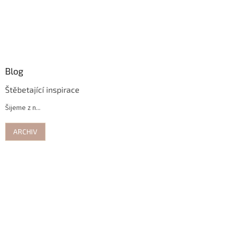
Blog
Štěbetající inspirace
Šijeme z n...
ARCHIV