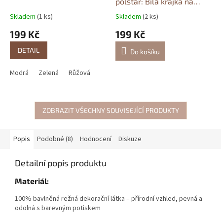
polštář: Bílá krajka na
černé
povlak 40x40cm
Skladem
(1 ks)
Skladem
(2 ks)
199 Kč
199 Kč
DETAIL
Do košíku
Modrá
Zelená
Růžová
ZOBRAZIT VŠECHNY SOUVISEJÍCÍ PRODUKTY
Popis
Podobné (8)
Hodnocení
Diskuze
Detailní popis produktu
Materiál:
100% bavlněná režná dekorační látka – přírodní vzhled, pevná a
odolná s barevným potiskem