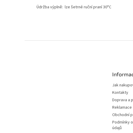
Údržba výplně: lze šetrné ruční praní 30°C
Z
á
p
a
t
Informac
í
Jak nakupo
Kontakty
Doprava a p
Reklamace 
Obchodní 
Podmínky o
údajů