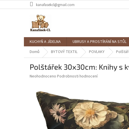
Přejít
kanafasekcl@gmail.com
na
obsah
KUCHYŇ A JÍDELNA
UBRUSY A PROSTÍRÁNÍ NA STŮL
Domů
BYTOVÝ TEXTIL
POVLAKY
Polštář
Polštářek 30x30cm: Knihy s k
Průměrné
Neohodnoceno
Podrobnosti hodnocení
hodnocení
produktu
je
0,0
z
5
hvězdiček.