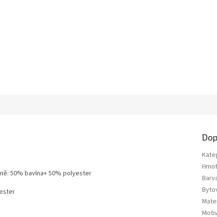
Dop
Kate
Hmot
plně: 50% bavlna+ 50% polyester
Barv
Bytov
er
Mater
Moti