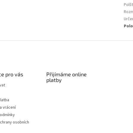
Polšt
Roz
Urče
Polo
e pro vás
Přijímáme online
platby
vat
latba
a vrácení
podmínky
chrany osobních