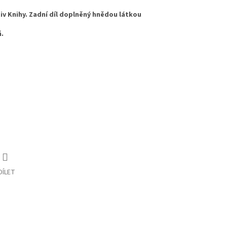
v Knihy. Zadní díl doplněný hnědou látkou
ň.
DÍLET