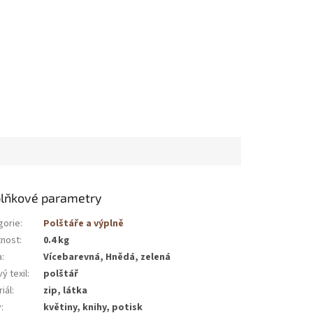
lňkové parametry
gorie
:
Polštáře a výplně
nost
:
0.4 kg
a
:
Vícebarevná, Hnědá, zelená
ý texil
:
polštář
iál
:
zip, látka
v
:
květiny, knihy, potisk