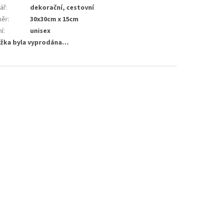
ář
:
dekorační, cestovní
měr
:
30x30cm x 15cm
ní
:
unisex
žka byla vyprodána…