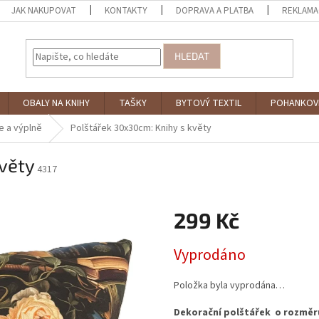
JAK NAKUPOVAT
KONTAKTY
DOPRAVA A PLATBA
REKLAMA
HLEDAT
OBALY NA KNIHY
TAŠKY
BYTOVÝ TEXTIL
POHANKOV
e a výplně
Polštářek 30x30cm: Knihy s květy
věty
4317
299 Kč
Měrná
Vyprodáno
cena:
Položka byla vyprodána…
Dekorační polštářek o rozměr