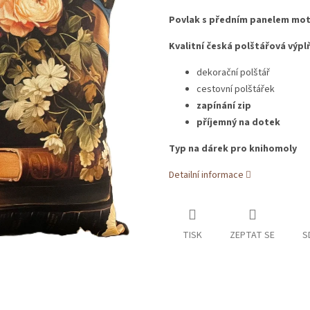
Povlak s předním panelem moti
Kvalitní česká polštářová výpl
dekorační polštář
cestovní polštářek
zapínání zip
příjemný na dotek
Typ na dárek pro knihomoly
Detailní informace
TISK
ZEPTAT SE
S