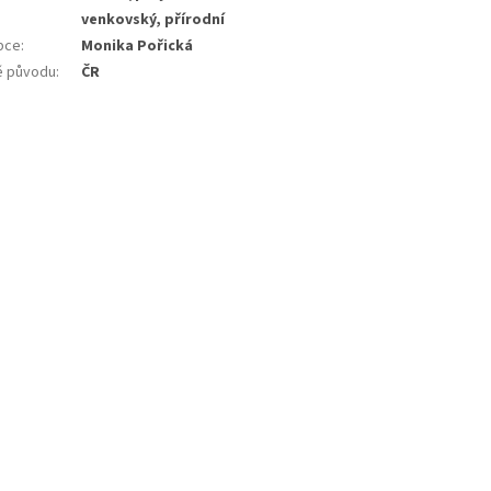
venkovský, přírodní
bce
:
Monika Pořická
 původu
:
ČR