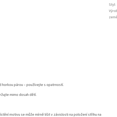
Styl
:
Výro
země
 horkou párou – používejte s opatrností.
ržujte mimo dosah dětí.
místění motivu se může mírně lišit v závislosti na položení střihu na