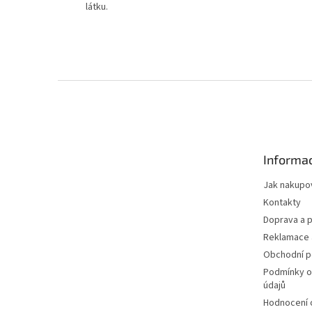
látku.
Z
á
p
a
t
Informac
í
Jak nakupo
Kontakty
Doprava a p
Reklamace 
Obchodní 
Podmínky o
údajů
Hodnocení