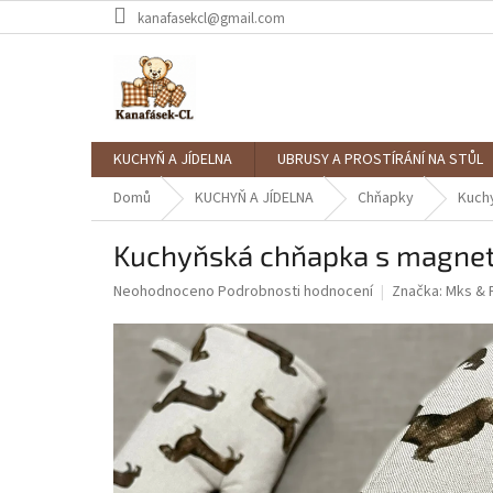
Přejít
kanafasekcl@gmail.com
na
obsah
KUCHYŇ A JÍDELNA
UBRUSY A PROSTÍRÁNÍ NA STŮL
Domů
KUCHYŇ A JÍDELNA
Chňapky
Kuch
Kuchyňská chňapka s magnet
Průměrné
Neohodnoceno
Podrobnosti hodnocení
Značka:
Mks & 
hodnocení
produktu
je
0,0
z
5
hvězdiček.