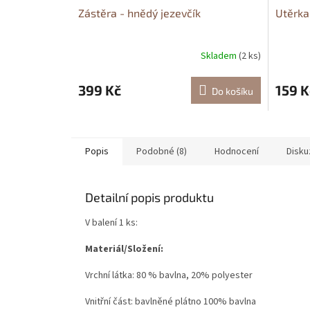
Zástěra - hnědý jezevčík
Utěrka
Skladem
(2 ks)
399 Kč
159 K
Do košíku
Popis
Podobné (8)
Hodnocení
Disku
Detailní popis produktu
V balení 1 ks:
Materiál/Složení:
Vrchní látka: 80 % bavlna, 20% polyester
Vnitřní část: bavlněné plátno 100% bavlna