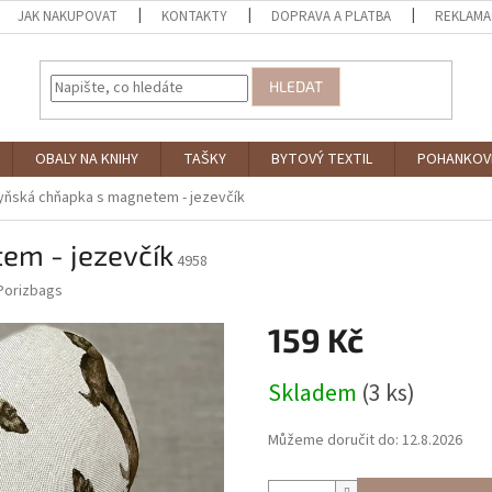
JAK NAKUPOVAT
KONTAKTY
DOPRAVA A PLATBA
REKLAMA
HLEDAT
OBALY NA KNIHY
TAŠKY
BYTOVÝ TEXTIL
POHANKOV
yňská chňapka s magnetem - jezevčík
em - jezevčík
4958
Porizbags
159 Kč
Měrná
Skladem
(3 ks)
cena:
Můžeme doručit do:
12.8.2026