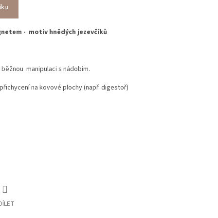
íku
gnetem - motiv hnědých jezevčíků
 běžnou manipulaci s nádobím.
přichycení na kovové plochy (např. digestoř)
DÍLET