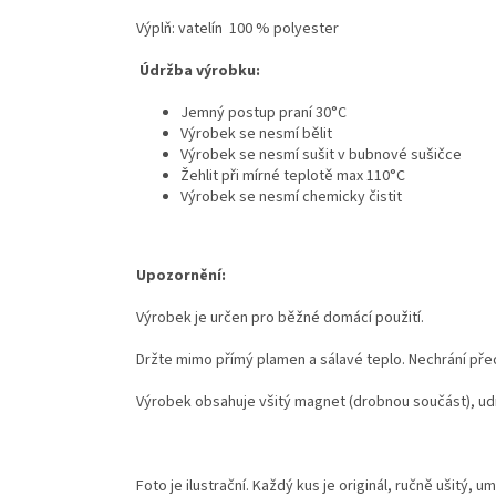
Výplň: vatelín 100 % polyester
Údržba výrobku:
Jemný postup praní 30°C
Výrobek se nesmí bělit
Výrobek se nesmí sušit v bubnové sušičce
Žehlit při mírné teplotě max 110°C
Výrobek se nesmí chemicky čistit
Upozornění:
Výrobek je určen pro běžné domácí použití.
Držte mimo přímý plamen a sálavé teplo. Nechrání před
Výrobek obsahuje všitý magnet (drobnou součást), ud
Foto je ilustrační. Každý kus je originál, ručně ušitý, u