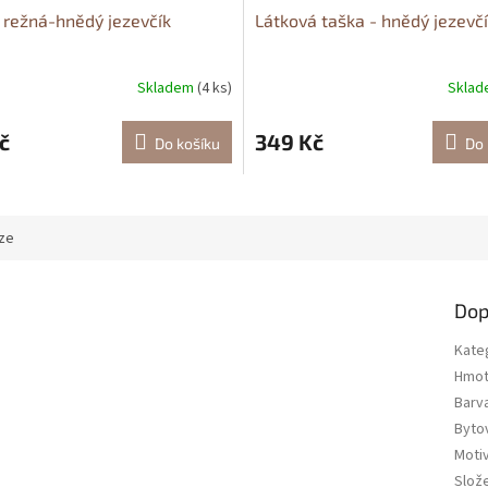
 režná-hnědý jezevčík
Látková taška - hnědý jezevč
Skladem
(4 ks)
Skla
č
349 Kč
Do košíku
Do 
ze
Dop
Kate
Hmot
Barv
Bytov
Moti
Slož