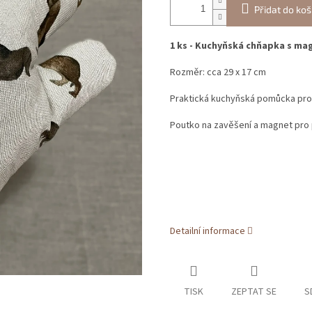
Přidat do koš
1 ks - Kuchyňská chňapka s ma
Rozměr: cca 29 x 17 cm
Praktická kuchyňská pomůcka pro
Poutko na zavěšení a magnet pro 
Detailní informace
TISK
ZEPTAT SE
S