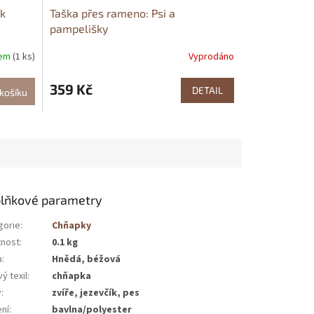
ík
Taška přes rameno: Psi a
pampelišky
dem
(1 ks)
Vyprodáno
359 Kč
DETAIL
košíku
lňkové parametry
gorie
:
Chňapky
nost
:
0.1 kg
a
:
Hnědá, béžová
ý texil
:
chňapka
v
:
zvíře, jezevčík, pes
ení
:
bavlna/polyester