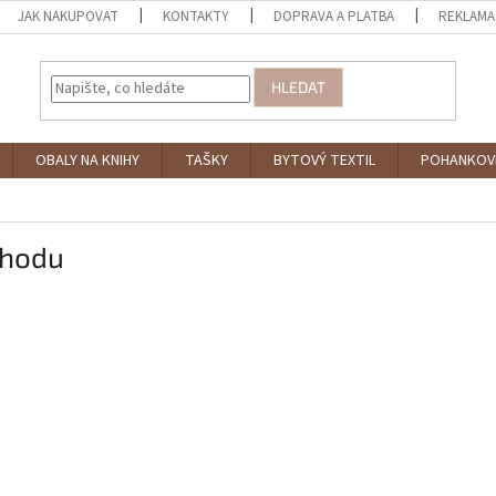
JAK NAKUPOVAT
KONTAKTY
DOPRAVA A PLATBA
REKLAMA
HLEDAT
OBALY NA KNIHY
TAŠKY
BYTOVÝ TEXTIL
POHANKOV
chodu