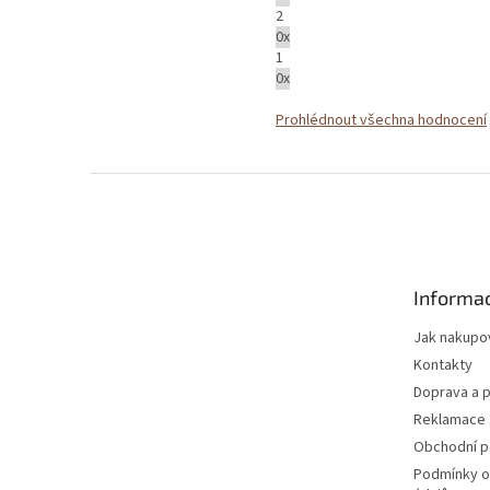
2
0x
1
0x
Prohlédnout všechna hodnocení
Z
á
p
a
t
Informac
í
Jak nakupo
Kontakty
Doprava a p
Reklamace 
Obchodní 
Podmínky o