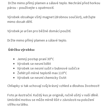
Držte mimo přímý plamen a sálavé teplo. Nechrání před horkou
párou – používejte s opatrností.
Výrobek obsahuje všitý magnet (drobnou součást), udržujte
mimo dosah dětí.
Výrobek je určen pro běžné domácí použití.
Držte mimo přímý plamen a sálavé teplo.
Údržba výrobku:
Jemný postup praní 30°C
Výrobek se nesmí bělit
Výrobek se nesmí sušit v bubnové sušičce
Žehlit při mírné teplotě max 110°C
Výrobek se nesmí chemicky čistit
Chňapky si tak uchovají svůj krásný vzhled a dlouhou životnost!
Foto je ilustrační. Každý kus je originál, ručně ušitý v naší dílně.
Umístění motivu se může mírně lišit v závislosti na položení
střihu na látku.