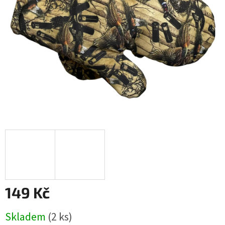
149 Kč
Měrná
Skladem
(2 ks)
cena: