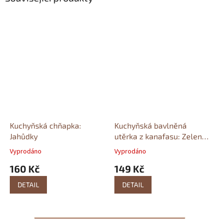
Kuchyňská chňapka:
Kuchyňská bavlněná
Jahůdky
utěrka z kanafasu: Zelená
kostka
Kanafas
Vyprodáno
Vyprodáno
160 Kč
149 Kč
DETAIL
DETAIL