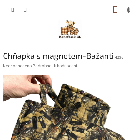
Přejít
NÁKUP
na
obsah
KOŠÍK
Chňapka s magnetem-Bažanti
4236
Průměrné
Neohodnoceno
Podrobnosti hodnocení
hodnocení
produktu
je
0,0
z
5
hvězdiček.