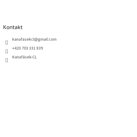
Kontakt
kanafasekcl
@
gmail.com
+420 703 331 839
Kanafásek-CL