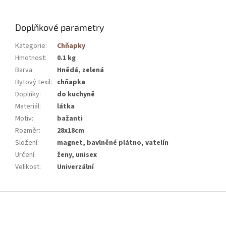
Doplňkové parametry
Kategorie
:
Chňapky
Hmotnost
:
0.1 kg
Barva
:
Hnědá, zelená
Bytový texil
:
chňapka
Doplňky
:
do kuchyně
Materiál
:
látka
Motiv
:
bažanti
Rozměr
:
28x18cm
Složení
:
magnet, bavlněné plátno, vatelín
Určení
:
ženy, unisex
Velikost
:
Univerzální
Z
á
p