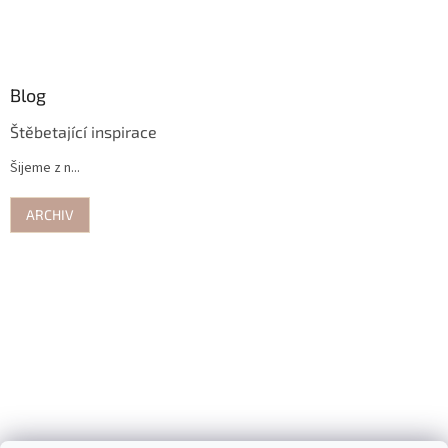
Blog
Štěbetající inspirace
Šijeme z n...
ARCHIV