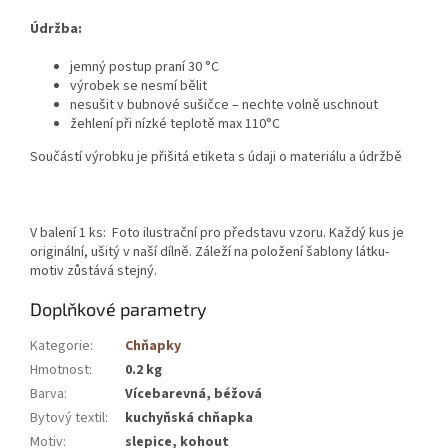
Údržba:
jemný postup praní 30 °C
výrobek se nesmí bělit
nesušit v bubnové sušičce – nechte volně uschnout
žehlení při nízké teplotě max 110°C
Součástí výrobku je přišitá etiketa s údaji o materiálu a údržbě
V balení 1 ks: Foto ilustrační pro představu vzoru. Každý kus je
originální, ušitý v naší dílně. Záleží na položení šablony látku-
motiv zůstává stejný.
Doplňkové parametry
Kategorie
:
Chňapky
Hmotnost
:
0.2 kg
Barva
:
Vícebarevná, béžová
Bytový textil
:
kuchyňská chňapka
Motiv
:
slepice, kohout