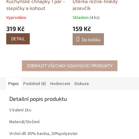
Kuchyňské chňapky 1 pár -
Utěrka režná-hnědý
slepičky a kohout
jezevčík
Vyprodáno
Skladem
(4 ks)
319 Kč
159 Kč
DETAIL
Do košíku
ZOBRAZIT VŠECHNY SOUVISEJÍCÍ PRODUKTY
Popis
Podobné (8)
Hodnocení
Diskuze
Detailní popis produktu
V balení 1ks:
Materiál/Složení:
Vrchní díl: 80% bavlna, 20%polyester