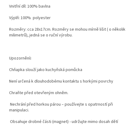
Vnitřní díl: 100% bavlna
Výplň: 100% polyester
Rozměry: cca 28x17cm. Rozměry se mohou mírně lišit ( o několik
milimetrů), jedná se o ruční výrobu.
Upozornění
:
Chňapka slouží jako kuchyňská pomůcka
Není určená k dlouhodobému kontaktu s horkými povrchy
Chraňte před otevřeným ohněm.
Nechrání před horkou párou – používejte s opatrností při
manipulaci.
Obsahuje drobné části (magnet) - udržujte mimo dosah dětí