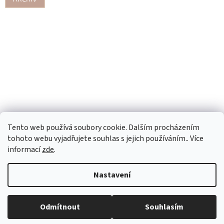
Tento web používá soubory cookie. Dalším procházením
tohoto webu vyjadřujete souhlas s jejich používáním.. Více
informací
zde
.
Nastavení
Vytvořil Shoptet
Odmítnout
Souhlasím
Copyright 2026
Kanafásek-CL
. Všechna práva vyhrazena.