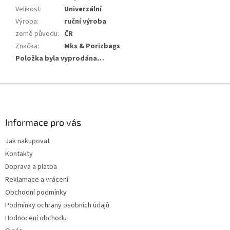
Velikost
:
Univerzální
Výroba
:
ruční výroba
země původu
:
ČR
Značka
:
Mks & Porizbags
Položka byla vyprodána…
Z
á
p
a
Informace pro vás
t
Jak nakupovat
í
Kontakty
Doprava a platba
Reklamace a vrácení
Obchodní podmínky
Podmínky ochrany osobních údajů
Hodnocení obchodu