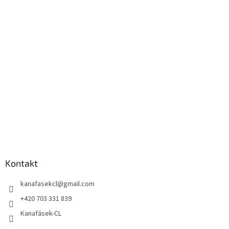
Kontakt
kanafasekcl
@
gmail.com
+420 703 331 839
Kanafásek-CL