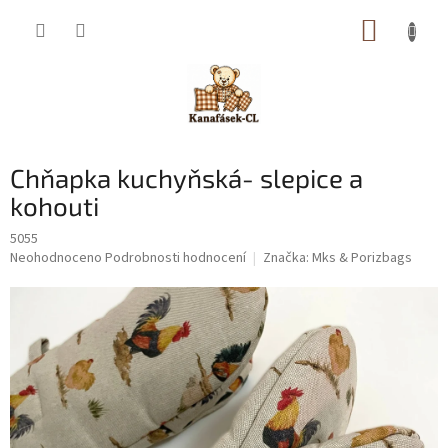
Přejít
NÁKUP
na
obsah
KOŠÍK
Chňapka kuchyňská- slepice a
kohouti
5055
Průměrné
Neohodnoceno
Podrobnosti hodnocení
Značka:
Mks & Porizbags
hodnocení
produktu
je
0,0
z
5
hvězdiček.