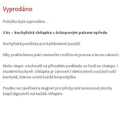
Měrná
Vyprodáno
cena:
Položka byla vyprodána…
1 ks – kuchyňská chňapka s úchopovým palcem vpředu
Kuchyňská pomůcka pro každodenní použití.
Díky praktickému palci nemusíte rozlišovat pravou a levou rukavici.
Motiv slepic a kohoutů na přírodním podkladu se hodí na chalupu i
moderní kuchyně. Chňapka je zároveň t dekorativní součástí vaší
kuchyně, kterou ocení každá hospodyňka.
Poutko na zavěšení a magnet pro přichycení na kovové plochy
(např.digestoř) má každá chňapka.