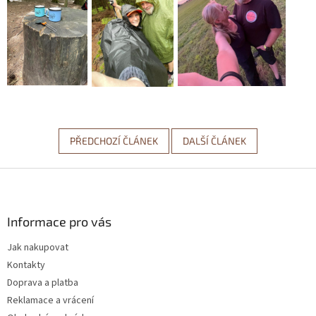
PŘEDCHOZÍ ČLÁNEK
DALŠÍ ČLÁNEK
Z
á
p
a
Informace pro vás
t
Jak nakupovat
í
Kontakty
Doprava a platba
Reklamace a vrácení