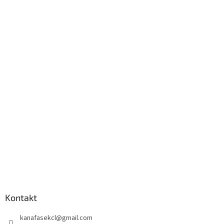
Kontakt
kanafasekcl
@
gmail.com