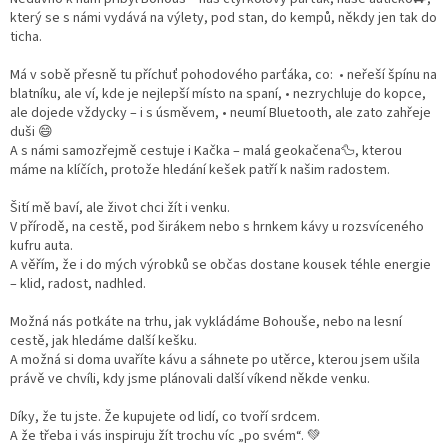
který se s námi vydává na výlety, pod stan, do kempů, někdy jen tak do
ticha.
Má v sobě přesně tu příchuť pohodového parťáka, co: • neřeší špínu na
blatníku, ale ví, kde je nejlepší místo na spaní, • nezrychluje do kopce,
ale dojede vždycky – i s úsměvem, • neumí Bluetooth, ale zato zahřeje
duši 😄
A s námi samozřejmě cestuje i Kačka – malá geokačena🦆, kterou
máme na klíčích, protože hledání kešek patří k našim radostem.
Šití mě baví, ale život chci žít i venku.
V přírodě, na cestě, pod širákem nebo s hrnkem kávy u rozsvíceného
kufru auta.
A věřím, že i do mých výrobků se občas dostane kousek téhle energie
– klid, radost, nadhled.
Možná nás potkáte na trhu, jak vykládáme Bohouše, nebo na lesní
cestě, jak hledáme další kešku.
A možná si doma uvaříte kávu a sáhnete po utěrce, kterou jsem ušila
právě ve chvíli, kdy jsme plánovali další víkend někde venku.
Díky, že tu jste. Že kupujete od lidí, co tvoří srdcem.
A že třeba i vás inspiruju žít trochu víc „po svém“. 💚