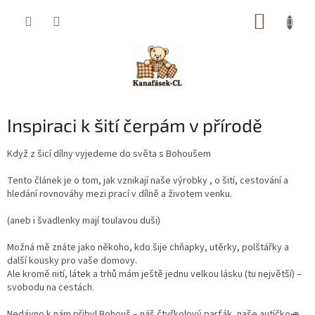
Přejít
NÁKUP
na
obsah
KOŠÍK
Inspiraci k šití čerpám v přírodě
Když z šicí dílny vyjedeme do světa s Bohoušem
Tento článek je o tom, jak vznikají naše výrobky , o šití, cestování a
hledání rovnováhy mezi prací v dílně a životem venku.
(aneb i švadlenky mají toulavou duši)
Možná mě znáte jako někoho, kdo šije chňapky, utěrky, polštářky a
další kousky pro vaše domovy.
Ale kromě nití, látek a trhů mám ještě jednu velkou lásku (tu největší) –
svobodu na cestách.
Nedávno k nám přibyl Bohouš – náš čtyřkolový parťák, naše autíčko🚙,